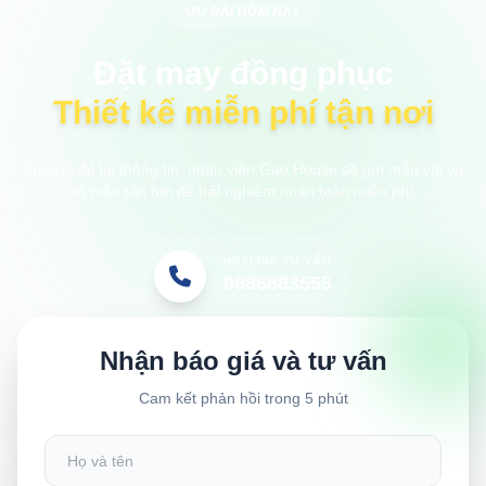
ƯU ĐÃI HÔM NAY
Đặt may đồng phục
Thiết kế miễn phí tận nơi
Anh/chị để lại thông tin, nhân viên Gạo House sẽ gửi mẫu vải và
áo mẫu tận nơi để trải nghiệm hoàn toàn miễn phí.
HOTLINE TƯ VẤN
0886883555
Nhận báo giá và tư vấn
Cam kết phản hồi trong 5 phút