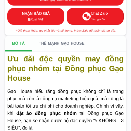
Chat Zalo
NHẬN BÁO GIÁ
Báo giá 5s
Xuất VAT
* Giá tham khảo, tùy chất liệu và số lượng. Inbox Zalo để nhận giá ưu đãi.
MÔ TẢ
THẾ MẠNH GẠO HOUSE
Ưu đãi độc quyền may đồng
phục nhóm tại Đồng phục Gạo
House
Gạo House hiểu rằng đồng phục không chỉ là trang
phục mà còn là công cụ marketing hiệu quả, mà cũng là
bài toán tối ưu chi phí cho doanh nghiệp. Chính vì vậy,
khi
đặt áo đồng phục nhóm
tại Đồng phục Gạo
House, bạn sẽ nhận được bộ đặc quyền “5 KHÔNG – 3
SIÊU”, đó là: