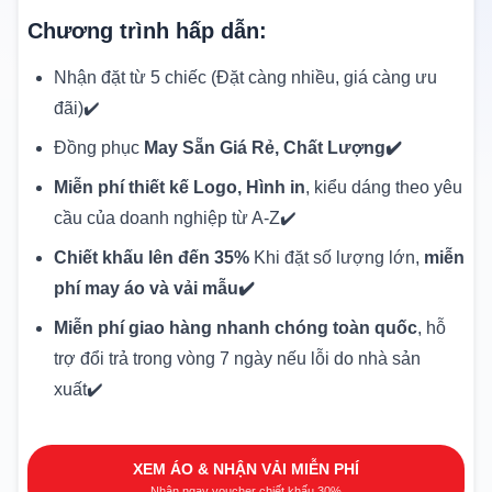
Chương trình hấp dẫn:
Nhận đặt từ 5 chiếc (Đặt càng nhiều, giá càng ưu
đãi)✔️
Đồng phục
May Sẵn Giá Rẻ, Chất Lượng✔️
Miễn phí thiết kế Logo, Hình in
, kiểu dáng theo yêu
cầu của doanh nghiệp từ A-Z✔️
Chiết khấu lên đến 35%
Khi đặt số lượng lớn,
miễn
phí may áo và vải mẫu✔️
Miễn phí giao hàng nhanh chóng toàn quốc
, hỗ
trợ đổi trả trong vòng 7 ngày nếu lỗi do nhà sản
xuất✔️
XEM ÁO & NHẬN VẢI MIỄN PHÍ
Nhận ngay voucher chiết khấu 30%