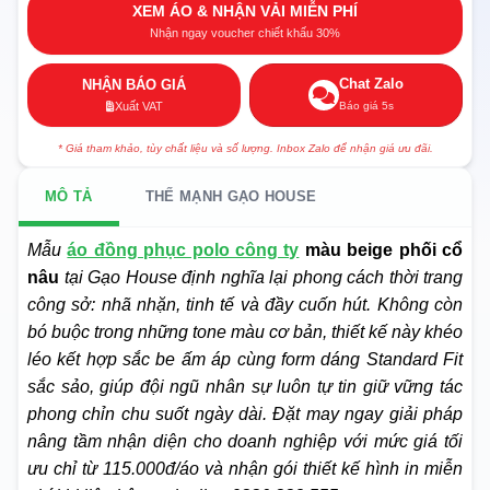
XEM ÁO & NHẬN VẢI MIỄN PHÍ
Nhận ngay voucher chiết khấu 30%
Chat Zalo
NHẬN BÁO GIÁ
Báo giá 5s
Xuất VAT
* Giá tham khảo, tùy chất liệu và số lượng. Inbox Zalo để nhận giá ưu đãi.
MÔ TẢ
THẾ MẠNH GẠO HOUSE
Mẫu
áo đồng phục polo công ty
màu beige phối cổ
nâu
tại Gạo House định nghĩa lại phong cách thời trang
công sở: nhã nhặn, tinh tế và đầy cuốn hút. Không còn
bó buộc trong những tone màu cơ bản, thiết kế này khéo
léo kết hợp sắc be ấm áp cùng form dáng Standard Fit
sắc sảo, giúp đội ngũ nhân sự luôn tự tin giữ vững tác
phong chỉn chu suốt ngày dài. Đặt may ngay giải pháp
nâng tầm nhận diện cho doanh nghiệp với mức giá tối
ưu chỉ từ 115.000đ/áo và nhận gói thiết kế hình in miễn