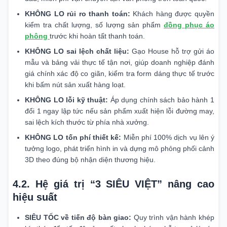
KHÔNG LO rủi ro thanh toán:
Khách hàng được quyền
kiểm tra chất lượng, số lượng sản phẩm
đồng phục áo
phông
trước khi hoàn tất thanh toán.
KHÔNG LO sai lệch chất liệu:
Gạo House hỗ trợ gửi áo
mẫu và bảng vải thực tế tận nơi, giúp doanh nghiệp đánh
giá chính xác độ co giãn, kiểm tra form dáng thực tế trước
khi bấm nút sản xuất hàng loạt.
KHÔNG LO lỗi kỹ thuật:
Áp dụng chính sách bảo hành 1
đổi 1 ngay lập tức nếu sản phẩm xuất hiện lỗi đường may,
sai lệch kích thước từ phía nhà xưởng.
KHÔNG LO tốn phí thiết kế:
Miễn phí 100% dịch vụ lên ý
tưởng logo, phát triển hình in và dựng mô phỏng phối cảnh
3D theo đúng bộ nhận diện thương hiệu.
4.2. Hệ giá trị “3 SIÊU VIỆT” nâng cao
hiệu suất
SIÊU TỐC về tiến độ bàn giao:
Quy trình vận hành khép