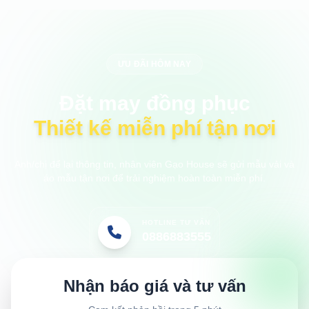
ƯU ĐÃI HÔM NAY
Đặt may đồng phục
Thiết kế miễn phí tận nơi
Anh/chị để lại thông tin, nhân viên Gạo House sẽ gửi mẫu vải và
áo mẫu tận nơi để trải nghiệm hoàn toàn miễn phí.
HOTLINE TƯ VẤN
0886883555
Nhận báo giá và tư vấn