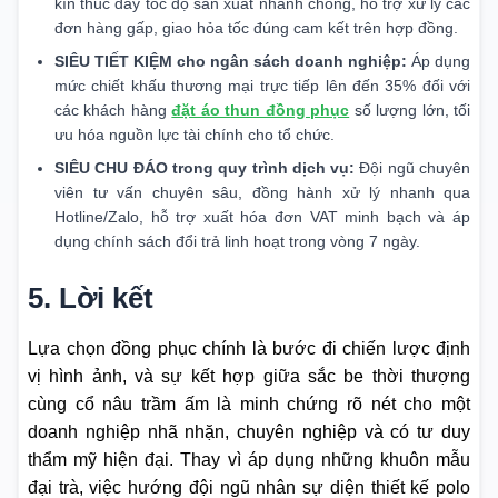
kín thúc đẩy tốc độ sản xuất nhanh chóng, hỗ trợ xử lý các
đơn hàng gấp, giao hỏa tốc đúng cam kết trên hợp đồng.
SIÊU TIẾT KIỆM cho ngân sách doanh nghiệp:
Áp dụng
mức chiết khấu thương mại trực tiếp lên đến 35% đối với
các khách hàng
đặt áo thun đồng phục
số lượng lớn, tối
ưu hóa nguồn lực tài chính cho tổ chức.
SIÊU CHU ĐÁO trong quy trình dịch vụ:
Đội ngũ chuyên
viên tư vấn chuyên sâu, đồng hành xử lý nhanh qua
Hotline/Zalo, hỗ trợ xuất hóa đơn VAT minh bạch và áp
dụng chính sách đổi trả linh hoạt trong vòng 7 ngày.
5. Lời kết
Lựa chọn đồng phục chính là bước đi chiến lược định
vị hình ảnh, và sự kết hợp giữa sắc be thời thượng
cùng cổ nâu trầm ấm là minh chứng rõ nét cho một
doanh nghiệp nhã nhặn, chuyên nghiệp và có tư duy
thẩm mỹ hiện đại. Thay vì áp dụng những khuôn mẫu
đại trà, việc hướng đội ngũ nhân sự diện thiết kế polo