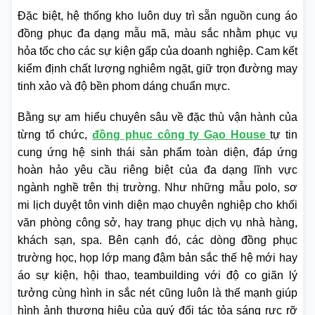
Đặc biệt, hệ thống kho luôn duy trì sẵn nguồn cung áo
đồng phục đa dạng mẫu mã, màu sắc nhằm phục vụ
hỏa tốc cho các sự kiện gấp của doanh nghiệp. Cam kết
kiểm định chất lượng nghiêm ngặt, giữ trọn đường may
tinh xảo và độ bền phom dáng chuẩn mực.
Bằng sự am hiểu chuyên sâu về đặc thù vận hành của
từng tổ chức,
đồng phục công ty Gạo House
tự tin
cung ứng hệ sinh thái sản phẩm toàn diện, đáp ứng
hoàn hảo yêu cầu riêng biệt của đa dạng lĩnh vực
ngành nghề trên thị trường. Như những mẫu polo, sơ
mi lịch duyệt tôn vinh diện mạo chuyên nghiệp cho khối
văn phòng công sở, hay trang phục dịch vụ nhà hàng,
khách sạn, spa. Bên cạnh đó, các dòng đồng phục
trường học, họp lớp mang đậm bản sắc thế hệ mới hay
áo sự kiện, hội thao, teambuilding với độ co giãn lý
tưởng cùng hình in sắc nét cũng luôn là thế mạnh giúp
hình ảnh thương hiệu của quý đối tác tỏa sáng rực rỡ