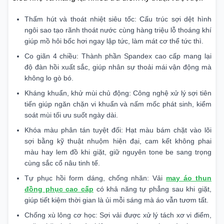
Thấm hút và thoát nhiệt siêu tốc: Cấu trúc sợi dệt hình
ngôi sao tạo rãnh thoát nước cùng hàng triệu lỗ thoáng khí
giúp mồ hôi bốc hơi ngay lập tức, làm mát cơ thể tức thì.
Co giãn 4 chiều: Thành phần Spandex cao cấp mang lại
độ đàn hồi xuất sắc, giúp nhân sự thoải mái vận động mà
không lo gò bó.
Kháng khuẩn, khử mùi chủ động: Công nghệ xử lý sợi tiên
tiến giúp ngăn chặn vi khuẩn và nấm mốc phát sinh, kiểm
soát mùi tối ưu suốt ngày dài.
Khóa màu phân tán tuyệt đối: Hạt màu bám chặt vào lõi
sợi bằng kỹ thuật nhuộm hiện đại, cam kết không phai
màu hay lem đồ khi giặt, giữ nguyên tone be sang trọng
cùng sắc cổ nâu tinh tế.
Tự phục hồi form dáng, chống nhăn: Vải
may áo thun
đồng phục cao cấp
có khả năng tự phẳng sau khi giặt,
giúp tiết kiệm thời gian là ủi mỗi sáng mà áo vẫn tươm tất.
Chống xù lông cơ học: Sợi vải được xử lý tách xơ vi điểm,