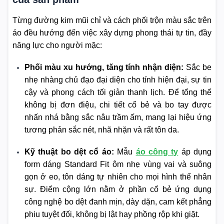
Từng đường kim mũi chỉ và cách phối trộn màu sắc trên
áo đều hướng đến việc xây dựng phong thái tự tin, đầy
năng lực cho người mặc:
Phối màu xu hướng, tăng tính nhận diện:
Sắc be
nhẹ nhàng chủ đạo đại diện cho tính hiện đại, sự tin
cậy và phong cách tối giản thanh lịch. Để tổng thể
không bị đơn điệu, chi tiết cổ bẻ và bo tay được
nhấn nhá bằng sắc nâu trầm ấm, mang lại hiệu ứng
tương phản sắc nét, nhã nhặn và rất tôn da.
Kỹ thuật bo dệt cổ áo:
Mẫu
áo công ty
áp dụng
form dáng Standard Fit ôm nhẹ vùng vai và suông
gọn ở eo, tôn dáng tự nhiên cho mọi hình thể nhân
sự. Điểm cộng lớn nằm ở phần cổ bẻ ứng dụng
công nghệ bo dệt đanh mịn, dày dặn, cam kết phẳng
phiu tuyệt đối, không bị lật hay phồng rộp khi giặt.