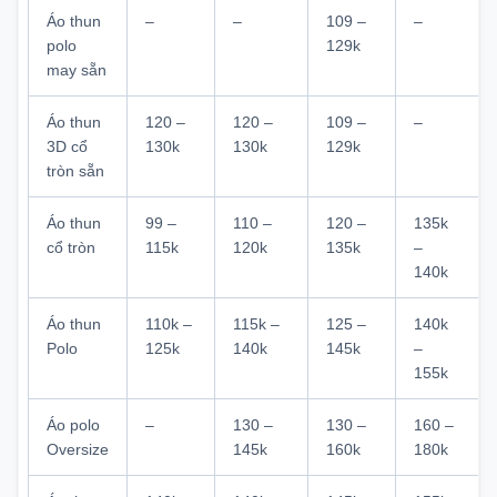
Áo thun
–
–
109 –
–
polo
129k
may sẵn
Áo thun
120 –
120 –
109 –
–
3D cổ
130k
130k
129k
tròn sẵn
Áo thun
99 –
110 –
120 –
135k
cổ tròn
115k
120k
135k
–
140k
Áo thun
110k –
115k –
125 –
140k
Polo
125k
140k
145k
–
155k
Áo polo
–
130 –
130 –
160 –
Oversize
145k
160k
180k