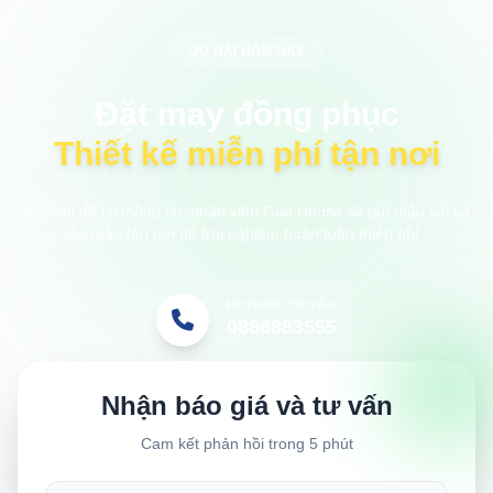
ƯU ĐÃI HÔM NAY
Đặt may đồng phục
Thiết kế miễn phí tận nơi
Anh/chị để lại thông tin, nhân viên Gạo House sẽ gửi mẫu vải và
áo mẫu tận nơi để trải nghiệm hoàn toàn miễn phí.
HOTLINE TƯ VẤN
0886883555
Nhận báo giá và tư vấn
Cam kết phản hồi trong 5 phút