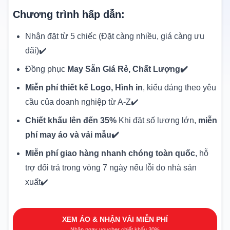
Chương trình hấp dẫn:
Nhận đặt từ 5 chiếc (Đặt càng nhiều, giá càng ưu
đãi)✔️
Đồng phục
May Sẵn Giá Rẻ, Chất Lượng✔️
Miễn phí thiết kế Logo, Hình in
, kiểu dáng theo yêu
cầu của doanh nghiệp từ A-Z✔️
Chiết khấu lên đến 35%
Khi đặt số lượng lớn,
miễn
phí may áo và vải mẫu✔️
Miễn phí giao hàng nhanh chóng toàn quốc
, hỗ
trợ đổi trả trong vòng 7 ngày nếu lỗi do nhà sản
xuất✔️
XEM ÁO & NHẬN VẢI MIỄN PHÍ
Nhận ngay voucher chiết khấu 30%