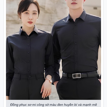
Đồng phục sơ mi công sở màu đen huyền bí và mạnh mẽ