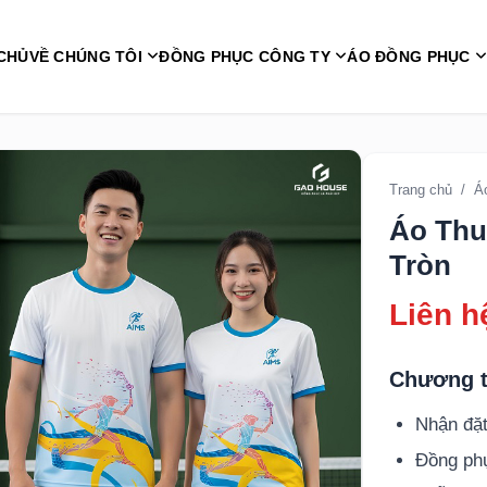
CHỦ
VỀ CHÚNG TÔI
ĐỒNG PHỤC CÔNG TY
ÁO ĐỒNG PHỤC
Trang chủ
/
Á
Áo Thu
Tròn
Liên h
Chương t
Nhận đặt
Đồng p