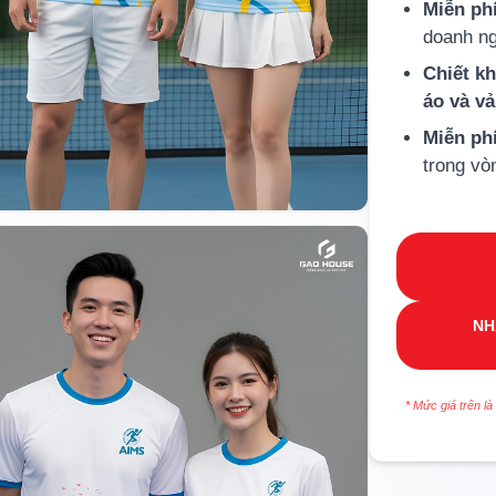
Miễn phí
doanh ng
Chiết k
áo và v
Miễn ph
trong vò
NH
* Mức giá trên là