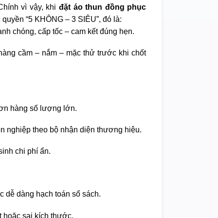
hính vì vậy, khi
đặt áo thun đồng phục
 quyền “5 KHÔNG – 3 SIÊU”, đó là:
nh chóng, cấp tốc – cam kết đúng hẹn.
àng cầm – nắm – mặc thử trước khi chốt
ơn hàng số lượng lớn.
ên nghiệp theo bộ nhận diện thương hiệu.
inh chi phí ẩn.
c dễ dàng hạch toán sổ sách.
t hoặc sai kích thước.