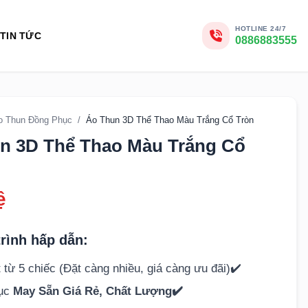
HOTLINE 24/7
TIN TỨC
0886883555
o Thun Đồng Phục
/
Áo Thun 3D Thể Thao Màu Trắng Cổ Tròn
n 3D Thể Thao Màu Trắng Cổ
ệ
rình hấp dẫn:
 từ 5 chiếc (Đặt càng nhiều, giá càng ưu đãi)✔️
hục
May Sẵn Giá Rẻ, Chất Lượng✔️