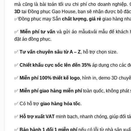
mà cũng là bài toán tối ưu chi phí cho doanh nghiệp. C
3D
tại Đồng phục Gạo House, bạn sẽ nhận được bộ đặc
✅Đồng phục may Sẵn
chất lượng, giá rẻ
giao hàng nha
✅
Miễn phí tư vấn
và gửi áo mẫu&vải mẫu để khách h
đặt áo đồng phục.
✅
Tư vấn chuyên sâu từ A – Z
, hỗ trợ chọn size.
✅
Chiết khấu cực sốc lên đến 35%
áp dụng cho các đ
✅
Miễn phí 100% thiết kế logo
, hình in, demo 3D chuy
✅
Miễn phí giao hàng miễn phí
toàn quốc, không phát s
✅ Có hỗ trợ
giao hàng hỏa tốc
.
✅
Hỗ trợ xuất VAT
minh bạch, nhanh chóng, giúp đối tá
✅
Bảo hành 1 đổi 1 miễn phí
nếu có lỗi từ nhà sản xuấ