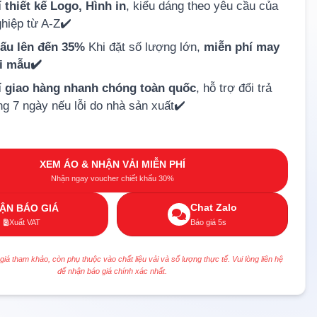
 thiết kế Logo, Hình in
, kiểu dáng theo yêu cầu của
hiệp từ A-Z✔️
hấu lên đến 35%
Khi đặt số lượng lớn,
miễn phí may
ải mẫu✔️
í giao hàng nhanh chóng toàn quốc
, hỗ trợ đổi trả
ng 7 ngày nếu lỗi do nhà sản xuất✔️
XEM ÁO & NHẬN VẢI MIỄN PHÍ
Nhận ngay voucher chiết khấu 30%
Chat Zalo
ẬN BÁO GIÁ
Xuất VAT
Báo giá 5s
 giá tham khảo, còn phụ thuộc vào chất liệu vải và số lượng thực tế. Vui lòng liên hệ
để nhận báo giá chính xác nhất.