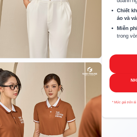
doanh ng
Chiết k
áo và v
Miễn ph
trong vò
NH
* Mức giá trên là