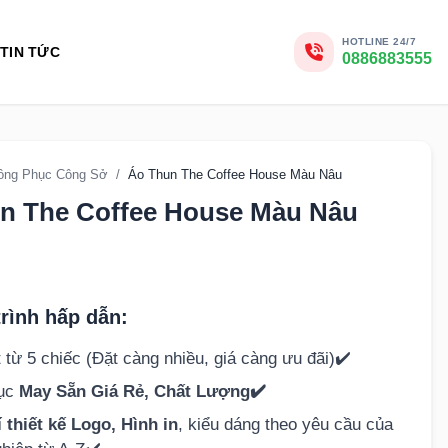
HOTLINE 24/7
TIN TỨC
0886883555
ồng Phục Công Sở
/
Áo Thun The Coffee House Màu Nâu
n The Coffee House Màu Nâu
rình hấp dẫn:
 từ 5 chiếc (Đặt càng nhiều, giá càng ưu đãi)✔️
hục
May Sẵn Giá Rẻ, Chất Lượng✔️
 thiết kế Logo, Hình in
, kiểu dáng theo yêu cầu của