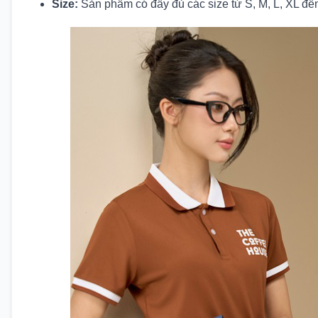
Size:
Sản phẩm có đầy đủ các size từ S, M, L, XL đế