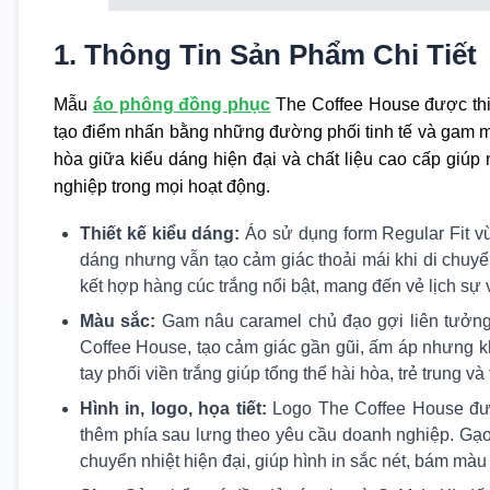
1. Thông Tin Sản Phẩm Chi Tiết
Mẫu
áo phông đồng phục
The Coffee House được thiế
tạo điểm nhấn bằng những đường phối tinh tế và gam m
hòa giữa kiểu dáng hiện đại và chất liệu cao cấp giúp
nghiệp trong mọi hoạt động.
Thiết kế kiểu dáng:
Áo sử dụng form Regular Fit v
dáng nhưng vẫn tạo cảm giác thoải mái khi di chuyển
kết hợp hàng cúc trắng nổi bật, mang đến vẻ lịch sự 
Màu sắc:
Gam nâu caramel chủ đạo gợi liên tưởng
Coffee House, tạo cảm giác gần gũi, ấm áp nhưng 
tay phối viền trắng giúp tổng thể hài hòa, trẻ trung 
Hình in, logo, họa tiết:
Logo The Coffee House được 
thêm phía sau lưng theo yêu cầu doanh nghiệp. Gạ
chuyển nhiệt hiện đại, giúp hình in sắc nét, bám màu 