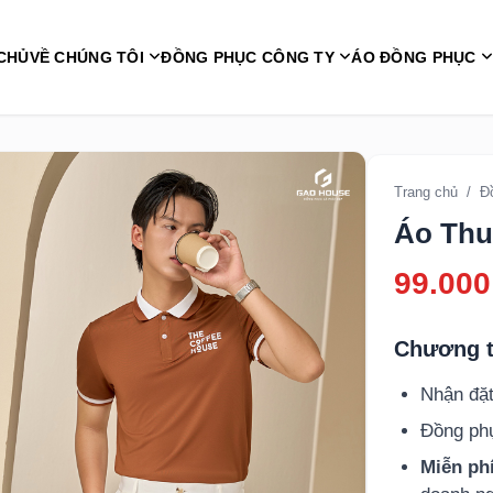
CHỦ
VỀ CHÚNG TÔI
ĐỒNG PHỤC CÔNG TY
ÁO ĐỒNG PHỤC
Trang chủ
/
Đ
Áo Thu
99.000
Chương t
Nhận đặt
Đồng p
Miễn phí