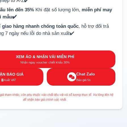
hiệp từ A-Z✔️
hấu lên đến 35%
Khi đặt số lượng lớn,
miễn phí may
ải mẫu✔️
í giao hàng nhanh chóng toàn quốc
, hỗ trợ đổi trả
ng 7 ngày nếu lỗi do nhà sản xuất✔️
XEM ÁO & NHẬN VẢI MIỄN PHÍ
Nhận ngay voucher chiết khấu 30%
Chat Zalo
ẬN BÁO GIÁ
Xuất VAT
Báo giá 5s
 giá tham khảo, còn phụ thuộc vào chất liệu vải và số lượng thực tế. Vui lòng liên hệ
để nhận báo giá chính xác nhất.