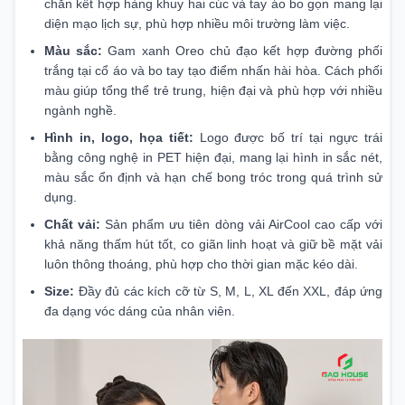
chắn kết hợp hàng khuy hai cúc và tay áo bo gọn mang lại
diện mạo lịch sự, phù hợp nhiều môi trường làm việc.
Màu sắc:
Gam xanh Oreo chủ đạo kết hợp đường phối
trắng tại cổ áo và bo tay tạo điểm nhấn hài hòa. Cách phối
màu giúp tổng thể trẻ trung, hiện đại và phù hợp với nhiều
ngành nghề.
Hình in, logo, họa tiết:
Logo được bố trí tại ngực trái
bằng công nghệ in PET hiện đại, mang lại hình in sắc nét,
màu sắc ổn định và hạn chế bong tróc trong quá trình sử
dụng.
Chất vải:
Sản phẩm ưu tiên dòng vải AirCool cao cấp với
khả năng thấm hút tốt, co giãn linh hoạt và giữ bề mặt vải
luôn thông thoáng, phù hợp cho thời gian mặc kéo dài.
Size:
Đầy đủ các kích cỡ từ S, M, L, XL đến XXL, đáp ứng
đa dạng vóc dáng của nhân viên.