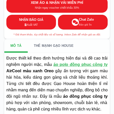
XEM ÁO & NHẬN VẢI MIỄN PHÍ
Nhận ngay voucher chiết khấu 30%
Chat Zalo
NHẬN BÁO GIÁ
Báo giá 5s
Xuất VAT
* Giá tham khảo, tùy chất liệu và số lượng. Inbox Zalo để nhận giá ưu đãi.
MÔ TẢ
THẾ MẠNH GẠO HOUSE
Được thiết kế theo định hướng hiện đại và đề cao trải
nghiệm người mặc, mẫu
áo polo đồng phục công ty
AirCool màu xanh Oreo
gây ấn tượng với gam màu
hài hòa, kiểu dáng gọn gàng và chất liệu thoáng khí.
Từng chi tiết đều được Gạo House hoàn thiện tỉ mỉ
nhằm mang đến diện mạo chuyên nghiệp, đồng bộ cho
đội ngũ nhân sự. Đây là mẫu
áo đồng phục công ty
phù hợp với văn phòng, showroom, chuỗi bán lẻ, nhà
hàng, quán cà phê cùng nhiều lĩnh vực dịch vụ khác.