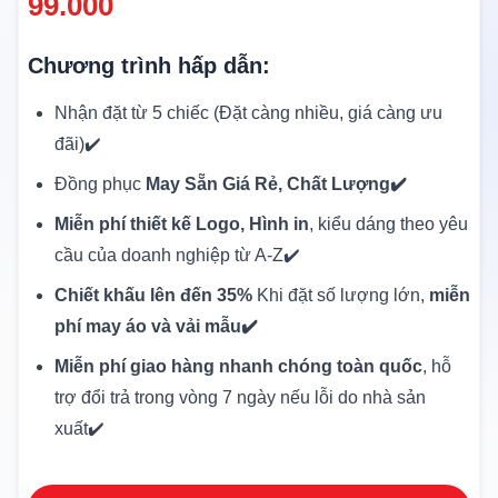
99.000
Chương trình hấp dẫn:
Nhận đặt từ 5 chiếc (Đặt càng nhiều, giá càng ưu
đãi)✔️
Đồng phục
May Sẵn Giá Rẻ, Chất Lượng✔️
Miễn phí thiết kế Logo, Hình in
, kiểu dáng theo yêu
cầu của doanh nghiệp từ A-Z✔️
Chiết khấu lên đến 35%
Khi đặt số lượng lớn,
miễn
phí may áo và vải mẫu✔️
Miễn phí giao hàng nhanh chóng toàn quốc
, hỗ
trợ đổi trả trong vòng 7 ngày nếu lỗi do nhà sản
xuất✔️