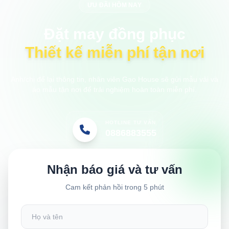
ƯU ĐÃI HÔM NAY
Đặt may đồng phục
Thiết kế miễn phí tận nơi
Anh/chị để lại thông tin, nhân viên Gạo House sẽ gửi mẫu vải và
áo mẫu tận nơi để trải nghiệm hoàn toàn miễn phí.
HOTLINE TƯ VẤN
0886883555
Nhận báo giá và tư vấn
Cam kết phản hồi trong 5 phút