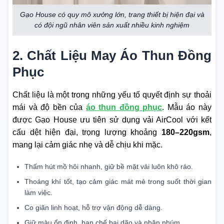
Gạo House có quy mô xưởng lớn, trang thiết bị hiện đại và
có đội ngũ nhân viên sản xuất nhiều kinh nghiệm
2. Chất Liệu May Áo Thun Đồng
Phục
Chất liệu là một trong những yếu tố quyết định sự thoải
mái và độ bền của
áo thun đồng phục
. Mẫu áo này
được Gạo House ưu tiên sử dụng vải AirCool với kết
cấu dệt hiện đại, trọng lượng khoảng
180–220gsm
,
mang lại cảm giác nhẹ và dễ chịu khi mặc.
Thấm hút mồ hôi nhanh, giữ bề mặt vải luôn khô ráo.
Thoáng khí tốt, tạo cảm giác mát mẻ trong suốt thời gian
làm việc.
Co giãn linh hoạt, hỗ trợ vận động dễ dàng.
Giữ màu ổn định, hạn chế bai dão và nhăn nhúm.