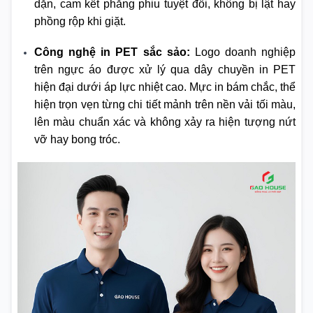
dặn, cam kết phẳng phiu tuyệt đối, không bị lật hay
phồng rộp khi giặt.
Công nghệ in PET sắc sảo:
Logo doanh nghiệp
trên ngực áo được xử lý qua dây chuyền in PET
hiện đại dưới áp lực nhiệt cao. Mực in bám chắc, thể
hiện trọn vẹn từng chi tiết mảnh trên nền vải tối màu,
lên màu chuẩn xác và không xảy ra hiện tượng nứt
vỡ hay bong tróc.