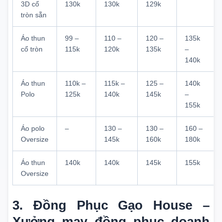
3D cổ
130k
130k
129k
tròn sẵn
Áo thun
99 –
110 –
120 –
135k
cổ tròn
115k
120k
135k
–
140k
Áo thun
110k –
115k –
125 –
140k
Polo
125k
140k
145k
–
155k
Áo polo
–
130 –
130 –
160 –
Oversize
145k
160k
180k
Áo thun
140k
140k
145k
155k
Oversize
3. Đồng Phục Gạo House –
Xưởng may đồng phục doanh