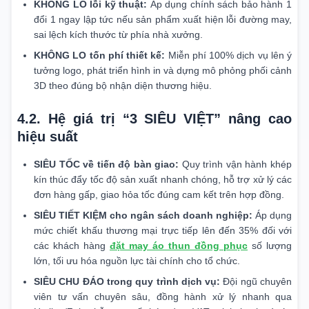
KHÔNG LO lỗi kỹ thuật:
Áp dụng chính sách bảo hành 1
đổi 1 ngay lập tức nếu sản phẩm xuất hiện lỗi đường may,
sai lệch kích thước từ phía nhà xưởng.
KHÔNG LO tốn phí thiết kế:
Miễn phí 100% dịch vụ lên ý
tưởng logo, phát triển hình in và dựng mô phỏng phối cảnh
3D theo đúng bộ nhận diện thương hiệu.
4.2. Hệ giá trị “3 SIÊU VIỆT” nâng cao
hiệu suất
SIÊU TỐC về tiến độ bàn giao:
Quy trình vận hành khép
kín thúc đẩy tốc độ sản xuất nhanh chóng, hỗ trợ xử lý các
đơn hàng gấp, giao hỏa tốc đúng cam kết trên hợp đồng.
SIÊU TIẾT KIỆM cho ngân sách doanh nghiệp:
Áp dụng
mức chiết khấu thương mại trực tiếp lên đến 35% đối với
các khách hàng
đặt may áo thun đồng phục
số lượng
lớn, tối ưu hóa nguồn lực tài chính cho tổ chức.
SIÊU CHU ĐÁO trong quy trình dịch vụ:
Đội ngũ chuyên
viên tư vấn chuyên sâu, đồng hành xử lý nhanh qua