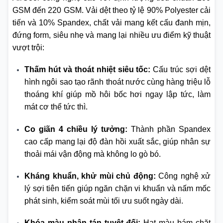
GSM đến 220 GSM. Vải dệt theo tỷ lệ 90% Polyester cải
tiến và 10% Spandex, chất vải mang kết cấu đanh mịn,
đứng form, siêu nhẹ và mang lại nhiều ưu điểm kỹ thuật
vượt trội:
Thấm hút và thoát nhiệt siêu tốc:
Cấu trúc sợi dệt
hình ngôi sao tạo rãnh thoát nước cùng hàng triệu lỗ
thoáng khí giúp mồ hôi bốc hơi ngay lập tức, làm
mát cơ thể tức thì.
Co giãn 4 chiều lý tưởng:
Thành phần Spandex
cao cấp mang lại độ đàn hồi xuất sắc, giúp nhân sự
thoải mái vận động mà không lo gò bó.
Kháng khuẩn, khử mùi chủ động:
Công nghệ xử
lý sợi tiên tiến giúp ngăn chặn vi khuẩn và nấm mốc
phát sinh, kiểm soát mùi tối ưu suốt ngày dài.
Khóa màu phân tán tuyệt đối:
Hạt màu bám chặt