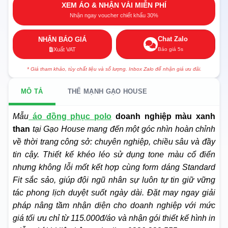
XEM ÁO & NHẬN VẢI MIỄN PHÍ
Nhận ngay voucher chiết khấu 30%
Chat Zalo
NHẬN BÁO GIÁ
Báo giá 5s
Xuất VAT
* Giá tham khảo, tùy chất liệu và số lượng. Inbox Zalo để nhận giá ưu đãi.
MÔ TẢ
THẾ MẠNH GẠO HOUSE
Mẫu
áo đồng phục polo
doanh nghiệp màu xanh
than
tại Gạo House mang đến một góc nhìn hoàn chỉnh
về thời trang công sở: chuyên nghiệp, chiều sâu và đầy
tin cậy. Thiết kế khéo léo sử dụng tone màu cổ điển
nhưng không lỗi mốt kết hợp cùng form dáng Standard
Fit sắc sảo, giúp đội ngũ nhân sự luôn tự tin giữ vững
tác phong lịch duyệt suốt ngày dài. Đặt may ngay giải
pháp nâng tầm nhận diện cho doanh nghiệp với mức
giá tối ưu chỉ từ 115.000đ/áo và nhận gói thiết kế hình in