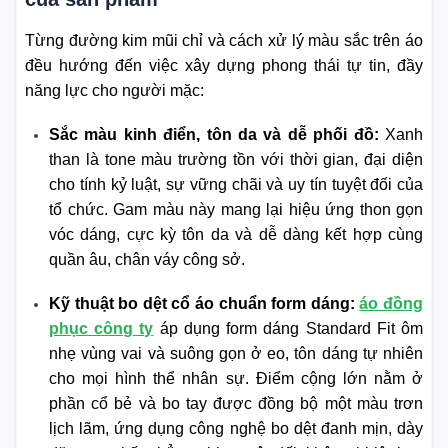
Từng đường kim mũi chỉ và cách xử lý màu sắc trên áo
đều hướng đến việc xây dựng phong thái tự tin, đầy
năng lực cho người mặc:
Sắc màu kinh điển, tôn da và dễ phối đồ:
Xanh
than là tone màu trường tồn với thời gian, đại diện
cho tính kỷ luật, sự vững chãi và uy tín tuyệt đối của
tổ chức. Gam màu này mang lại hiệu ứng thon gọn
vóc dáng, cực kỳ tôn da và dễ dàng kết hợp cùng
quần âu, chân váy công sở.
Kỹ thuật bo dệt cổ áo chuẩn form dáng:
áo đồng
phục công ty
áp dụng form dáng Standard Fit ôm
nhẹ vùng vai và suông gọn ở eo, tôn dáng tự nhiên
cho mọi hình thể nhân sự. Điểm cộng lớn nằm ở
phần cổ bẻ và bo tay được đồng bộ một màu trơn
lịch lãm, ứng dụng công nghệ bo dệt đanh mịn, dày