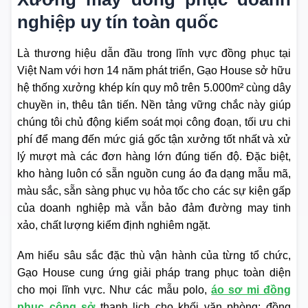
nghiệp uy tín toàn quốc
Là thương hiệu dẫn đầu trong lĩnh vực đồng phục tại
Việt Nam với hơn 14 năm phát triển, Gạo House sở hữu
hệ thống xưởng khép kín quy mô trên 5.000m² cùng dây
chuyền in, thêu tân tiến. Nền tảng vững chắc này giúp
chúng tôi chủ động kiểm soát mọi công đoạn, tối ưu chi
phí để mang đến mức giá gốc tận xưởng tốt nhất và xử
lý mượt mà các đơn hàng lớn đúng tiến độ. Đặc biệt,
kho hàng luôn có sẵn nguồn cung áo đa dạng mẫu mã,
màu sắc, sẵn sàng phục vụ hỏa tốc cho các sự kiện gấp
của doanh nghiệp mà vẫn bảo đảm đường may tinh
xảo, chất lượng kiểm định nghiêm ngặt.
Am hiểu sâu sắc đặc thù vận hành của từng tổ chức,
Gạo House cung ứng giải pháp trang phục toàn diện
cho mọi lĩnh vực. Như các mẫu polo,
áo sơ mi đồng
phục công sở
thanh lịch cho khối văn phòng; đồng