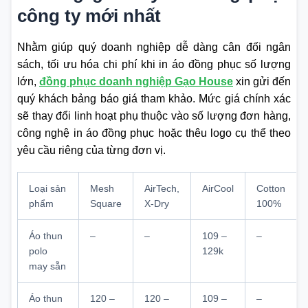
công ty mới nhất
Nhằm giúp quý doanh nghiệp dễ dàng cân đối ngân
sách, tối ưu hóa chi phí khi in áo đồng phục số lượng
lớn,
đồng phục doanh nghiệp Gạo House
xin gửi đến
quý khách bảng báo giá tham khảo. Mức giá chính xác
sẽ thay đổi linh hoạt phụ thuộc vào số lượng đơn hàng,
công nghệ in áo đồng phục hoặc thêu logo cụ thể theo
yêu cầu riêng của từng đơn vị.
Loại sản
Mesh
AirTech,
AirCool
Cotton
phẩm
Square
X-Dry
100%
Áo thun
–
–
109 –
–
polo
129k
may sẵn
Áo thun
120 –
120 –
109 –
–