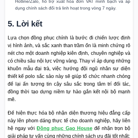
Hotline/Zalo, hỗ trợ xuất hóa đơn VAT minh bạch và áp
dụng chính sách đổi trả linh hoạt trong vòng 7 ngày.
5. Lời kết
Lựa chọn đồng phục chính là bước đi chiến lược định
vị hình ảnh, và sắc xanh than trầm ổn là minh chứng rõ
nét cho một doanh nghiệp kiên định, chuyên nghiệp và
có chiều sâu nội lực vững vàng. Thay vì áp dụng những
khuôn mẫu đại trà, việc hướng đội ngũ nhân sự diện
thiết kế polo sắc sảo này sẽ giúp tổ chức nhanh chóng
để lại ấn tượng tin cậy sâu sắc trong tâm trí đối tác,
đồng thời tạo dựng niềm tự hào gắn kết nội bộ mạnh
mẽ.
Để hiện thực hóa bộ nhận diện thương hiệu đẳng cấp
này lên phom dáng thực tế cho doanh nghiệp, hãy liên
hệ ngay với
Đồng phục Gạo House
để nhận trọn bộ
giải pháp tư vấn cùng những chính sách ưu đãi tốt nhất: