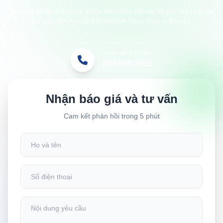
Anh/chị để lại thông tin, nhân viên Gạo House sẽ gửi mẫu vải và
áo mẫu tận nơi để trải nghiệm hoàn toàn miễn phí.
HOTLINE TƯ VẤN
0886883555
Nhận báo giá và tư vấn
Cam kết phản hồi trong 5 phút