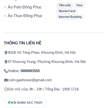
Tiền mặt
Visa
Áo Polo Đồng Phục
MasterCard
Áo Thun Đồng Phục
Internet Banking
THÔNG TIN LIÊN HỆ
401B Vũ Tông Phan, Khương Đình, Hà Nội
97 Khương Trung, Phường Khương Đình, Hà Nội
Hotline:
0886883555
cskh.gaohouse@gmail.com
Giờ mở cửa: 8h - 19h / Tổng Đài : 1900 1718
NỘI DUNG XÁC THỰC