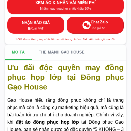
XEM ÁO & NHẬN VẢI MIỄN PHÍ
Nhận ngay voucher chiết khấu 30%
Chat Zalo
NHẬN BÁO GIÁ
Báo giá 5s
Xuất VAT
* Giá tham khảo, tùy chất liệu và số lượng. Inbox Zalo để nhận giá ưu đãi.
MÔ TẢ
THẾ MẠNH GẠO HOUSE
Ưu đãi độc quyền may đồng
phục họp lớp tại Đồng phục
Gạo House
Gạo House hiểu rằng đồng phục không chỉ là trang
phục mà còn là công cụ marketing hiệu quả, mà cũng là
bài toán tối ưu chi phí cho doanh nghiệp. Chính vì vậy,
khi
đặt áo đồng phục họp lớp
tại Đồng phục Gạo
House, bạn sẽ nhận được bộ đặc quyền “5 KHÔNG – 3