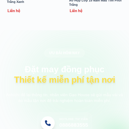
Áo Họp Lớp 15 Năm Màu Tím Phối
Trắng Xanh
Trắng
Liên hệ
Liên hệ
ƯU ĐÃI HÔM NAY
Đặt may đồng phục
Thiết kế miễn phí tận nơi
Anh/chị để lại thông tin, nhân viên Gạo House sẽ gửi mẫu vải và
áo mẫu tận nơi để trải nghiệm hoàn toàn miễn phí.
HOTLINE TƯ VẤN
0886883555