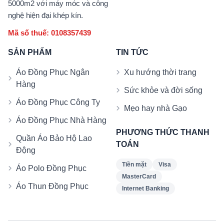
5000m2 với máy móc và công
nghệ hiện đại khép kín.
Mã số thuế: 0108357439
SẢN PHẨM
TIN TỨC
Áo Đồng Phục Ngân
Xu hướng thời trang
Hàng
Sức khỏe và đời sống
Áo Đồng Phục Công Ty
Mẹo hay nhà Gạo
Áo Đồng Phục Nhà Hàng
PHƯƠNG THỨC THANH
Quần Áo Bảo Hộ Lao
TOÁN
Động
Tiền mặt
Visa
Áo Polo Đồng Phục
MasterCard
Áo Thun Đồng Phục
Internet Banking