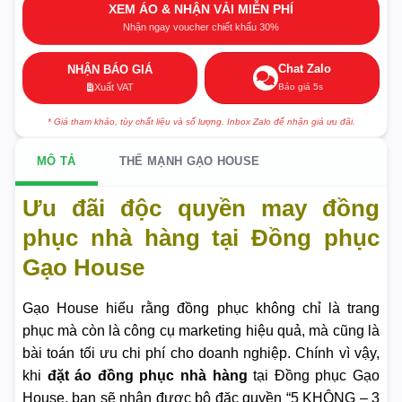
XEM ÁO & NHẬN VẢI MIỄN PHÍ
Nhận ngay voucher chiết khấu 30%
Chat Zalo
NHẬN BÁO GIÁ
Báo giá 5s
Xuất VAT
* Giá tham khảo, tùy chất liệu và số lượng. Inbox Zalo để nhận giá ưu đãi.
MÔ TẢ
THẾ MẠNH GẠO HOUSE
Ưu đãi độc quyền may đồng
phục nhà hàng tại Đồng phục
Gạo House
Gạo House hiểu rằng đồng phục không chỉ là trang
phục mà còn là công cụ marketing hiệu quả, mà cũng là
bài toán tối ưu chi phí cho doanh nghiệp. Chính vì vậy,
khi
đặt áo đồng phục nhà hàng
tại Đồng phục Gạo
House, bạn sẽ nhận được bộ đặc quyền “5 KHÔNG – 3