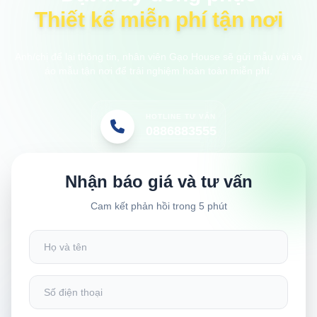
Thiết kế miễn phí tận nơi
Anh/chị để lại thông tin, nhân viên Gạo House sẽ gửi mẫu vải và
áo mẫu tận nơi để trải nghiệm hoàn toàn miễn phí.
HOTLINE TƯ VẤN
0886883555
Nhận báo giá và tư vấn
Cam kết phản hồi trong 5 phút