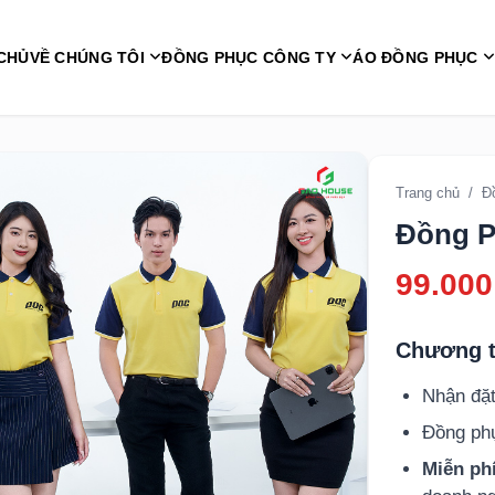
CHỦ
VỀ CHÚNG TÔI
ĐỒNG PHỤC CÔNG TY
ÁO ĐỒNG PHỤC
Trang chủ
/
Đ
Đồng P
99.000
Chương t
Nhận đặt
Đồng p
Miễn phí