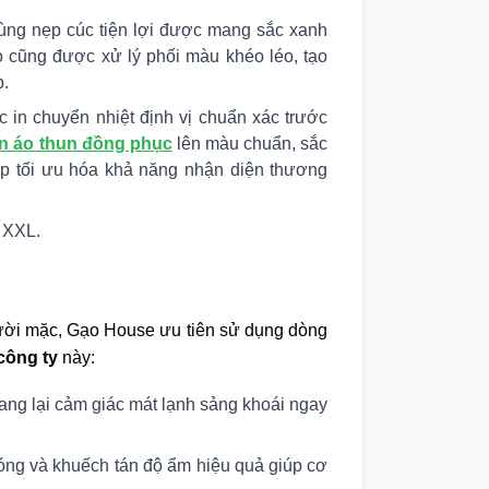
ùng nẹp cúc tiện lợi được mang sắc xanh
 cũng được xử lý phối màu khéo léo, tạo
p.
n chuyển nhiệt định vị chuẩn xác trước
in áo thun đồng phục
lên màu chuẩn, sắc
giúp tối ưu hóa khả năng nhận diện thương
n XXL.
gười mặc, Gạo House ưu tiên sử dụng dòng
công ty
này:
ang lại cảm giác mát lạnh sảng khoái ngay
hóng và khuếch tán độ ẩm hiệu quả giúp cơ