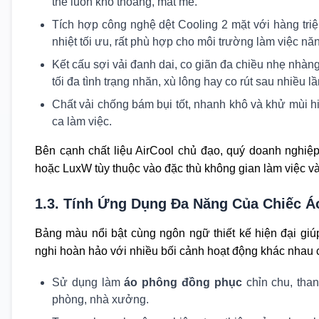
thể luôn khô thoáng, mát mẻ.
Tích hợp công nghệ dệt Cooling 2 mặt với hàng triệu l
nhiệt tối ưu, rất phù hợp cho môi trường làm việc nă
Kết cấu sợi vải đanh dai, co giãn đa chiều nhẹ nhàn
tối đa tình trạng nhăn, xù lông hay co rút sau nhiều l
Chất vải chống bám bụi tốt, nhanh khô và khử mùi hi
ca làm việc.
Bên cạnh chất liệu AirCool chủ đạo, quý doanh nghiệ
hoặc LuxW tùy thuộc vào đặc thù không gian làm việc v
1.3. Tính Ứng Dụng Đa Năng Của Chiếc 
Bảng màu nổi bật cùng ngôn ngữ thiết kế hiện đại gi
nghi hoàn hảo với nhiều bối cảnh hoạt động khác nhau 
Sử dụng làm
áo phông đồng phục
chỉn chu, than
phòng, nhà xưởng.