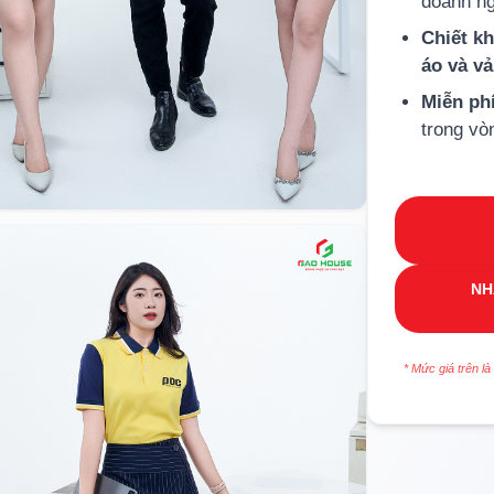
doanh ng
Chiết k
áo và v
Miễn ph
trong vò
NH
* Mức giá trên là