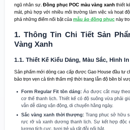
ngũ nhân sự.
Đồng phục POC màu vàng xanh
thiết k
mát, phù hợp với nhiều môi trường làm việc và hoạt
phá những điểm nổi bật của
mẫu áo đồng phục
này tro
1. Thông Tin Chi Tiết Sản P
Vàng Xanh
1.1. Thiết Kế Kiểu Dáng, Màu Sắc, Hình In
Sản phẩm mới dòng cao cấp được Gạo House đầu tư chỉ
bảo trọn vẹn cả tính thẩm mỹ thời trang lẫn độ bền bỉ vượt
Form Regular Fit tôn dáng:
Áo được cắt may theo
cơ thể thanh lịch. Thiết kế có độ suông vừa phải g
vẫn dễ dàng vận động, di chuyển hằng ngày.
Sắc vàng xanh thời thượng:
Trang phục sở hữu s
rực rỡ và xanh dương thanh lịch. Sự kết hợp độc 
lượng tích cực, tươi trẻ và rất đỗi nổi bật.