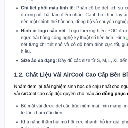
Chi tiết phối màu tinh tế:
Phần cổ bẻ dệt lịch sự c
dương nổi bật làm điểm nhấn. Cạnh bo chun tay áo
nên một chỉnh thể hài hòa, đồng bộ và chuyên nghiệ
Hình in logo sắc nét:
Logo thương hiệu POC được i
ngực trái bằng công nghệ kỹ thuật số tiên tiến. Hình
nét từng chi tiết nhỏ và có độ bám dính cực tốt, 
hiệu.
Size áo đa dạng:
Đầy đủ các size từ S, M, L, XL đế
1.2. Chất Liệu Vải AirCool Cao Cấp Bền Bỉ
Nhằm đem lại trải nghiệm sinh học dễ chịu nhất cho n
vải AirCool cao cấp độc quyền cho mẫu
áo đồng phục 
Bề mặt vải được dệt cấu trúc mềm mại, mịn màng, m
từ lần chạm đầu tiên.
Khả năng thấm hút mồ hôi cực nhanh, hỗ trợ giải p