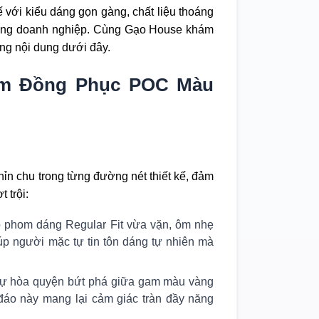
ế với kiểu dáng gọn gàng, chất liệu thoáng
 động doanh nghiệp. Cùng Gạo House khám
ng nội dung dưới đây.
hẩm Đồng Phục POC Màu
n chu trong từng đường nét thiết kế, đảm
 trội:
 phom dáng Regular Fit vừa vặn, ôm nhẹ
iúp người mặc tự tin tôn dáng tự nhiên mà
ự hòa quyện bứt phá giữa gam màu vàng
đáo này mang lại cảm giác tràn đầy năng