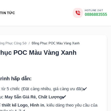
HOTLINE 24/7
TIN TỨC
0886883555
ồng Phục Công Sở
/
Đồng Phục POC Màu Vàng Xanh
hục POC Màu Vàng Xanh
rình hấp dẫn:
 từ 5 chiếc (Đặt càng nhiều, giá càng ưu đãi)✔️
hục
May Sẵn Giá Rẻ, Chất Lượng✔️
 thiết kế Logo, Hình in
, kiểu dáng theo yêu cầu của