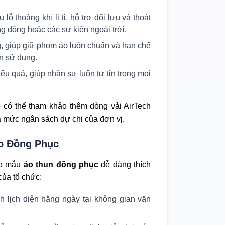
ỗ thoáng khí li ti, hỗ trợ đối lưu và thoát
ng động hoặc các sự kiện ngoài trời.
g, giúp giữ phom áo luôn chuẩn và hạn chế
ần sử dụng.
ệu quả, giúp nhân sự luôn tự tin trong mọi
p có thể tham khảo thêm dòng vải AirTech
à mức ngân sách dự chi của đơn vị.
Áo Đồng Phục
úp mẫu
áo thun đồng phục
dễ dàng thích
của tổ chức:
h lịch diện hằng ngày tại không gian văn