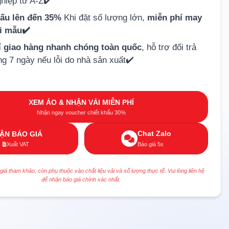
hiệp từ A-Z✔️
hấu lên đến 35%
Khi đặt số lượng lớn,
miễn phí may
ải mẫu✔️
í giao hàng nhanh chóng toàn quốc
, hỗ trợ đổi trả
ng 7 ngày nếu lỗi do nhà sản xuất✔️
XEM ÁO & NHẬN VẢI MIỄN PHÍ
Nhận ngay voucher chiết khấu 30%
Chat Zalo
ẬN BÁO GIÁ
Xuất VAT
Báo giá 5s
 giá tham khảo, còn phụ thuộc vào chất liệu vải và số lượng thực tế. Vui lòng liên hệ
để nhận báo giá chính xác nhất.