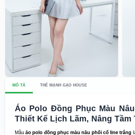
MÔ TẢ
THẾ MẠNH GẠO HOUSE
Áo Polo Đồng Phục Màu Nâu 
Thiết Kế Lịch Lãm, Nâng Tầm
Mẫu
áo polo đồng phục màu nâu phối cổ line trắng
l