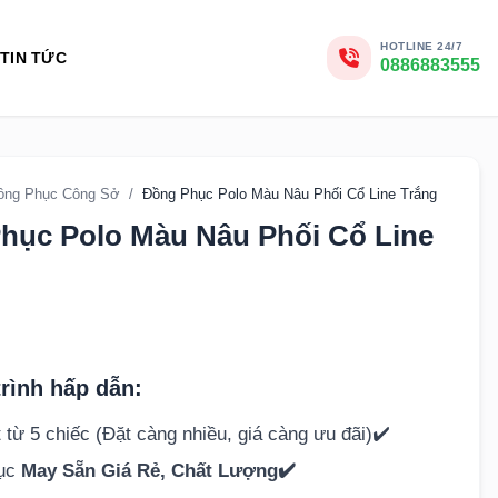
HOTLINE 24/7
TIN TỨC
0886883555
ồng Phục Công Sở
/
Đồng Phục Polo Màu Nâu Phối Cổ Line Trắng
hục Polo Màu Nâu Phối Cổ Line
rình hấp dẫn:
 từ 5 chiếc (Đặt càng nhiều, giá càng ưu đãi)✔️
hục
May Sẵn Giá Rẻ, Chất Lượng✔️