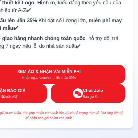
 thiết kế Logo, Hình in
, kiểu dáng theo yêu cầu của
hiệp từ A-Z✔️
hấu lên đến 35%
Khi đặt số lượng lớn,
miễn phí may
ải mẫu✔️
í giao hàng nhanh chóng toàn quốc
, hỗ trợ đổi trả
ng 7 ngày nếu lỗi do nhà sản xuất✔️
XEM ÁO & NHẬN VẢI MIỄN PHÍ
Nhận ngay voucher chiết khấu 30%
Chat Zalo
ẬN BÁO GIÁ
Xuất VAT
Báo giá 5s
 giá tham khảo, còn phụ thuộc vào chất liệu vải và số lượng thực tế. Vui lòng liên hệ
để nhận báo giá chính xác nhất.