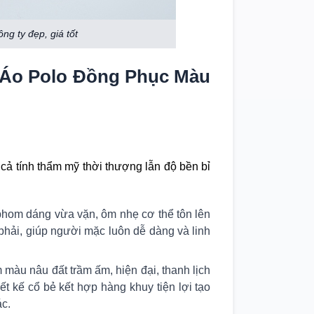
g ty đẹp, giá tốt
m Áo Polo Đồng Phục Màu
ả tính thẩm mỹ thời thượng lẫn độ bền bỉ
phom dáng vừa vặn, ôm nhẹ cơ thể tôn lên
phải, giúp người mặc luôn dễ dàng và linh
àu nâu đất trầm ấm, hiện đại, thanh lịch
t kế cổ bẻ kết hợp hàng khuy tiện lợi tạo
ác.