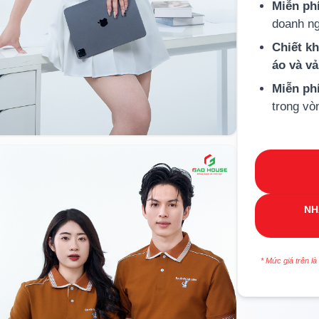
Miễn phí
doanh ng
Chiết k
áo và v
Miễn ph
trong vò
NH
* Mức giá trên là