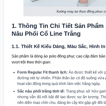
Xưởng may áo thun đồng phuc côn
1. Thông Tin Chi Tiết Sản Phẩ
Nâu Phối Cổ Line Trắng
1.1. Thiết Kế Kiểu Dáng, Màu Sắc, Hình In
Sản phẩm là dòng áo polo đồng phục cao cấp đảm bảo c
vượt trội theo thời gian:
Form Regular Fit thanh lịch:
Áo được thiết kế với 
đường nét tự nhiên. Phần thân áo có độ suông vừa 
hoạt vận động trong quá trình làm việc hằng ngày.
Sắc nâu phối trắng tinh tế:
Trang phục sở hữu gam m
nhưng vẫn đủ nổi bật để tạo được sự ấn tượng. Thiế
nên diện mạo chỉn chu, đáng tin cậy khi gặp gỡ đối t