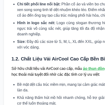
Chi tiết phối line nổi bật:
Phần cổ áo và viền bo chu
xen song song tinh tế dệt nhuộm khéo léo. Điểm nhấn
cổ áo đến ống tay tạo cấu trúc mảng phối hài hòa, ch
Hình in logo sắc nét:
Logo cùng slogan thương hiệ
ngực trái vô cùng sắc nét, giúp tăng tối đa độ nh
doanh nghiệp.
Size:
Đầy đủ các size từ S, M, L, XL đến XXL, giúp
với vóc dáng.
1.2. Chất Liệu Vải AirCool Cao Cấp Bền Bỉ
Sở hữu chất liệu vải AirCool cao cấp, mẫu
áo thun đồn
học thoải mái tuyệt đối nhờ các đặc tính cơ lý ưu việt:
Bề mặt dệt cấu trúc mềm mịn, mang lại cảm giác mát 
làn da.
Khả năng thấm hút mồ hôi nhanh chóng, hỗ trợ giả
cơ thể luôn thoáng mát.