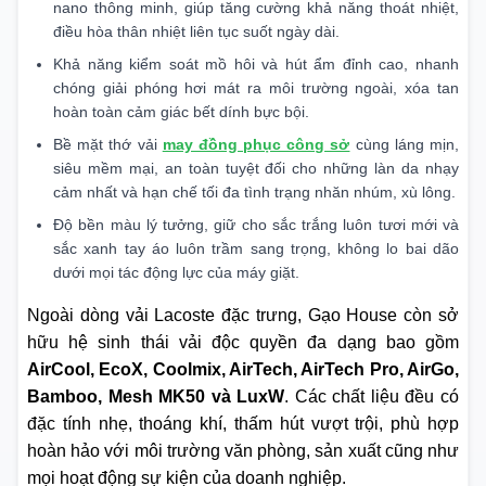
nano thông minh, giúp tăng cường khả năng thoát nhiệt,
điều hòa thân nhiệt liên tục suốt ngày dài.
Khả năng kiểm soát mồ hôi và hút ẩm đỉnh cao, nhanh
chóng giải phóng hơi mát ra môi trường ngoài, xóa tan
hoàn toàn cảm giác bết dính bực bội.
Bề mặt thớ vải
may đồng phục công sở
cùng láng mịn,
siêu mềm mại, an toàn tuyệt đối cho những làn da nhạy
cảm nhất và hạn chế tối đa tình trạng nhăn nhúm, xù lông.
Độ bền màu lý tưởng, giữ cho sắc trắng luôn tươi mới và
sắc xanh tay áo luôn trầm sang trọng, không lo bai dão
dưới mọi tác động lực của máy giặt.
Ngoài dòng vải Lacoste đặc trưng, Gạo House còn sở
hữu hệ sinh thái vải độc quyền đa dạng bao gồm
AirCool, EcoX, Coolmix, AirTech, AirTech Pro, AirGo,
Bamboo, Mesh MK50 và LuxW
. Các chất liệu đều có
đặc tính nhẹ, thoáng khí, thấm hút vượt trội, phù hợp
hoàn hảo với môi trường văn phòng, sản xuất cũng như
mọi hoạt động sự kiện của doanh nghiệp.