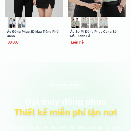
Áo Đồng Phục 3D Màu Trắng Phối
Áo Sơ Mi Đồng Phục Công Sở
Xanh
Màu Xanh Lá
99.000
Liên hệ
ƯU ĐÃI HÔM NAY
Đặt may đồng phục
Thiết kế miễn phí tận nơi
Anh/chị để lại thông tin, nhân viên Gạo House sẽ gửi mẫu vải và