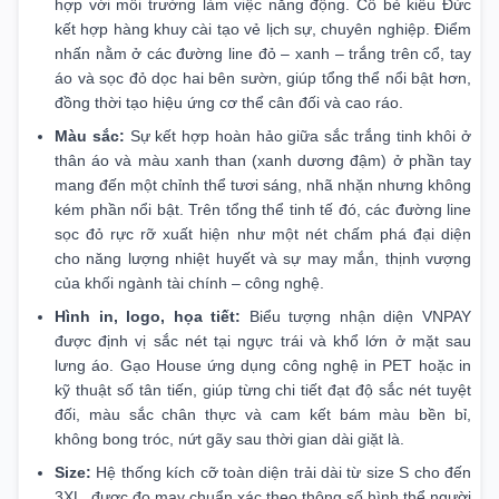
hợp với môi trường làm việc năng động. Cổ bẻ kiểu Đức
kết hợp hàng khuy cài tạo vẻ lịch sự, chuyên nghiệp. Điểm
nhấn nằm ở các đường line đỏ – xanh – trắng trên cổ, tay
áo và sọc đỏ dọc hai bên sườn, giúp tổng thể nổi bật hơn,
đồng thời tạo hiệu ứng cơ thể cân đối và cao ráo.
Màu sắc:
Sự kết hợp hoàn hảo giữa sắc trắng tinh khôi ở
thân áo và màu xanh than (xanh dương đậm) ở phần tay
mang đến một chỉnh thể tươi sáng, nhã nhặn nhưng không
kém phần nổi bật. Trên tổng thể tinh tế đó, các đường line
sọc đỏ rực rỡ xuất hiện như một nét chấm phá đại diện
cho năng lượng nhiệt huyết và sự may mắn, thịnh vượng
của khối ngành tài chính – công nghệ.
Hình in, logo, họa tiết:
Biểu tượng nhận diện VNPAY
được định vị sắc nét tại ngực trái và khổ lớn ở mặt sau
lưng áo. Gạo House ứng dụng công nghệ in PET hoặc in
kỹ thuật số tân tiến, giúp từng chi tiết đạt độ sắc nét tuyệt
đối, màu sắc chân thực và cam kết bám màu bền bỉ,
không bong tróc, nứt gãy sau thời gian dài giặt là.
Size:
Hệ thống kích cỡ toàn diện trải dài từ size S cho đến
3XL, được đo may chuẩn xác theo thông số hình thể người