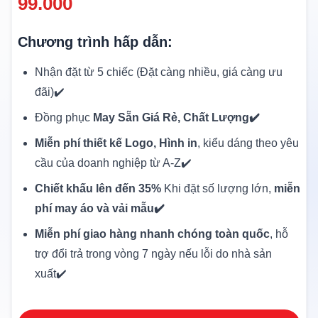
99.000
Chương trình hấp dẫn:
Nhận đặt từ 5 chiếc (Đặt càng nhiều, giá càng ưu
đãi)✔️
Đồng phục
May Sẵn Giá Rẻ, Chất Lượng✔️
Miễn phí thiết kế Logo, Hình in
, kiểu dáng theo yêu
cầu của doanh nghiệp từ A-Z✔️
Chiết khấu lên đến 35%
Khi đặt số lượng lớn,
miễn
phí may áo và vải mẫu✔️
Miễn phí giao hàng nhanh chóng toàn quốc
, hỗ
trợ đổi trả trong vòng 7 ngày nếu lỗi do nhà sản
xuất✔️