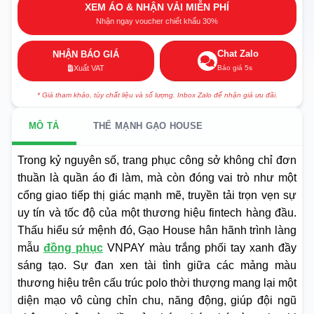
XEM ÁO & NHẬN VẢI MIỄN PHÍ
Nhận ngay voucher chiết khấu 30%
Chat Zalo
NHẬN BÁO GIÁ
Báo giá 5s
Xuất VAT
* Giá tham khảo, tùy chất liệu và số lượng. Inbox Zalo để nhận giá ưu đãi.
MÔ TẢ
THẾ MẠNH GẠO HOUSE
Trong kỷ nguyên số, trang phục công sở không chỉ đơn
thuần là quần áo đi làm, mà còn đóng vai trò như một
cổng giao tiếp thị giác mạnh mẽ, truyền tải trọn vẹn sự
uy tín và tốc độ của một thương hiệu fintech hàng đầu.
Thấu hiểu sứ mệnh đó, Gạo House hân hãnh trình làng
mẫu
đồng phục
VNPAY màu trắng phối tay xanh đầy
sáng tạo. Sự đan xen tài tình giữa các mảng màu
thương hiệu trên cấu trúc polo thời thượng mang lại một
diện mạo vô cùng chỉn chu, năng động, giúp đội ngũ