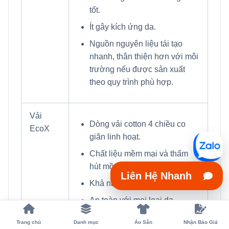
tốt.
Ít gây kích ứng da.
Nguồn nguyên liệu tái tạo
nhanh, thân thiện hơn với môi
trường nếu được sản xuất
theo quy trình phù hợp.
Vải
Dòng vải cotton 4 chiều co
EcoX
giãn linh hoạt.
Chất liệu mềm mại và thấm
hút mồ hôi tốt.
Liên Hệ Nhanh
Khả năng khô thoáng nhanh.
An toàn với mọi loại da,
không gây kích ứng.
Trang chủ
Danh mục
Áo Sẵn
Nhận Báo Giá