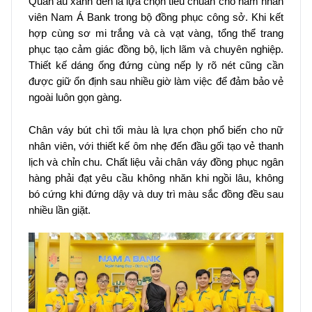
Quần âu xanh đen là lựa chọn tiêu chuẩn cho nam nhân
viên Nam Á Bank trong bộ đồng phục công sở. Khi kết
hợp cùng sơ mi trắng và cà vạt vàng, tổng thể trang
phục tạo cảm giác đồng bộ, lịch lãm và chuyên nghiệp.
Thiết kế dáng ống đứng cùng nếp ly rõ nét cũng cần
được giữ ổn định sau nhiều giờ làm việc để đảm bảo vẻ
ngoài luôn gọn gàng.
Chân váy bút chì tối màu là lựa chọn phổ biến cho nữ
nhân viên, với thiết kế ôm nhẹ đến đầu gối tạo vẻ thanh
lịch và chỉn chu. Chất liệu vải chân váy đồng phục ngân
hàng phải đạt yêu cầu không nhăn khi ngồi lâu, không
bó cứng khi đứng dậy và duy trì màu sắc đồng đều sau
nhiều lần giặt.