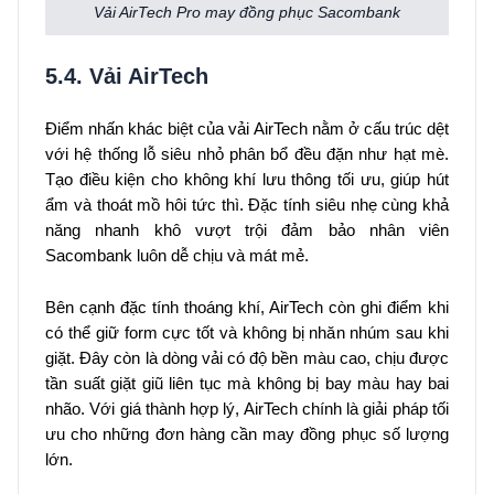
Vải AirTech Pro may đồng phục Sacombank
5.4. Vải AirTech
Điểm nhấn khác biệt của vải AirTech nằm ở cấu trúc dệt
với hệ thống lỗ siêu nhỏ phân bổ đều đặn như hạt mè.
Tạo điều kiện cho không khí lưu thông tối ưu, giúp hút
ẩm và thoát mồ hôi tức thì. Đặc tính siêu nhẹ cùng khả
năng nhanh khô vượt trội đảm bảo nhân viên
Sacombank luôn dễ chịu và mát mẻ.
Bên cạnh đặc tính thoáng khí, AirTech còn ghi điểm khi
có thể giữ form cực tốt và không bị nhăn nhúm sau khi
giặt. Đây còn là dòng vải có độ bền màu cao, chịu được
tần suất giặt giũ liên tục mà không bị bay màu hay bai
nhão. Với giá thành hợp lý, AirTech chính là giải pháp tối
ưu cho những đơn hàng cần may đồng phục số lượng
lớn.