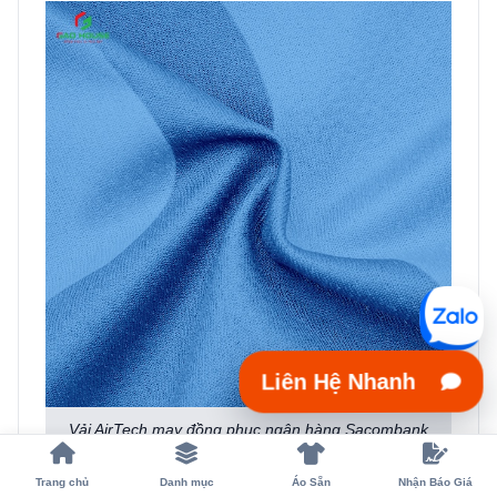
Liên Hệ Nhanh
Vải AirTech may đồng phục ngân hàng Sacombank
Trang chủ
Danh mục
Áo Sẵn
Nhận Báo Giá
5.5. Vải Katex