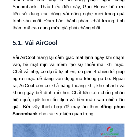
Sacombank. Thấu hiểu điều này, Gạo House luôn ưu
tiên sử dụng các dòng vải công nghệ mới trong quá
trình sản xuất. Đảm bảo thành phẩm chất lượng, tính
thẩm mỹ cao cùng mức giá phải chăng nhất.
5.1. Vải AirCool
Vải AirCool mang lại cảm giác mát lạnh ngay khi chạm
vào, bề mặt mịn và mềm tạo sự thoải mái khi mặc.
Chất vải nhẹ, có độ rủ tự nhiên, co giãn 4 chiều tốt giúp
người mặc dễ dàng vận động mà không gò bó. Ngoài
ra, AirCool còn có khả năng thoáng khí, khô nhanh và
không gây bết dính mồ hôi. Chất liệu còn chống nhăn
hiệu quả, giữ form ổn định và bền màu sau nhiều lần
giặt. Bởi vậy thích hợp để may áo thun
đồng phục
Sacombank
cho các sự kiện quan trọng.