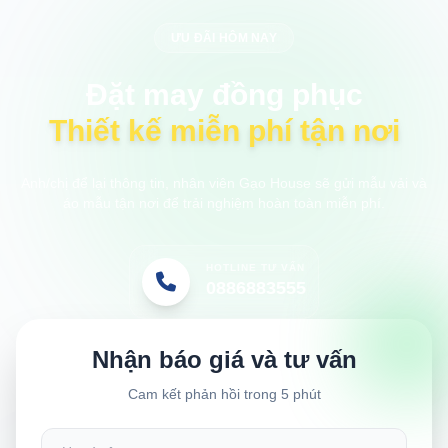
ƯU ĐÃI HÔM NAY
Đặt may đồng phục
Thiết kế miễn phí tận nơi
Anh/chị để lại thông tin, nhân viên Gạo House sẽ gửi mẫu vải và
áo mẫu tận nơi để trải nghiệm hoàn toàn miễn phí.
HOTLINE TƯ VẤN
0886883555
Nhận báo giá và tư vấn
Cam kết phản hồi trong 5 phút