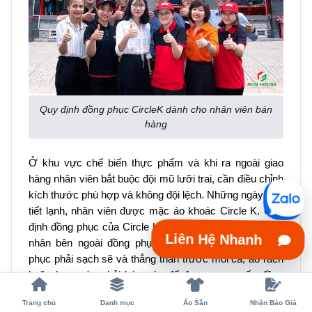
Quy định đồng phục CircleK dành cho nhân viên bán
hàng
Ở khu vực chế biến thực phẩm và khi ra ngoài giao
hàng nhân viên bắt buộc đội mũ lưỡi trai, cần điều chỉnh
kích thước phù hợp và không đội lệch. Những ngày thời
tiết lạnh, nhân viên được mặc áo khoác Circle K. Quy
định đồng phục của Circle K yêu cầu không mặc áo cá
Liên Hệ Nhanh
nhân bên ngoài đồng phục trong giờ làm việc. Đồng
phục phải sạch sẽ và thẳng thắn trước mỗi ca, áo rách
hoặc bạc màu phải báo cáo để được cung cấp đồng
phục Circle K mới.
Trang chủ
Danh mục
Áo Sẵn
Nhận Báo Giá