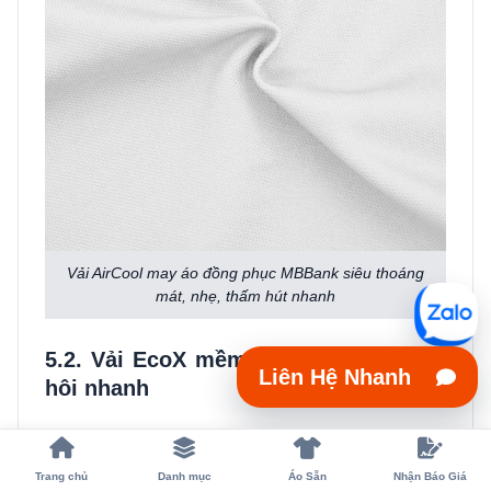
Vải AirCool may áo đồng phục MBBank siêu thoáng
mát, nhẹ, thấm hút nhanh
5.2. Vải EcoX mềm mại, thấm hút mồ
Liên Hệ Nhanh
hôi nhanh
Vải EcoX (cotton 4 chiều) có độ mềm mại cao, thoáng
khí và khả năng thấm hút mồ hôi vượt trội nhờ được
Trang chủ
Danh mục
Áo Sẵn
Nhận Báo Giá
dệt từ sợi bông 100% tự nhiên. Chất vải co giãn linh