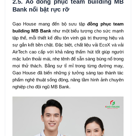
2.5. Áo đồng phục team building MB
Bank nổi bật rực rỡ
Gạo House mang đến bộ sưu tập
đồng phục team
building MB Bank
như một biểu tượng cho sức mạnh
tập thể, mỗi thiết kế đều tôn vinh giá trị thương hiệu và
sự gắn kết bền chặt. Đặc biệt, chất liệu vải EcoX và vải
AirTech cao cấp với khả năng thấm hút tốt giúp người
mặc luôn thoải mái, nhẹ tênh để sẵn sàng bùng nổ trong
mọi thử thách. Bằng sự tỉ mỉ trong từng đường may,
Gạo House đã biến những ý tưởng sáng tạo thành tác
phẩm nghệ thuật sống động, nâng tầm hình ảnh chuyên
nghiệp cho đội ngũ MB Bank.