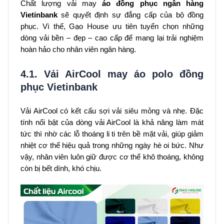
Chất lượng vải may
áo đồng phục ngân hàng
Vietinbank
sẽ quyết định sự đẳng cấp của bộ đồng
phục. Vì thế, Gạo House ưu tiên tuyển chọn những
dòng vải bền – đẹp – cao cấp để mang lại trải nghiệm
hoàn hảo cho nhân viên ngân hàng.
4.1. Vải AirCool may áo polo đồng
phục Vietinbank
Vải AirCool có kết cấu sợi vải siêu mỏng và nhẹ. Đặc
tính nổi bật của dòng vải AirCool là khả năng làm mát
tức thì nhờ các lỗ thoáng li ti trên bề mặt vải, giúp giảm
nhiệt cơ thể hiệu quả trong những ngày hè oi bức. Như
vậy, nhân viên luôn giữ được cơ thể khô thoáng, không
còn bị bết dính, khó chịu.