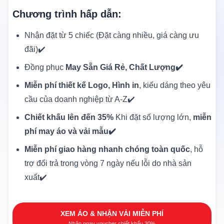
Chương trình hấp dẫn:
Nhận đặt từ 5 chiếc (Đặt càng nhiều, giá càng ưu
đãi)✔️
Đồng phục
May Sẵn Giá Rẻ, Chất Lượng✔️
Miễn phí thiết kế Logo, Hình in
, kiểu dáng theo yêu
cầu của doanh nghiệp từ A-Z✔️
Chiết khấu lên đến 35%
Khi đặt số lượng lớn,
miễn
phí may áo và vải mẫu✔️
Miễn phí giao hàng nhanh chóng toàn quốc
, hỗ
trợ đổi trả trong vòng 7 ngày nếu lỗi do nhà sản
xuất✔️
XEM ÁO & NHẬN VẢI MIỄN PHÍ
Nhận ngay voucher chiết khấu 30%