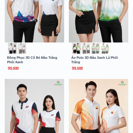
Đồng Phục 3D Cổ Bẻ Màu Trắng
Áo Polo 3D Màu Xanh Lá Phối
Phối Xanh
Trắng
99.000
99.000