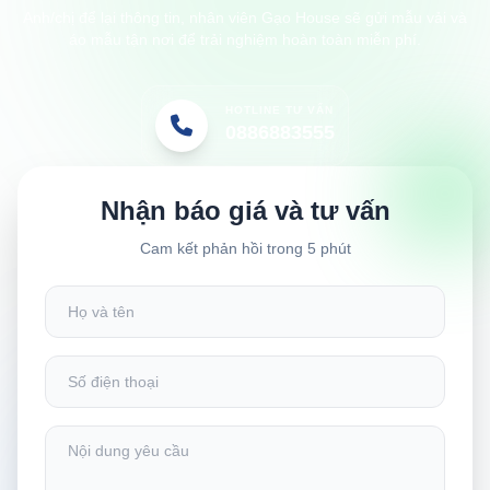
Anh/chị để lại thông tin, nhân viên Gạo House sẽ gửi mẫu vải và
áo mẫu tận nơi để trải nghiệm hoàn toàn miễn phí.
HOTLINE TƯ VẤN
0886883555
Nhận báo giá và tư vấn
Cam kết phản hồi trong 5 phút