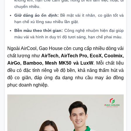
chuyển nhiều.
Giữ dáng áo ổn định:
Bề mặt vải ít nhăn, co giãn tốt và
hạn chế xù lông sau nhiều lần giặt.
Bền màu theo thời gian:
Công nghệ nhuộm hiện đại giúp
màu vải và hình in duy trì độ tươi sáng, hạn chế phai màu.
Ngoài AirCool, Gạo House còn cung cấp nhiều dòng vải
chất lượng như
AirTech, AirTech Pro, EcoX, Coolmix,
AirGo, Bamboo, Mesh MK50 và LuxW
. Mỗi chất liệu
đều có đặc tính riêng về độ bền, khả năng thấm hút và
độ co giãn, đáp ứng đa dạng nhu cầu may áo đồng
phục doanh nghiệp.