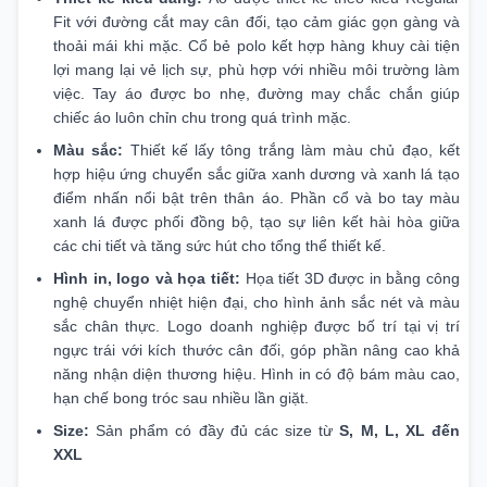
Fit với đường cắt may cân đối, tạo cảm giác gọn gàng và
thoải mái khi mặc. Cổ bẻ polo kết hợp hàng khuy cài tiện
lợi mang lại vẻ lịch sự, phù hợp với nhiều môi trường làm
việc. Tay áo được bo nhẹ, đường may chắc chắn giúp
chiếc áo luôn chỉn chu trong quá trình mặc.
Màu sắc:
Thiết kế lấy tông trắng làm màu chủ đạo, kết
hợp hiệu ứng chuyển sắc giữa xanh dương và xanh lá tạo
điểm nhấn nổi bật trên thân áo. Phần cổ và bo tay màu
xanh lá được phối đồng bộ, tạo sự liên kết hài hòa giữa
các chi tiết và tăng sức hút cho tổng thể thiết kế.
Hình in, logo và họa tiết:
Họa tiết 3D được in bằng công
nghệ chuyển nhiệt hiện đại, cho hình ảnh sắc nét và màu
sắc chân thực. Logo doanh nghiệp được bố trí tại vị trí
ngực trái với kích thước cân đối, góp phần nâng cao khả
năng nhận diện thương hiệu. Hình in có độ bám màu cao,
hạn chế bong tróc sau nhiều lần giặt.
Size:
Sản phẩm có đầy đủ các size từ
S, M, L, XL đến
XXL