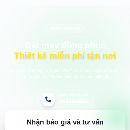
ƯU ĐÃI HÔM NAY
Đặt may đồng phục
Thiết kế miễn phí tận nơi
Anh/chị để lại thông tin, nhân viên Gạo House sẽ gửi mẫu vải và
áo mẫu tận nơi để trải nghiệm hoàn toàn miễn phí.
HOTLINE TƯ VẤN
0886883555
Nhận báo giá và tư vấn