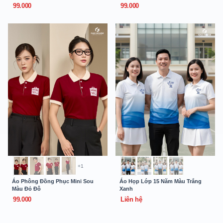
99.000
99.000
+1
Áo Phông Đồng Phục Mini Sou
Áo Họp Lớp 15 Năm Màu Trắng
Màu Đỏ Đô
Xanh
99.000
Liên hệ