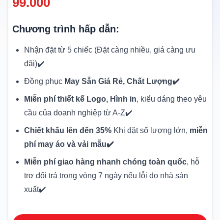
99.000
Chương trình hấp dẫn:
Nhận đặt từ 5 chiếc (Đặt càng nhiều, giá càng ưu
đãi)✔️
Đồng phục
May Sẵn Giá Rẻ, Chất Lượng✔️
Miễn phí thiết kế Logo, Hình in
, kiểu dáng theo yêu
cầu của doanh nghiệp từ A-Z✔️
Chiết khấu lên đến 35%
Khi đặt số lượng lớn,
miễn
phí may áo và vải mẫu✔️
Miễn phí giao hàng nhanh chóng toàn quốc
, hỗ
trợ đổi trả trong vòng 7 ngày nếu lỗi do nhà sản
xuất✔️