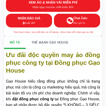
XEM ÁO & NHẬN VẢI MIỄN PHÍ
Nhận ngay voucher chiết khấu 30%
Chat Zalo
NHẬN BÁO GIÁ
Báo giá 5s
Xuất VAT
* Giá tham khảo, tùy chất liệu và số lượng. Inbox Zalo để nhận giá ưu đãi.
MÔ TẢ
THẾ MẠNH GẠO HOUSE
Ưu đãi độc quyền may áo đồng
phục công ty tại Đồng phục Gạo
House
Gạo House hiểu rằng đồng phục không chỉ là trang
phục mà còn là công cụ marketing hiệu quả, mà cũng là
bài toán tối ưu chi phí cho doanh nghiệp. Chính vì vậy,
khi
đặt đồng phục công ty
tại Đồng phục Gạo House,
bạn sẽ nhận được bộ đặc quyền “5 KHÔNG – 3 SIÊU”,