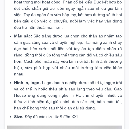
hoạt trong mọi hoạt động. Phần cổ bẻ kiểu Đức kết hợp bo
dệt chắc chắn giữ áo luôn ngay ngắn sau nhiều giờ làm
việc. Tay áo ngắn ôm vừa bắp tay, kết hợp đường xẻ tà hai
bên gấu giúp việc di chuyển, ngồi làm việc hay vận động
đều trở nên thoải mái hơn.
Màu sắc:
Sắc trắng được lựa chọn cho thân áo nhằm tạo
cảm giác sáng sủa và chuyên nghiệp. Hai mảng xanh chạy
dọc hai bên sườn nối liền với tay áo tạo điểm nhấn rõ
ràng, đồng thời giúp tổng thể trông cân đối và có chiều sâu
hơn. Cách phối màu này vừa làm nổi bật hình ảnh thương
hiệu, vừa phù hợp với nhiều môi trường làm việc khác
nhau.
Hình in, logo:
Logo doanh nghiệp được bố trí tại ngực trái
và có thể in hoặc thêu phía sau lưng theo yêu cầu. Gạo
House ứng dụng công nghệ in PET, in chuyển nhiệt và
thêu vi tính hiện đại giúp hình ảnh sắc nét, bám màu tốt,
hạn chế bong tróc sau thời gian dài sử dụng.
Size:
Đầy đủ các size từ S đến XXL