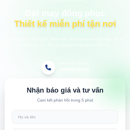
Đặt may đồng phục
Thiết kế miễn phí tận nơi
Anh/chị để lại thông tin, nhân viên Gạo House sẽ gửi mẫu vải và
áo mẫu tận nơi để trải nghiệm hoàn toàn miễn phí.
HOTLINE TƯ VẤN
0886883555
Nhận báo giá và tư vấn
Cam kết phản hồi trong 5 phút