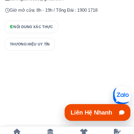
Giờ mở cửa: 8h - 19h / Tổng Đài : 1900 1718
NỘI DUNG XÁC THỰC
THƯƠNG HIỆU UY TÍN
Liên Hệ Nhanh
Copyright 2023 © xuongmayaodongphuc.vn