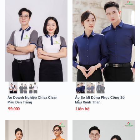
Áo Doanh Nghiệp Chisa Clean
Áo Sơ Mi Đồng Phục Công Sở
Màu Đen Trắng
Màu Xanh Than
99.000
Liên hệ