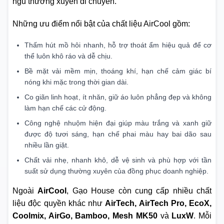
ngũ thường xuyên di chuyển.
Những ưu điểm nổi bật của chất liệu AirCool gồm:
Thấm hút mồ hôi nhanh, hỗ trợ thoát ẩm hiệu quả để cơ
thể luôn khô ráo và dễ chịu.
Bề mặt vải mềm mịn, thoáng khí, hạn chế cảm giác bí
nóng khi mặc trong thời gian dài.
Co giãn linh hoạt, ít nhăn, giữ áo luôn phẳng đẹp và không
làm hạn chế các cử động.
Công nghệ nhuộm hiện đại giúp màu trắng và xanh giữ
được độ tươi sáng, hạn chế phai màu hay bai dão sau
nhiều lần giặt.
Chất vải nhẹ, nhanh khô, dễ vệ sinh và phù hợp với tần
suất sử dụng thường xuyên của đồng phục doanh nghiệp.
Ngoài
AirCool
, Gạo House còn cung cấp nhiều chất
liệu độc quyền khác như
AirTech, AirTech Pro, EcoX,
Coolmix, AirGo, Bamboo, Mesh MK50
và
LuxW
. Mỗi