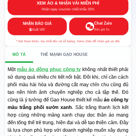
XEM ÁO & NHẬN VẢI MIỄN PHÍ
Nhận ngay voucher chiết khấu 30%
Chat Zalo
NHẬN BÁO GIÁ
Báo giá 5s
Xuất VAT
* Giá tham khảo, tùy chất liệu và số lượng. Inbox Zalo để nhận giá ưu đãi.
MÔ TẢ
THẾ MẠNH GẠO HOUSE
Một
mẫu áo đồng phục công ty
không nhất thiết phải
sử dụng quá nhiều chi tiết nổi bật. Đôi khi, chỉ cần cách
phối màu hài hòa và đường cắt may chỉn chu cũng đủ
tạo nên hình ảnh chuyên nghiệp cho cả tập thể. Đó
cũng là ý tưởng để Gạo House thiết kế mẫu
áo công ty
màu trắng phối sườn xanh
. Sắc trắng thanh lịch kết
hợp cùng những mảng xanh chạy dọc thân áo mang
đến tổng thể trẻ trung, hiện đại và dễ tạo thiện cảm. Đây
là lựa chọn phù hợp với doanh nghiệp muốn xây dựng