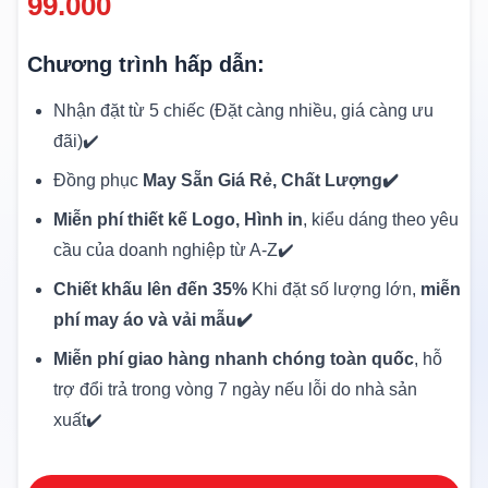
99.000
Chương trình hấp dẫn:
Nhận đặt từ 5 chiếc (Đặt càng nhiều, giá càng ưu
đãi)✔️
Đồng phục
May Sẵn Giá Rẻ, Chất Lượng✔️
Miễn phí thiết kế Logo, Hình in
, kiểu dáng theo yêu
cầu của doanh nghiệp từ A-Z✔️
Chiết khấu lên đến 35%
Khi đặt số lượng lớn,
miễn
phí may áo và vải mẫu✔️
Miễn phí giao hàng nhanh chóng toàn quốc
, hỗ
trợ đổi trả trong vòng 7 ngày nếu lỗi do nhà sản
xuất✔️