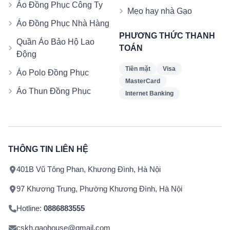
Áo Đồng Phục Công Ty
Mẹo hay nhà Gạo
Áo Đồng Phục Nhà Hàng
PHƯƠNG THỨC THANH
Quần Áo Bảo Hộ Lao
TOÁN
Động
Tiền mặt
Visa
Áo Polo Đồng Phục
MasterCard
Áo Thun Đồng Phục
Internet Banking
THÔNG TIN LIÊN HỆ
401B Vũ Tông Phan, Khương Đình, Hà Nội
97 Khương Trung, Phường Khương Đình, Hà Nội
Hotline:
0886883555
cskh.gaohouse@gmail.com