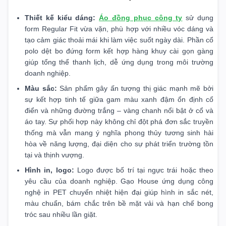
Thiết kế kiểu dáng:
Áo đồng phục công ty
sử dụng
form Regular Fit vừa vặn, phù hợp với nhiều vóc dáng và
tạo cảm giác thoải mái khi làm việc suốt ngày dài. Phần cổ
polo dệt bo đứng form kết hợp hàng khuy cài gọn gàng
giúp tổng thể thanh lịch, dễ ứng dụng trong môi trường
doanh nghiệp.
Màu sắc:
Sản phẩm gây ấn tượng thị giác mạnh mẽ bởi
sự kết hợp tinh tế giữa gam màu xanh đậm ổn định cổ
điển và những đường trắng – vàng chanh nổi bật ở cổ và
áo tay. Sự phối hợp này không chỉ đột phá đơn sắc truyền
thống mà vẫn mang ý nghĩa phong thủy tương sinh hài
hòa về năng lượng, đại diện cho sự phát triển trường tồn
tại và thịnh vượng.
Hình in, logo:
Logo được bố trí tại ngực trái hoặc theo
yêu cầu của doanh nghiệp. Gạo House ứng dụng công
nghệ in PET chuyển nhiệt hiện đại giúp hình in sắc nét,
màu chuẩn, bám chắc trên bề mặt vải và hạn chế bong
tróc sau nhiều lần giặt.