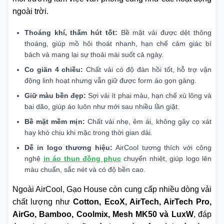
ngoài trời.
Thoáng khí, thấm hút tốt:
Bề mặt vải được dệt thông
thoáng, giúp mồ hôi thoát nhanh, hạn chế cảm giác bí
bách và mang lại sự thoải mái suốt cả ngày.
Co giãn 4 chiều:
Chất vải có độ đàn hồi tốt, hỗ trợ vận
động linh hoạt nhưng vẫn giữ được form áo gọn gàng.
Giữ màu bền đẹp:
Sợi vải ít phai màu, hạn chế xù lông và
bai dão, giúp áo luôn như mới sau nhiều lần giặt.
Bề mặt mềm mịn:
Chất vải nhẹ, êm ái, không gây cọ xát
hay khó chịu khi mặc trong thời gian dài.
Dễ in logo thương hiệu:
AirCool tương thích với công
nghệ
in áo thun đồng phục
chuyển nhiệt, giúp logo lên
màu chuẩn, sắc nét và có độ bền cao.
Ngoài AirCool, Gạo House còn cung cấp nhiều dòng vải
chất lượng như
Cotton, EcoX, AirTech, AirTech Pro,
AirGo, Bamboo, Coolmix, Mesh MK50 và LuxW
, đáp