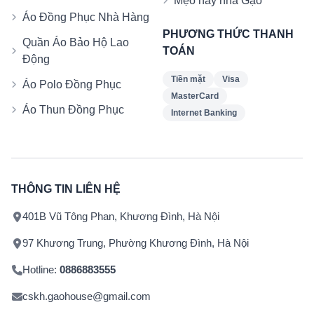
Mẹo hay nhà Gạo
Áo Đồng Phục Nhà Hàng
PHƯƠNG THỨC THANH
Quần Áo Bảo Hộ Lao
TOÁN
Động
Tiền mặt
Visa
Áo Polo Đồng Phục
MasterCard
Áo Thun Đồng Phục
Internet Banking
THÔNG TIN LIÊN HỆ
401B Vũ Tông Phan, Khương Đình, Hà Nội
97 Khương Trung, Phường Khương Đình, Hà Nội
Hotline:
0886883555
cskh.gaohouse@gmail.com