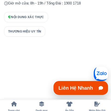
Giờ mở cửa: 8h - 19h / Tổng Đài : 1900 1718
NỘI DUNG XÁC THỰC
THƯƠNG HIỆU UY TÍN
Liên Hệ Nhanh
Copyright 2023 © xuongmayaodongphuc.vn
Trang chủ
Danh mục
Áo Sẵn
Nhận Báo Giá