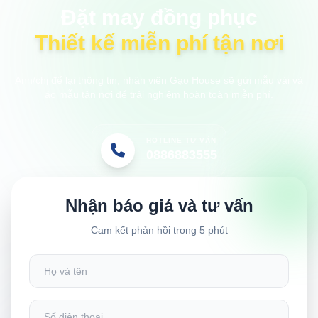
Đặt may đồng phục
Thiết kế miễn phí tận nơi
Anh/chị để lại thông tin, nhân viên Gạo House sẽ gửi mẫu vải và
áo mẫu tận nơi để trải nghiệm hoàn toàn miễn phí.
HOTLINE TƯ VẤN
0886883555
Nhận báo giá và tư vấn
Cam kết phản hồi trong 5 phút