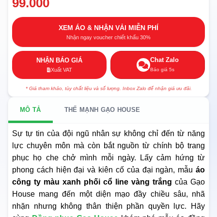
99.000
XEM ÁO & NHẬN VẢI MIỄN PHÍ
Nhận ngay voucher chiết khấu 30%
Chat Zalo
NHẬN BÁO GIÁ
Báo giá 5s
Xuất VAT
* Giá tham khảo, tùy chất liệu và số lượng. Inbox Zalo để nhận giá ưu đãi.
MÔ TẢ
THẾ MẠNH GẠO HOUSE
Sự tự tin của đội ngũ nhân sự không chỉ đến từ năng
lực chuyên môn mà còn bắt nguồn từ chính bộ trang
phục họ che chở mình mỗi ngày. Lấy cảm hứng từ
phong cách hiện đại và kiên cố của đại ngàn, mẫu
áo
công ty màu xanh phối cổ line vàng trắng
của Gạo
House mang đến một diện mạo đầy chiều sâu, nhã
nhặn nhưng không thân thiện phần quyền lực. Hãy