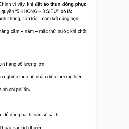
hính vì vậy, khi
đặt áo thun đồng phục
 quyền “5 KHÔNG – 3 SIÊU”, đó là:
nh chóng, cấp tốc – cam kết đúng hẹn.
àng cầm – nắm – mặc thử trước khi chốt
ơn hàng số lượng lớn.
ên nghiệp theo bộ nhận diện thương hiệu.
inh chi phí ẩn.
c dễ dàng hạch toán sổ sách.
t hoặc sai kích thước.