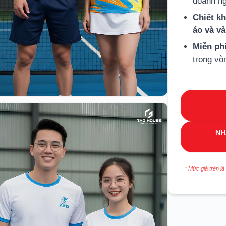
doanh ng
Chiết k
áo và v
Miễn ph
trong vò
NH
* Mức giá trên là