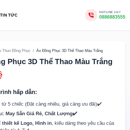
HOTLINE 24/7
TIN TỨC
0886883555
o Thun Đồng Phục
/
Áo Đồng Phục 3D Thể Thao Màu Trắng
g Phục 3D Thể Thao Màu Trắng
ệ
rình hấp dẫn:
 từ 5 chiếc (Đặt càng nhiều, giá càng ưu đãi)✔️
hục
May Sẵn Giá Rẻ, Chất Lượng✔️
 thiết kế Logo, Hình in
, kiểu dáng theo yêu cầu của