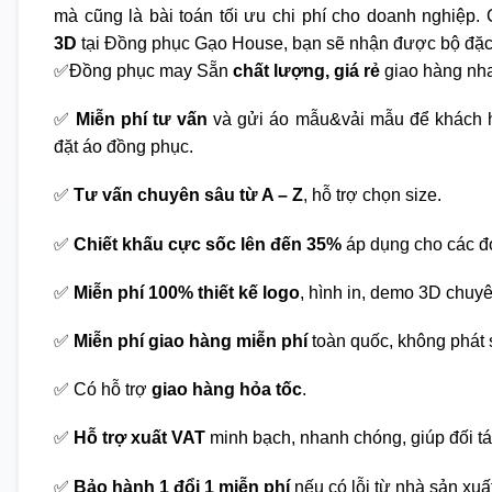
mà cũng là bài toán tối ưu chi phí cho doanh nghiệp. C
3D
tại Đồng phục Gạo House, bạn sẽ nhận được bộ đặc
✅Đồng phục may Sẵn
chất lượng, giá rẻ
giao hàng nha
✅
Miễn phí tư vấn
và gửi áo mẫu&vải mẫu để khách h
đặt áo đồng phục.
✅
Tư vấn chuyên sâu từ A – Z
, hỗ trợ chọn size.
✅
Chiết khấu cực sốc lên đến 35%
áp dụng cho các đ
✅
Miễn phí 100% thiết kế logo
, hình in, demo 3D chuy
✅
Miễn phí giao hàng miễn phí
toàn quốc, không phát s
✅ Có hỗ trợ
giao hàng hỏa tốc
.
✅
Hỗ trợ xuất VAT
minh bạch, nhanh chóng, giúp đối tá
✅
Bảo hành 1 đổi 1 miễn phí
nếu có lỗi từ nhà sản xuấ