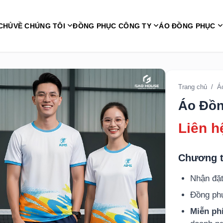
CHỦ
VỀ CHÚNG TÔI
ĐỒNG PHỤC CÔNG TY
ÁO ĐỒNG PHỤC
Trang chủ
/
Á
Áo Đồn
Liên h
Chương t
Nhận đặt
Đồng p
Miễn phí