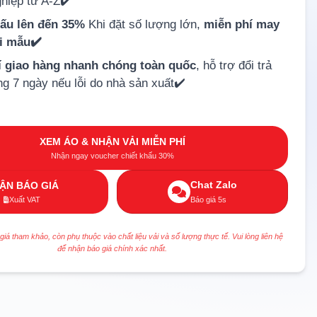
hiệp từ A-Z✔️
hấu lên đến 35%
Khi đặt số lượng lớn,
miễn phí may
ải mẫu✔️
í giao hàng nhanh chóng toàn quốc
, hỗ trợ đổi trả
ng 7 ngày nếu lỗi do nhà sản xuất✔️
XEM ÁO & NHẬN VẢI MIỄN PHÍ
Nhận ngay voucher chiết khấu 30%
Chat Zalo
ẬN BÁO GIÁ
Xuất VAT
Báo giá 5s
 giá tham khảo, còn phụ thuộc vào chất liệu vải và số lượng thực tế. Vui lòng liên hệ
để nhận báo giá chính xác nhất.