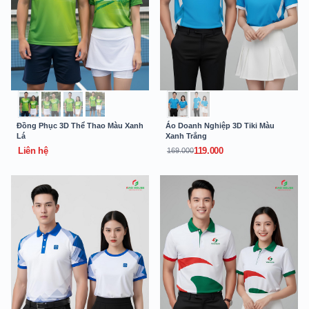
Đồng Phục 3D Thể Thao Màu Xanh
Áo Doanh Nghiệp 3D Tiki Màu
Lá
Xanh Trắng
Liên hệ
119.000
169.000