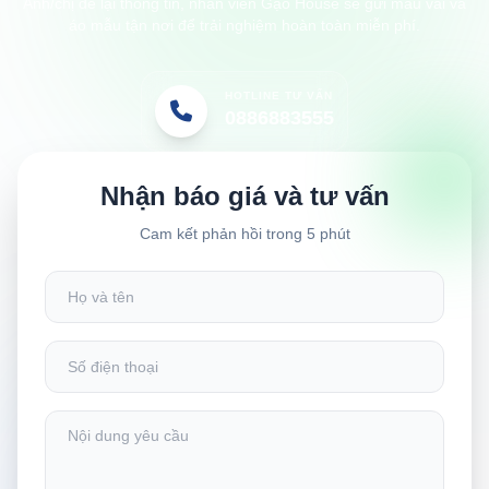
Anh/chị để lại thông tin, nhân viên Gạo House sẽ gửi mẫu vải và
áo mẫu tận nơi để trải nghiệm hoàn toàn miễn phí.
HOTLINE TƯ VẤN
0886883555
Nhận báo giá và tư vấn
Cam kết phản hồi trong 5 phút