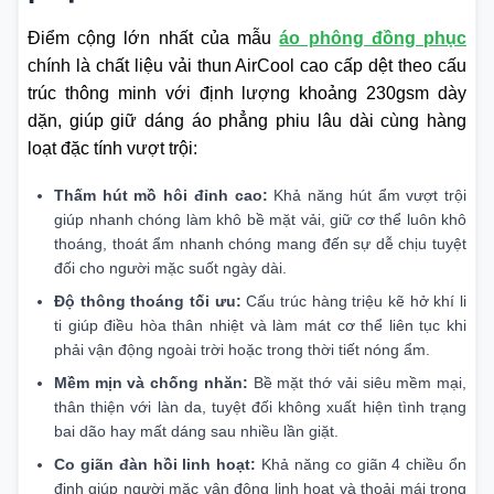
Điểm cộng lớn nhất của mẫu
áo phông đồng phục
chính là chất liệu vải thun AirCool cao cấp dệt theo cấu
trúc thông minh với định lượng khoảng 230gsm dày
dặn, giúp giữ dáng áo phẳng phiu lâu dài cùng hàng
loạt đặc tính vượt trội:
Thấm hút mồ hôi đỉnh cao:
Khả năng hút ẩm vượt trội
giúp nhanh chóng làm khô bề mặt vải, giữ cơ thể luôn khô
thoáng, thoát ẩm nhanh chóng mang đến sự dễ chịu tuyệt
đối cho người mặc suốt ngày dài.
Độ thông thoáng tối ưu:
Cấu trúc hàng triệu kẽ hở khí li
ti giúp điều hòa thân nhiệt và làm mát cơ thể liên tục khi
phải vận động ngoài trời hoặc trong thời tiết nóng ẩm.
Mềm mịn và chống nhăn:
Bề mặt thớ vải siêu mềm mại,
thân thiện với làn da, tuyệt đối không xuất hiện tình trạng
bai dão hay mất dáng sau nhiều lần giặt.
Co giãn đàn hồi linh hoạt:
Khả năng co giãn 4 chiều ổn
định giúp người mặc vận động linh hoạt và thoải mái trong