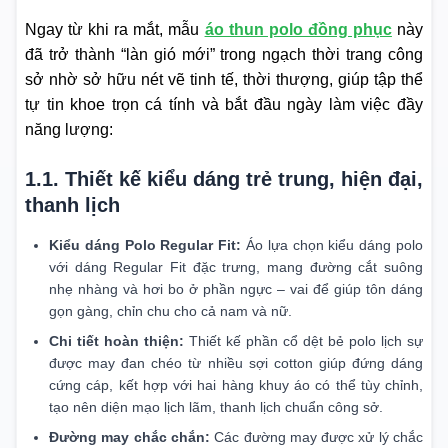
Ngay từ khi ra mắt, mẫu
áo thun polo đồng phục
này
đã trở thành “làn gió mới” trong ngạch thời trang công
sở nhờ sở hữu nét vẽ tinh tế, thời thượng, giúp tập thể
tự tin khoe trọn cá tính và bắt đầu ngày làm việc đầy
năng lượng:
1.1. Thiết kế kiểu dáng trẻ trung, hiện đại,
thanh lịch
Kiểu dáng Polo Regular Fit:
Áo lựa chọn kiểu dáng polo
với dáng Regular Fit đặc trưng, mang đường cắt suông
nhẹ nhàng và hơi bo ở phần ngực – vai để giúp tôn dáng
gọn gàng, chỉn chu cho cả nam và nữ.
Chi tiết hoàn thiện:
Thiết kế phần cổ dệt bẻ polo lịch sự
được may đan chéo từ nhiều sợi cotton giúp đứng dáng
cứng cáp, kết hợp với hai hàng khuy áo có thể tùy chỉnh,
tạo nên diện mạo lịch lãm, thanh lịch chuẩn công sở.
Đường may chắc chắn:
Các đường may được xử lý chắc