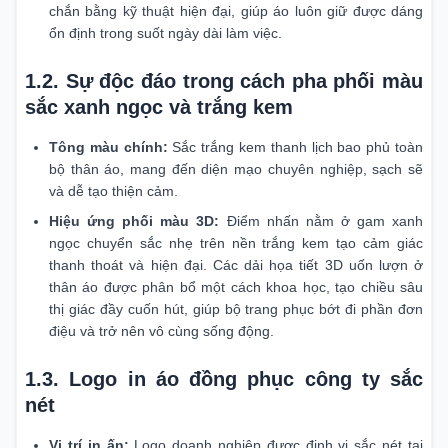
chắn bằng kỹ thuật hiện đại, giúp áo luôn giữ được dáng
ổn định trong suốt ngày dài làm việc.
1.2. Sự độc đáo trong cách pha phối màu
sắc xanh ngọc và trắng kem
Tông màu chính:
Sắc trắng kem thanh lịch bao phủ toàn
bộ thân áo, mang đến diện mạo chuyên nghiệp, sạch sẽ
và dễ tạo thiện cảm.
Hiệu ứng phối màu 3D:
Điểm nhấn nằm ở gam xanh
ngọc chuyển sắc nhẹ trên nền trắng kem tạo cảm giác
thanh thoát và hiện đại. Các dải họa tiết 3D uốn lượn ở
thân áo được phân bổ một cách khoa học, tạo chiều sâu
thị giác đầy cuốn hút, giúp bộ trang phục bớt đi phần đơn
điệu và trở nên vô cùng sống động.
1.3. Logo in áo đồng phục công ty sắc
nét
Vị trí in ấn:
Logo doanh nghiệp được định vị sắc nét tại