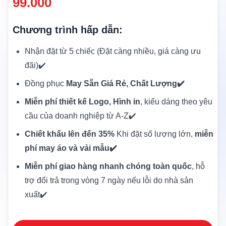
99.000
Chương trình hấp dẫn:
Nhận đặt từ 5 chiếc (Đặt càng nhiều, giá càng ưu
đãi)✔️
Đồng phục
May Sẵn Giá Rẻ, Chất Lượng✔️
Miễn phí thiết kế Logo, Hình in
, kiểu dáng theo yêu
cầu của doanh nghiệp từ A-Z✔️
Chiết khấu lên đến 35%
Khi đặt số lượng lớn,
miễn
phí may áo và vải mẫu✔️
Miễn phí giao hàng nhanh chóng toàn quốc
, hỗ
trợ đổi trả trong vòng 7 ngày nếu lỗi do nhà sản
xuất✔️