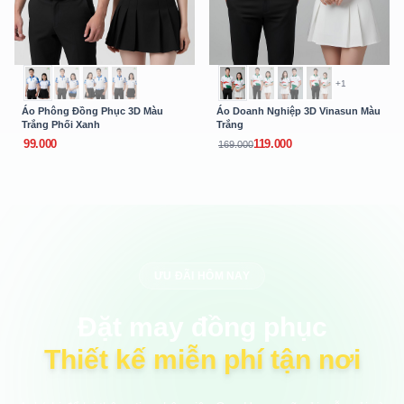
+1
Áo Phông Đồng Phục 3D Màu
Áo Doanh Nghiệp 3D Vinasun Màu
Trắng Phối Xanh
Trắng
99.000
119.000
169.000
ƯU ĐÃI HÔM NAY
Đặt may đồng phục
Thiết kế miễn phí tận nơi