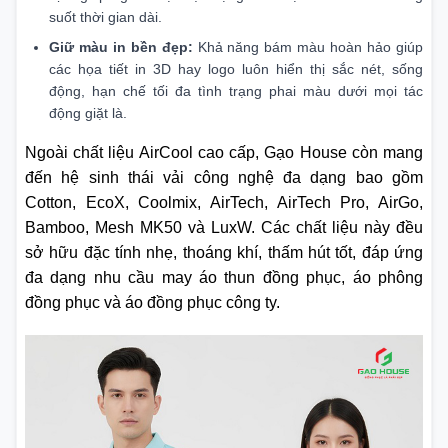
suốt thời gian dài.
Giữ màu in bền đẹp:
Khả năng bám màu hoàn hảo giúp
các họa tiết in 3D hay logo luôn hiển thị sắc nét, sống
động, hạn chế tối đa tình trạng phai màu dưới mọi tác
động giặt là.
Ngoài chất liệu AirCool cao cấp, Gạo House còn mang
đến hệ sinh thái vải công nghệ đa dạng bao gồm
Cotton, EcoX, Coolmix, AirTech, AirTech Pro, AirGo,
Bamboo, Mesh MK50 và LuxW. Các chất liệu này đều
sở hữu đặc tính nhẹ, thoáng khí, thấm hút tốt, đáp ứng
đa dạng nhu cầu may áo thun đồng phục, áo phông
đồng phục và áo đồng phục công ty.