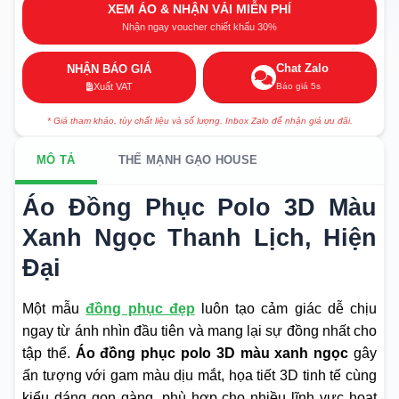
XEM ÁO & NHẬN VẢI MIỄN PHÍ
Nhận ngay voucher chiết khấu 30%
Chat Zalo
NHẬN BÁO GIÁ
Báo giá 5s
Xuất VAT
* Giá tham khảo, tùy chất liệu và số lượng. Inbox Zalo để nhận giá ưu đãi.
MÔ TẢ
THẾ MẠNH GẠO HOUSE
Áo Đồng Phục Polo 3D Màu
Xanh Ngọc Thanh Lịch, Hiện
Đại
Một mẫu
đồng phục đẹp
luôn tạo cảm giác dễ chịu
ngay từ ánh nhìn đầu tiên và mang lại sự đồng nhất cho
tập thể.
Áo đồng phục polo 3D màu xanh ngọc
gây
ấn tượng với gam màu dịu mắt, họa tiết 3D tinh tế cùng
kiểu dáng gọn gàng, phù hợp cho nhiều lĩnh vực hoạt