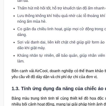
làn da.
Thấm hút mồ hôi tốt, hỗ trợ khuếch tán độ ẩm nhanh 
Lưu thông không khí hiệu quả nhờ các lỗ thoáng khí li 
nóng ẩm mùa hè.
Co giãn đa chiều linh hoạt, giúp mọi cử động trong
dàng.
Sợi vải đanh dai, liên kết chặt chẽ giúp giữ form áo
dão khi giặt máy.
Kháng nhăn tự nhiên, dễ bảo quản, giúp nhân viên ti
làm.
Bên cạnh vải AirCool, doanh nghiệp có thể tham khảo 
yêu cầu về độ dày dặn và chi phí dự chi của đơn vị.
1.3. Tính ứng dụng đa năng của chiếc áo
Bảng màu trung tính tinh tế cùng thiết kế đồ họa độc 
nhiều bối cảnh hoạt động, mang lại giải pháp hình ảnh 