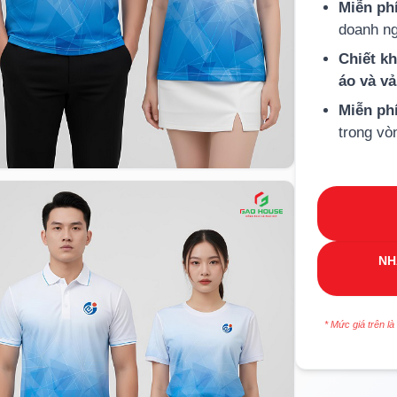
Miễn phí
doanh ng
Chiết k
áo và v
Miễn ph
trong vò
NH
* Mức giá trên là