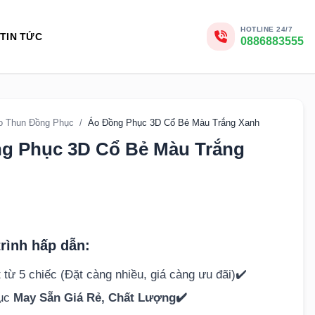
HOTLINE 24/7
TIN TỨC
0886883555
o Thun Đồng Phục
/
Áo Đồng Phục 3D Cổ Bẻ Màu Trắng Xanh
g Phục 3D Cổ Bẻ Màu Trắng
rình hấp dẫn:
 từ 5 chiếc (Đặt càng nhiều, giá càng ưu đãi)✔️
hục
May Sẵn Giá Rẻ, Chất Lượng✔️