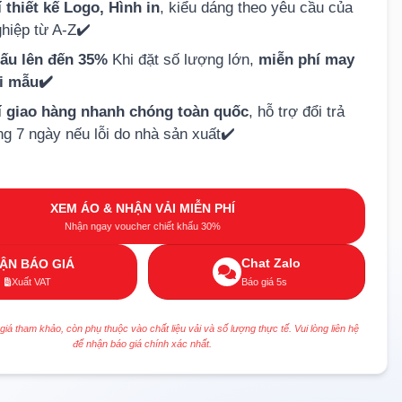
 thiết kế Logo, Hình in
, kiểu dáng theo yêu cầu của
hiệp từ A-Z✔️
hấu lên đến 35%
Khi đặt số lượng lớn,
miễn phí may
ải mẫu✔️
í giao hàng nhanh chóng toàn quốc
, hỗ trợ đổi trả
ng 7 ngày nếu lỗi do nhà sản xuất✔️
XEM ÁO & NHẬN VẢI MIỄN PHÍ
Nhận ngay voucher chiết khấu 30%
Chat Zalo
ẬN BÁO GIÁ
Xuất VAT
Báo giá 5s
 giá tham khảo, còn phụ thuộc vào chất liệu vải và số lượng thực tế. Vui lòng liên hệ
để nhận báo giá chính xác nhất.