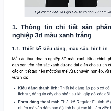
Địa chỉ may áo 3d Gạo House có hơn 12 năm kin
1. Thông tin chi tiết sản p
nghiệp 3d màu xanh trắng
1.1. Thiết kế kiểu dáng, màu sắc, hình in
Mẫu áo thun doanh nghiệp 3D màu xanh trắng chinh ph
đan xen trên nền sắc xanh dương đại diện cho sự tin cậ
các chi tiết tạo nên một tổng thể vừa chuyên nghiệp, v
vươn xa:
Kiểu dáng thanh lịch:
Thiết kế dáng áo polo có cổ 
lịch sự, đáng tin cậy cho nhân sự khi gặp gỡ các đối 
Form dáng thoải mái:
Thiết kế Regular Fit tinh t
nhiên mà vẫn đảm bảo độ linh hoạt cao khi làm việc