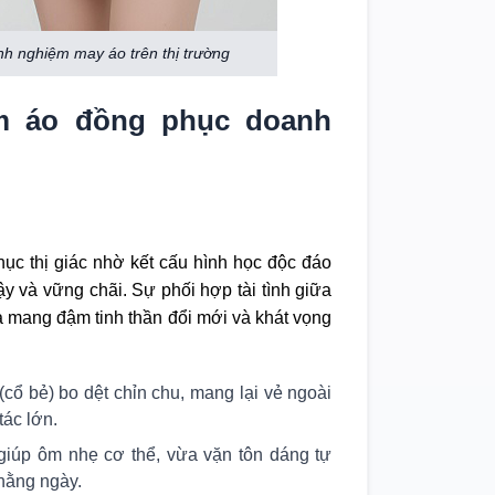
h nghiệm may áo trên thị trường
hẩm áo đồng phục doanh
ục thị giác nhờ kết cấu hình học độc đáo
y và vững chãi. Sự phối hợp tài tình giữa
ừa mang đậm tinh thần đổi mới và khát vọng
(cổ bẻ) bo dệt chỉn chu, mang lại vẻ ngoài
tác lớn.
ế giúp ôm nhẹ cơ thể, vừa vặn tôn dáng tự
 hằng ngày.