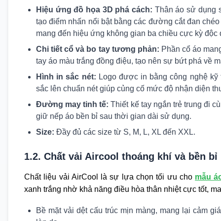
Hiệu ứng đồ họa 3D phá cách:
Thân áo sử dụng s
tạo điểm nhấn nổi bật bằng các đường cắt đan chéo
mang đến hiệu ứng không gian ba chiều cực kỳ độc đ
Chi tiết cổ và bo tay tương phản:
Phần cổ áo mang 
tay áo màu trắng đồng điệu, tạo nên sự bứt phá về m
Hình in sắc nét:
Logo được in bằng công nghệ kỹ th
sắc lên chuẩn nét giúp củng cố mức độ nhận diện th
Đường may tinh tế:
Thiết kế tay ngắn trẻ trung đi 
giữ nếp áo bền bỉ sau thời gian dài sử dụng.
Size:
Đầy đủ các size từ S, M, L, XL đến XXL.
1.2. Chất vải Aircool thoáng khí và bền bỉ
Chất liệu vải AirCool là sự lựa chọn tối ưu cho
mẫu á
xanh trắng nhờ khả năng điều hòa thân nhiệt cực tốt, ma
Bề mặt vải dệt cấu trúc mịn màng, mang lại cảm gi