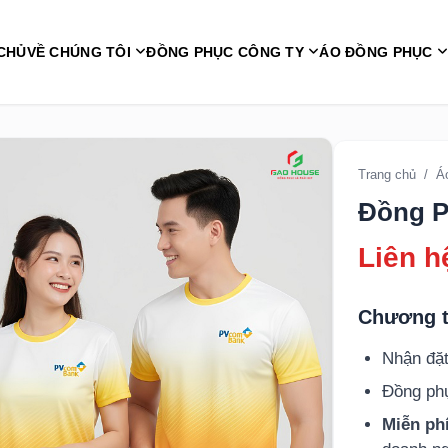
CHỦ
VỀ CHÚNG TÔI
ĐỒNG PHỤC CÔNG TY
ÁO ĐỒNG PHỤC
Trang chủ
/
Á
Đồng 
Liên h
Chương t
Nhận đặt
Đồng p
Miễn phí