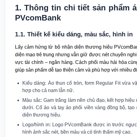
1. Thông tin chi tiết sản phẩm
PVcomBank
1.1. Thiết kế kiểu dáng, màu sắc, hình in
Lấy cảm hứng từ bộ nhận diện thương hiệu PVcomB
diện mạo trẻ trung nhưng vẫn giữ được nét chuyên nghi
vực tài chính – ngân hàng. Cách phối màu hài hòa cùng
giúp sản phẩm dễ tạo thiện cảm và phù hợp với nhiều đ
Kiểu dáng: Áo thun cổ tròn, form Regular Fit vừa v
hợp cho cả nam lẫn nữ.
Màu sắc: Gam trắng làm nền chủ đạo, kết hợp hiệu
dưới. Cổ áo và tay áo phối viền vàng đồng bộ, tạo
diện thương hiệu.
Logo/hình in: Logo PVcomBank được in trước ngực 
hình ảnh sắc nét, bền màu và có tính thẩm mỹ cao.