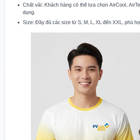
Chất vải: Khách hàng có thể lựa chọn AirCool, Air
dụng.
Size: Đầy đủ các size từ S, M, L, XL đến XXL, phù h