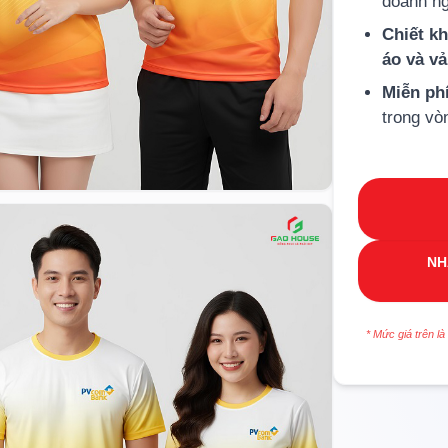
doanh ng
Chiết k
áo và v
Miễn ph
trong vò
NH
* Mức giá trên là