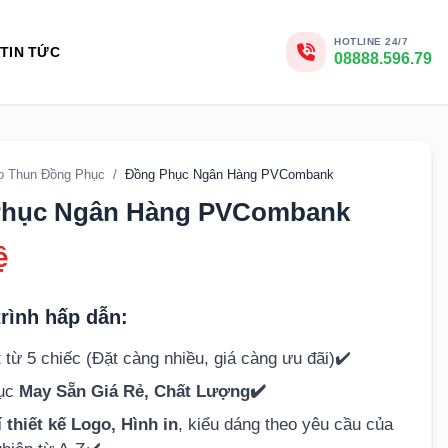
HOTLINE 24/7
TIN TỨC
08888.596.79
o Thun Đồng Phục
/
Đồng Phục Ngân Hàng PVCombank
Phục Ngân Hàng PVCombank
ệ
rình hấp dẫn:
 từ 5 chiếc (Đặt càng nhiều, giá càng ưu đãi)✔️
hục
May Sẵn Giá Rẻ, Chất Lượng✔️
 thiết kế Logo, Hình in
, kiểu dáng theo yêu cầu của