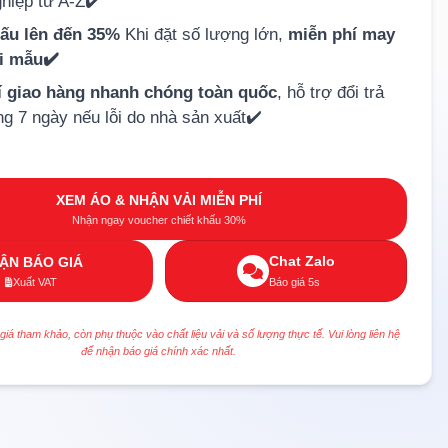
hiệp từ A-Z✔️
hấu lên đến 35%
Khi đặt số lượng lớn,
miễn phí may
ải mẫu✔️
í giao hàng nhanh chóng toàn quốc
, hỗ trợ đổi trả
ng 7 ngày nếu lỗi do nhà sản xuất✔️
XEM ÁO & NHẬN VẢI MIỄN PHÍ
Nhận ngay voucher chiết khấu 30%
Chat Zalo
ẬN BÁO GIÁ
Xuất VAT
Báo giá 5s
 giá tham khảo, còn phụ thuộc vào chất liệu vải và số lượng thực tế. Vui lòng liên hệ
để nhận báo giá chính xác nhất.