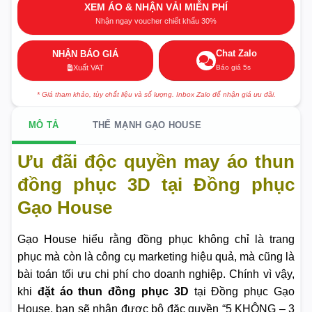
XEM ÁO & NHẬN VẢI MIỄN PHÍ
Nhận ngay voucher chiết khấu 30%
Chat Zalo
NHẬN BÁO GIÁ
Báo giá 5s
Xuất VAT
* Giá tham khảo, tùy chất liệu và số lượng. Inbox Zalo để nhận giá ưu đãi.
MÔ TẢ
THẾ MẠNH GẠO HOUSE
Ưu đãi độc quyền may áo thun
đồng phục 3D tại Đồng phục
Gạo House
Gạo House hiểu rằng đồng phục không chỉ là trang
phục mà còn là công cụ marketing hiệu quả, mà cũng là
bài toán tối ưu chi phí cho doanh nghiệp. Chính vì vậy,
khi
đặt áo thun đồng phục 3D
tại Đồng phục Gạo
House, bạn sẽ nhận được bộ đặc quyền “5 KHÔNG – 3