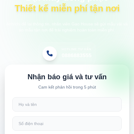
Thiết kế miễn phí tận nơi
Anh/chị để lại thông tin, nhân viên Gạo House sẽ gửi mẫu vải và
áo mẫu tận nơi để trải nghiệm hoàn toàn miễn phí.
HOTLINE TƯ VẤN
0886883555
Nhận báo giá và tư vấn
Cam kết phản hồi trong 5 phút