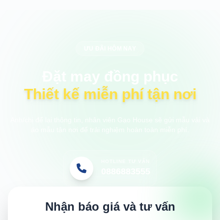
ƯU ĐÃI HÔM NAY
Đặt may đồng phục
Thiết kế miễn phí tận nơi
Anh/chị để lại thông tin, nhân viên Gạo House sẽ gửi mẫu vải và
áo mẫu tận nơi để trải nghiệm hoàn toàn miễn phí.
HOTLINE TƯ VẤN
0886883555
Nhận báo giá và tư vấn