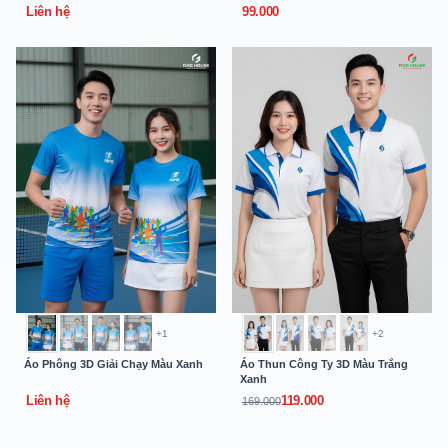
Liên hệ
99.000
+1
+2
Áo Phông 3D Giải Chạy Màu Xanh
Áo Thun Công Ty 3D Màu Trắng
Xanh
Liên hệ
119.000
169.000