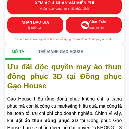
XEM ÁO & NHẬN VẢI MIỄN PHÍ
Nhận ngay voucher chiết khấu 30%
Chat Zalo
NHẬN BÁO GIÁ
Báo giá 5s
Xuất VAT
* Giá tham khảo, tùy chất liệu và số lượng. Inbox Zalo để nhận giá ưu đãi.
MÔ TẢ
THẾ MẠNH GẠO HOUSE
Ưu đãi độc quyền may áo thun
đồng phục 3D tại Đồng phục
Gạo House
Gạo House hiểu rằng đồng phục không chỉ là trang
phục mà còn là công cụ marketing hiệu quả, mà cũng là
bài toán tối ưu chi phí cho doanh nghiệp. Chính vì vậy,
khi
đặt áo thun đồng phục 3D
tại Đồng phục Gạo
House, bạn sẽ nhận được bộ đặc quyền “5 KHÔNG – 3