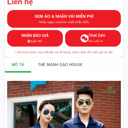
Liên hệ
XEM ÁO & NHẬN VẢI MIỄN PHÍ
Nhận ngay voucher chiết khấu 30%
Chat Zalo
NHẬN BÁO GIÁ
Báo giá 5s
Xuất VAT
* Giá tham khảo, tùy chất liệu và số lượng. Inbox Zalo để nhận giá ưu đãi.
MÔ TẢ
THẾ MẠNH GẠO HOUSE