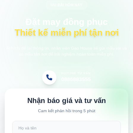
ƯU ĐÃI HÔM NAY
Đặt may đồng phục
Thiết kế miễn phí tận nơi
Anh/chị để lại thông tin, nhân viên Gạo House sẽ gửi mẫu vải và
áo mẫu tận nơi để trải nghiệm hoàn toàn miễn phí.
HOTLINE TƯ VẤN
0886883555
Nhận báo giá và tư vấn
Cam kết phản hồi trong 5 phút