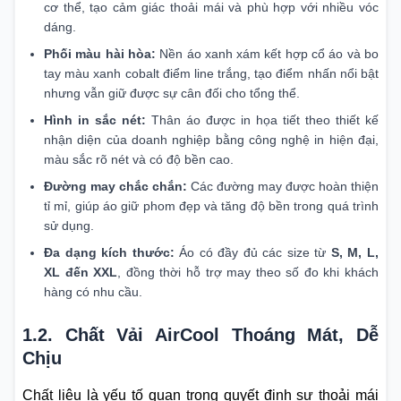
cơ thể, tạo cảm giác thoải mái và phù hợp với nhiều vóc
dáng.
Phối màu hài hòa:
Nền áo xanh xám kết hợp cổ áo và bo
tay màu xanh cobalt điểm line trắng, tạo điểm nhấn nổi bật
nhưng vẫn giữ được sự cân đối cho tổng thể.
Hình in sắc nét:
Thân áo được in họa tiết theo thiết kế
nhận diện của doanh nghiệp bằng công nghệ in hiện đại,
màu sắc rõ nét và có độ bền cao.
Đường may chắc chắn:
Các đường may được hoàn thiện
tỉ mỉ, giúp áo giữ phom đẹp và tăng độ bền trong quá trình
sử dụng.
Đa dạng kích thước:
Áo có đầy đủ các size từ
S, M, L,
XL đến XXL
, đồng thời hỗ trợ may theo số đo khi khách
hàng có nhu cầu.
1.2. Chất Vải AirCool Thoáng Mát, Dễ
Chịu
Chất liệu là yếu tố quan trọng quyết định sự thoải mái