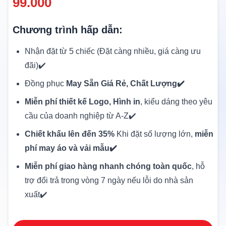
99.000
Chương trình hấp dẫn:
Nhận đặt từ 5 chiếc (Đặt càng nhiều, giá càng ưu
đãi)✔️
Đồng phục
May Sẵn Giá Rẻ, Chất Lượng✔️
Miễn phí thiết kế Logo, Hình in
, kiểu dáng theo yêu
cầu của doanh nghiệp từ A-Z✔️
Chiết khấu lên đến 35%
Khi đặt số lượng lớn,
miễn
phí may áo và vải mẫu✔️
Miễn phí giao hàng nhanh chóng toàn quốc
, hỗ
trợ đổi trả trong vòng 7 ngày nếu lỗi do nhà sản
xuất✔️