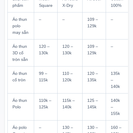
phẩm
Square
X-Dry
100%
Áo thun
–
–
109 –
–
polo
129k
may sẵn
Áo thun
120 –
120 –
109 –
–
3D cổ
130k
130k
129k
tròn sẵn
Áo thun
99 –
110 –
120 –
135k
cổ tròn
115k
120k
135k
–
140k
Áo thun
110k –
115k –
125 –
140k
Polo
125k
140k
145k
–
155k
Áo polo
–
130 –
130 –
160 –