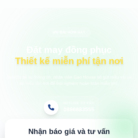
ƯU ĐÃI HÔM NAY
Đặt may đồng phục
Thiết kế miễn phí tận nơi
Anh/chị để lại thông tin, nhân viên Gạo House sẽ gửi mẫu vải và
áo mẫu tận nơi để trải nghiệm hoàn toàn miễn phí.
HOTLINE TƯ VẤN
0886883555
Nhận báo giá và tư vấn