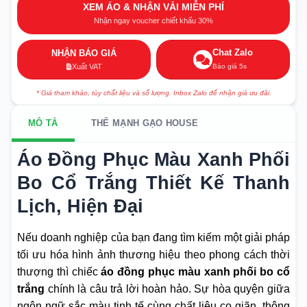
XEM ÁO & NHẬN VẢI MIỄN PHÍ
Nhận ngay voucher chiết khấu 30%
Chat Zalo
NHẬN BÁO GIÁ
Báo giá 5s
Xuất VAT
* Giá tham khảo, tùy chất liệu và số lượng. Inbox Zalo để nhận giá ưu đãi.
MÔ TẢ
THẾ MẠNH GẠO HOUSE
Áo Đồng Phục Màu Xanh Phối
Bo Cổ Trắng Thiết Kế Thanh
Lịch, Hiện Đại
Nếu doanh nghiệp của bạn đang tìm kiếm một giải pháp
tối ưu hóa hình ảnh thương hiệu theo phong cách thời
thượng thì chiếc
áo đồng phục màu xanh phối bo cổ
trắng
chính là câu trả lời hoàn hảo. Sự hòa quyện giữa
ngôn ngữ sắc màu tinh tế cùng chất liệu co giãn, thông