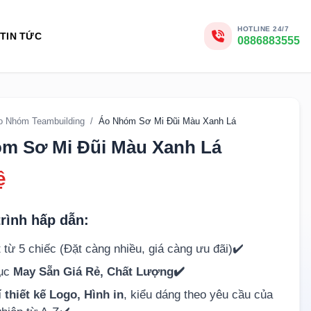
HOTLINE 24/7
TIN TỨC
0886883555
o Nhóm Teambuilding
/
Áo Nhóm Sơ Mi Đũi Màu Xanh Lá
m Sơ Mi Đũi Màu Xanh Lá
ệ
rình hấp dẫn:
 từ 5 chiếc (Đặt càng nhiều, giá càng ưu đãi)✔️
hục
May Sẵn Giá Rẻ, Chất Lượng✔️
 thiết kế Logo, Hình in
, kiểu dáng theo yêu cầu của