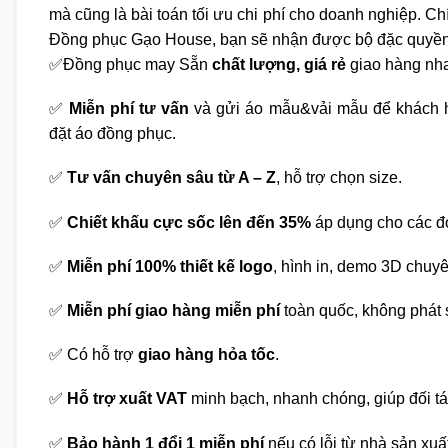
mà cũng là bài toán tối ưu chi phí cho doanh nghiệp. Chí
Đồng phục Gạo House, bạn sẽ nhận được bộ đặc quyền
✅Đồng phục may Sẵn
chất lượng, giá rẻ
giao hàng nha
✅
Miễn phí tư vấn
và gửi áo mẫu&vải mẫu để khách h
đặt áo đồng phục.
✅
Tư vấn chuyên sâu từ A – Z
, hỗ trợ chọn size.
✅
Chiết khấu cực sốc lên đến 35%
áp dụng cho các đ
✅
Miễn phí 100% thiết kế logo
, hình in, demo 3D chuy
✅
Miễn phí giao hàng miễn phí
toàn quốc, không phát s
✅ Có hỗ trợ
giao hàng hỏa tốc
.
✅
Hỗ trợ xuất VAT
minh bạch, nhanh chóng, giúp đối tá
✅
Bảo hành 1 đổi 1 miễn phí
nếu có lỗi từ nhà sản xuấ