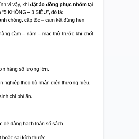
nh vì vậy, khi
đặt áo đồng phục nhóm
tại
 “5 KHÔNG – 3 SIÊU”, đó là:
nh chóng, cấp tốc – cam kết đúng hẹn.
àng cầm – nắm – mặc thử trước khi chốt
ơn hàng số lượng lớn.
ên nghiệp theo bộ nhận diện thương hiệu.
inh chi phí ẩn.
c dễ dàng hạch toán sổ sách.
t hoặc sai kích thước.