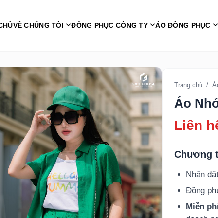
CHỦ
VỀ CHÚNG TÔI
ĐỒNG PHỤC CÔNG TY
ÁO ĐỒNG PHỤC
Trang chủ
/
Á
Áo Nhó
Liên h
Chương t
Nhận đặt
Đồng p
Miễn phí