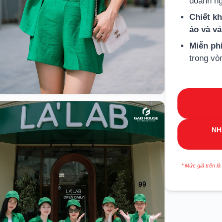
doanh ng
Chiết k
áo và v
Miễn ph
trong vò
NH
* Mức giá trên là