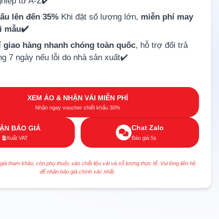
hiệp từ A-Z✔️
hấu lên đến 35%
Khi đặt số lượng lớn,
miễn phí may
ải mẫu✔️
í giao hàng nhanh chóng toàn quốc
, hỗ trợ đổi trả
ng 7 ngày nếu lỗi do nhà sản xuất✔️
XEM ÁO & NHẬN VẢI MIỄN PHÍ
Nhận ngay voucher chiết khấu 30%
Chat Zalo
ẬN BÁO GIÁ
Xuất VAT
Báo giá 5s
 giá tham khảo, còn phụ thuộc vào chất liệu vải và số lượng thực tế. Vui lòng liên hệ
để nhận báo giá chính xác nhất.