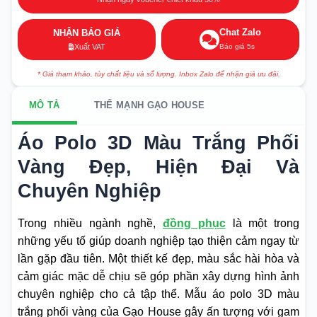
Chat Zalo
NHẬN BÁO GIÁ
Báo giá 5s
Xuất VAT
* Giá tham khảo, tùy chất liệu và số lượng. Inbox Zalo để nhận giá ưu đãi.
MÔ TẢ
THẾ MẠNH GẠO HOUSE
Áo Polo 3D Màu Trắng Phối
Vàng Đẹp, Hiện Đại Và
Chuyên Nghiệp
Trong nhiều ngành nghề,
đồng phục
là một trong
những yếu tố giúp doanh nghiệp tạo thiện cảm ngay từ
lần gặp đầu tiên. Một thiết kế đẹp, màu sắc hài hòa và
cảm giác mặc dễ chịu sẽ góp phần xây dựng hình ảnh
chuyên nghiệp cho cả tập thể. Mẫu áo polo 3D màu
trắng phối vàng của Gạo House gây ấn tượng với gam