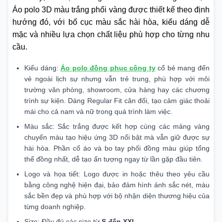
Áo polo 3D màu trắng phối vàng được thiết kế theo định
hướng đó, với bố cục màu sắc hài hòa, kiểu dáng dễ
mặc và nhiều lựa chọn chất liệu phù hợp cho từng nhu
cầu.
Kiểu dáng:
Áo polo đồng phục công ty
cổ bẻ mang đến
vẻ ngoài lịch sự nhưng vẫn trẻ trung, phù hợp với môi
trường văn phòng, showroom, cửa hàng hay các chương
trình sự kiện. Dáng Regular Fit cân đối, tạo cảm giác thoải
mái cho cả nam và nữ trong quá trình làm việc.
Màu sắc: Sắc trắng được kết hợp cùng các mảng vàng
chuyển màu tạo hiệu ứng 3D nổi bật mà vẫn giữ được sự
hài hòa. Phần cổ áo và bo tay phối đồng màu giúp tổng
thể đồng nhất, dễ tạo ấn tượng ngay từ lần gặp đầu tiên.
Logo và họa tiết: Logo được in hoặc thêu theo yêu cầu
bằng công nghệ hiện đại, bảo đảm hình ảnh sắc nét, màu
sắc bền đẹp và phù hợp với bộ nhận diện thương hiệu của
từng doanh nghiệp.
Size: Đầy đủ các size từ
S đến XXL