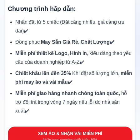
Chương trình hấp dẫn:
Nhận đặt từ 5 chiếc (Đặt càng nhiều, giá càng ưu
đãi)✔️
Đồng phục
May Sẵn Giá Rẻ, Chất Lượng✔️
Miễn phí thiết kế Logo, Hình in
, kiểu dáng theo yêu
cầu của doanh nghiệp từ A-Z✔️
Chiết khấu lên đến 35%
Khi đặt số lượng lớn,
miễn
phí may áo và vải mẫu✔️
Miễn phí giao hàng nhanh chóng toàn quốc
, hỗ
trợ đổi trả trong vòng 7 ngày nếu lỗi do nhà sản
xuất✔️
XEM ÁO & NHẬN VẢI MIỄN PHÍ
Nhận ngay voucher chiết khấu 30%