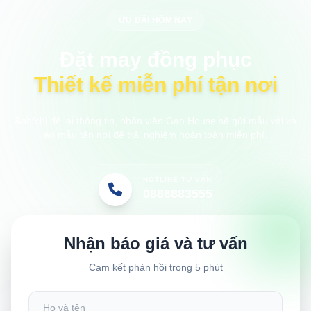
ƯU ĐÃI HÔM NAY
Đặt may đồng phục
Thiết kế miễn phí tận nơi
Anh/chị để lại thông tin, nhân viên Gạo House sẽ gửi mẫu vải và
áo mẫu tận nơi để trải nghiệm hoàn toàn miễn phí.
HOTLINE TƯ VẤN
0886883555
Nhận báo giá và tư vấn
Cam kết phản hồi trong 5 phút