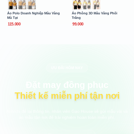
Áo Polo Doanh Nghiệp Màu Vàng
Áo Phông 3D Màu Vàng Phối
Mù Tạt
Trắng
115.000
99.000
ƯU ĐÃI HÔM NAY
Đặt may đồng phục
Thiết kế miễn phí tận nơi
Anh/chị để lại thông tin, nhân viên Gạo House sẽ gửi mẫu vải và
áo mẫu tận nơi để trải nghiệm hoàn toàn miễn phí.