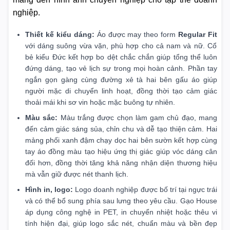
nghiệp.
Thiết kế kiểu dáng:
Áo được may theo form
Regular Fit
với dáng suông vừa vặn, phù hợp cho cả nam và nữ. Cổ
bẻ kiểu Đức kết hợp bo dệt chắc chắn giúp tổng thể luôn
đứng dáng, tạo vẻ lịch sự trong mọi hoàn cảnh. Phần tay
ngắn gọn gàng cùng đường xẻ tà hai bên gấu áo giúp
người mặc di chuyển linh hoạt, đồng thời tạo cảm giác
thoải mái khi sơ vin hoặc mặc buông tự nhiên.
Màu sắc:
Màu trắng được chọn làm gam chủ đạo, mang
đến cảm giác sáng sủa, chỉn chu và dễ tạo thiện cảm. Hai
mảng phối xanh đậm chạy dọc hai bên sườn kết hợp cùng
tay áo đồng màu tạo hiệu ứng thị giác giúp vóc dáng cân
đối hơn, đồng thời tăng khả năng nhận diện thương hiệu
mà vẫn giữ được nét thanh lịch.
Hình in, logo:
Logo doanh nghiệp được bố trí tại ngực trái
và có thể bổ sung phía sau lưng theo yêu cầu. Gạo House
áp dụng công nghệ in PET, in chuyển nhiệt hoặc thêu vi
tính hiện đại, giúp logo sắc nét, chuẩn màu và bền đẹp