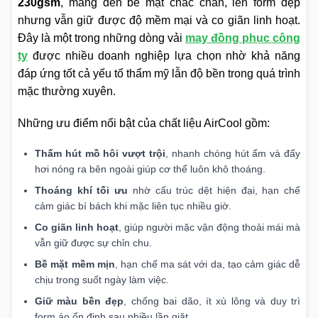
230gsm
, mang đến bề mặt chắc chắn, lên form đẹp
nhưng vẫn giữ được độ mềm mại và co giãn linh hoạt.
Đây là một trong những dòng vải
may đồng phục công
ty
được nhiều doanh nghiệp lựa chọn nhờ khả năng
đáp ứng tốt cả yếu tố thẩm mỹ lẫn độ bền trong quá trình
mặc thường xuyên.
Những ưu điểm nổi bật của chất liệu AirCool gồm:
Thấm hút mồ hôi vượt trội
, nhanh chóng hút ẩm và đẩy
hơi nóng ra bên ngoài giúp cơ thể luôn khô thoáng.
Thoáng khí tối ưu
nhờ cấu trúc dệt hiện đại, hạn chế
cảm giác bí bách khi mặc liên tục nhiều giờ.
Co giãn linh hoạt
, giúp người mặc vận động thoải mái mà
vẫn giữ được sự chỉn chu.
Bề mặt mềm mịn
, hạn chế ma sát với da, tạo cảm giác dễ
chịu trong suốt ngày làm việc.
Giữ màu bền đẹp
, chống bai dão, ít xù lông và duy trì
form áo ổn định sau nhiều lần giặt.