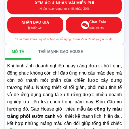
XEM ÁO & NHẬN VẢI MIỄN PHÍ
Nhận ngay voucher chiết khấu 30%
Chat Zalo
NHẬN BÁO GIÁ
Báo giá 5s
Xuất VAT
* Giá tham khảo, tùy chất liệu và số lượng. Inbox Zalo để nhận giá ưu đãi.
MÔ TẢ
THẾ MẠNH GẠO HOUSE
Khi hình ảnh doanh nghiệp ngày càng được chú trọng,
đồng phục không còn chỉ đáp ứng nhu cầu mặc đẹp mà
còn trở thành một phần của chiến lược xây dựng
thương hiệu. Những thiết kế tối giản, phối màu tinh tế
và dễ ứng dụng đang là xu hướng được nhiều doanh
nghiệp ưu tiên lựa chọn trong năm nay. Đón đầu xu
hướng đó, Gạo House giới thiệu mẫu
áo công ty màu
trắng phối sườn xanh
với thiết kế thanh lịch, hiện đại,
kết hợp những mảng màu cân đối giúp tổng thể chiếc