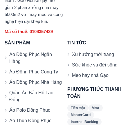
Nam . Gạo House quy mô
gồm 2 phân xưởng nhà máy
5000m2 với máy móc và công
nghệ hiện đại khép kín.
Mã số thuế: 0108357439
SẢN PHẨM
TIN TỨC
Áo Đồng Phục Ngân
Xu hướng thời trang
Hàng
Sức khỏe và đời sống
Áo Đồng Phục Công Ty
Mẹo hay nhà Gạo
Áo Đồng Phục Nhà Hàng
PHƯƠNG THỨC THANH
Quần Áo Bảo Hộ Lao
TOÁN
Động
Tiền mặt
Visa
Áo Polo Đồng Phục
MasterCard
Áo Thun Đồng Phục
Internet Banking