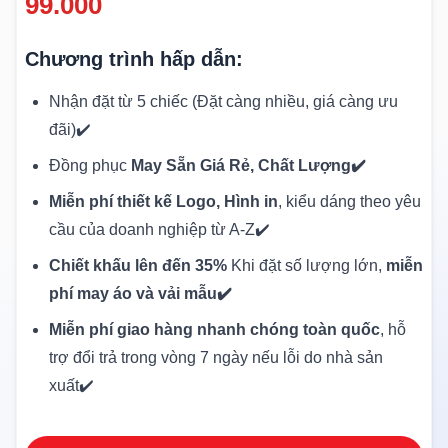
99.000
Chương trình hấp dẫn:
Nhận đặt từ 5 chiếc (Đặt càng nhiều, giá càng ưu
đãi)✔️
Đồng phục
May Sẵn Giá Rẻ, Chất Lượng✔️
Miễn phí thiết kế Logo, Hình in
, kiểu dáng theo yêu
cầu của doanh nghiệp từ A-Z✔️
Chiết khấu lên đến 35%
Khi đặt số lượng lớn,
miễn
phí may áo và vải mẫu✔️
Miễn phí giao hàng nhanh chóng toàn quốc
, hỗ
trợ đổi trả trong vòng 7 ngày nếu lỗi do nhà sản
xuất✔️