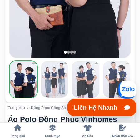
Liên Hệ Nhanh
Trang chủ
/
Đồng Phục Công Sở
/
Áo Polo Đồng Phục Vinhomes Màu Xa
Áo Polo Đồng Phục Vinhomes
Màu Xanh
Trang chủ
Danh mục
Áo Sẵn
Nhận Báo Giá