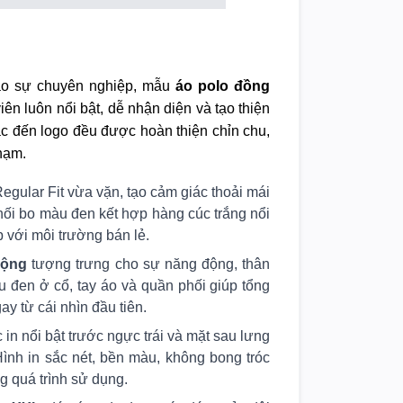
bảo sự chuyên nghiệp, mẫu
áo polo đồng
ên luôn nổi bật, dễ nhận diện và tạo thiện
ắc đến logo đều được hoàn thiện chỉn chu,
hạm.
egular Fit vừa vặn, tạo cảm giác thoải mái
 phối bo màu đen kết hợp hàng cúc trắng nổi
 với môi trường bán lẻ.
Động
tượng trưng cho sự năng động, thân
 đen ở cổ, tay áo và quần phối giúp tổng
y từ cái nhìn đầu tiên.
n nổi bật trước ngực trái và mặt sau lưng
ình in sắc nét, bền màu, không bong tróc
ng quá trình sử dụng.