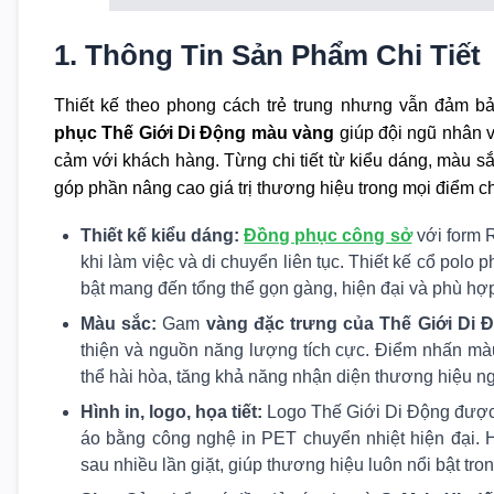
1. Thông Tin Sản Phẩm Chi Tiết
Thiết kế theo phong cách trẻ trung nhưng vẫn đảm 
phục Thế Giới Di Động màu vàng
giúp đội ngũ nhân vi
cảm với khách hàng. Từng chi tiết từ kiểu dáng, màu s
góp phần nâng cao giá trị thương hiệu trong mọi điểm c
Thiết kế kiểu dáng:
Đồng phục công sở
với form R
khi làm việc và di chuyển liên tục. Thiết kế cổ polo
bật mang đến tổng thể gọn gàng, hiện đại và phù hợp
Màu sắc:
Gam
vàng đặc trưng của Thế Giới Di 
thiện và nguồn năng lượng tích cực. Điểm nhấn màu
thể hài hòa, tăng khả năng nhận diện thương hiệu nga
Hình in, logo, họa tiết:
Logo Thế Giới Di Động được i
áo bằng công nghệ in PET chuyển nhiệt hiện đại. H
sau nhiều lần giặt, giúp thương hiệu luôn nổi bật tro