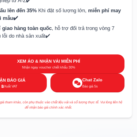
hiệp từ A-Z✔️
hấu lên đến 35%
Khi đặt số lượng lớn,
miễn phí may
ải mẫu✔️
í giao hàng toàn quốc
, hỗ trợ đổi trả trong vòng 7
 lỗi do nhà sản xuất✔️
XEM ÁO & NHẬN VẢI MIỄN PHÍ
Nhận ngay voucher chiết khấu 30%
Chat Zalo
ẬN BÁO GIÁ
Xuất VAT
Báo giá 5s
 giá tham khảo, còn phụ thuộc vào chất liệu vải và số lượng thực tế. Vui lòng liên hệ
để nhận báo giá chính xác nhất.