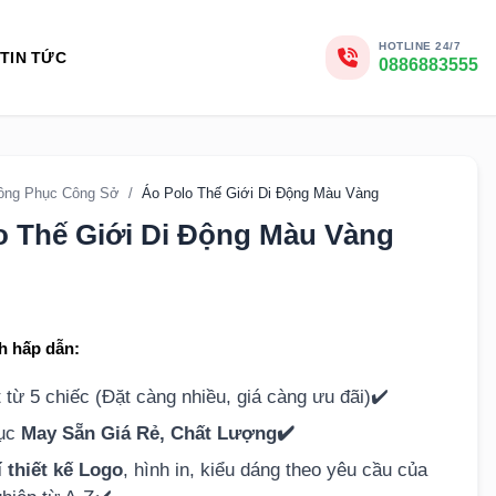
HOTLINE 24/7
TIN TỨC
0886883555
ồng Phục Công Sở
/
Áo Polo Thế Giới Di Động Màu Vàng
o Thế Giới Di Động Màu Vàng
h hấp dẫn:
t từ
5
chiếc (Đặt càng nhiều, giá càng ưu đãi)✔️
hục
May Sẵn Giá Rẻ, Chất Lượng✔️
 thiết kế Logo
, hình in, kiểu dáng theo yêu cầu của