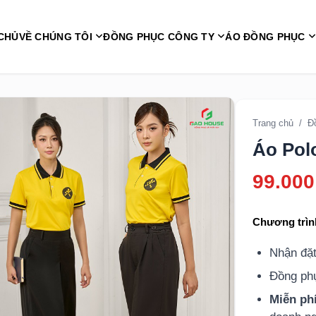
CHỦ
VỀ CHÚNG TÔI
ĐỒNG PHỤC CÔNG TY
ÁO ĐỒNG PHỤC
Trang chủ
/
Đ
Áo Pol
99.000
Chương trìn
Nhận đặ
Đồng p
Miễn phí