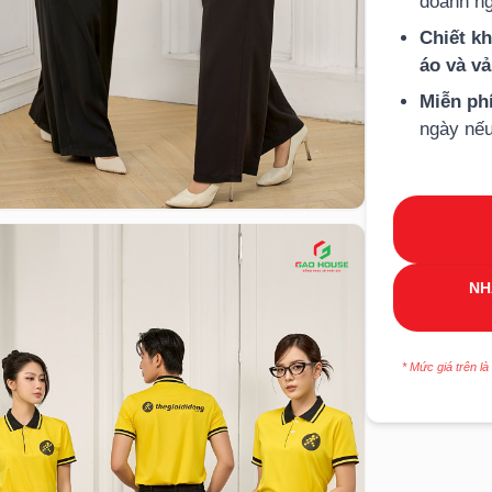
doanh ng
Chiết k
áo và v
Miễn ph
ngày nếu
NH
* Mức giá trên là