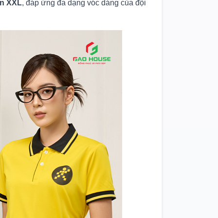
ến XXL
, đáp ứng đa dạng vóc dáng của đội