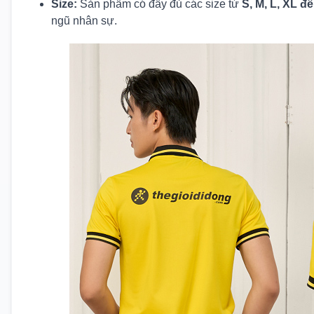
Size:
Sản phẩm có đầy đủ các size từ
S, M, L, XL đ
ngũ nhân sự.