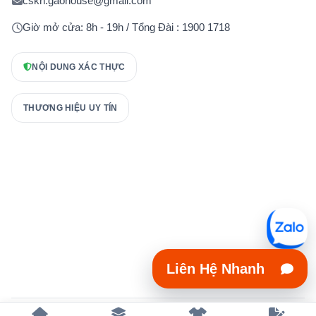
cskh.gaohouse@gmail.com
Giờ mở cửa: 8h - 19h / Tổng Đài : 1900 1718
NỘI DUNG XÁC THỰC
THƯƠNG HIỆU UY TÍN
Liên Hệ Nhanh