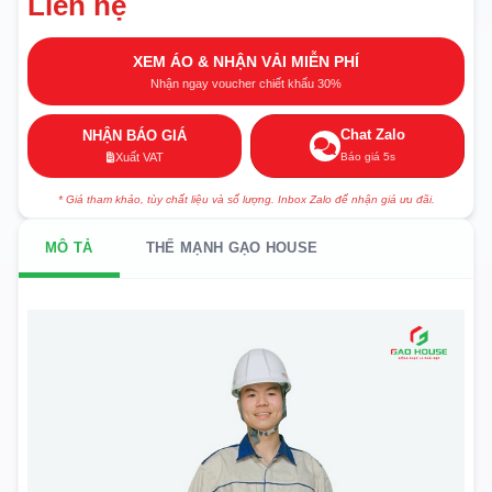
Liên hệ
XEM ÁO & NHẬN VẢI MIỄN PHÍ
Nhận ngay voucher chiết khấu 30%
Chat Zalo
NHẬN BÁO GIÁ
Báo giá 5s
Xuất VAT
* Giá tham khảo, tùy chất liệu và số lượng. Inbox Zalo để nhận giá ưu đãi.
MÔ TẢ
THẾ MẠNH GẠO HOUSE