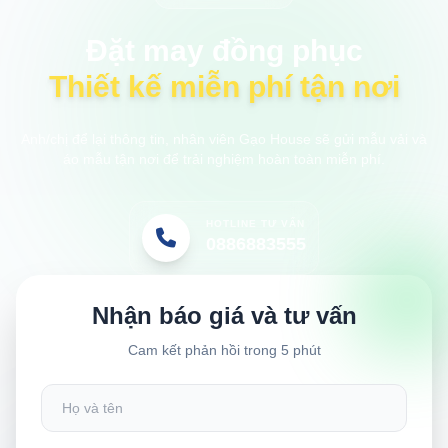
Đặt may đồng phục
Thiết kế miễn phí tận nơi
Anh/chị để lại thông tin, nhân viên Gạo House sẽ gửi mẫu vải và
áo mẫu tận nơi để trải nghiệm hoàn toàn miễn phí.
HOTLINE TƯ VẤN
0886883555
Nhận báo giá và tư vấn
Cam kết phản hồi trong 5 phút