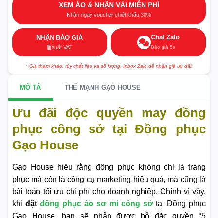
XEM ÁO & NHẬN VẢI MIỄN PHÍ
Nhận ngay voucher chiết khấu 30%
Chat Zalo
NHẬN BÁO GIÁ
Báo giá 5s
Xuất VAT
* Giá tham khảo, tùy chất liệu và số lượng. Inbox Zalo để nhận giá ưu đãi.
MÔ TẢ
THẾ MẠNH GẠO HOUSE
Ưu đãi độc quyền may đồng
phục công sở tại Đồng phục
Gạo House
Gạo House hiểu rằng đồng phục không chỉ là trang
phục mà còn là công cụ marketing hiệu quả, mà cũng là
bài toán tối ưu chi phí cho doanh nghiệp. Chính vì vậy,
khi
đặt
đồng phục áo sơ mi công sở
tại Đồng phục
Gạo House, bạn sẽ nhận được bộ đặc quyền “5