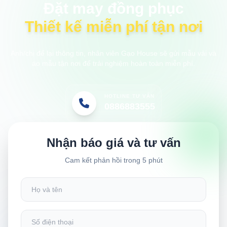
Đặt may đồng phục
Thiết kế miễn phí tận nơi
Anh/chị để lại thông tin, nhân viên Gạo House sẽ gửi mẫu vải và
áo mẫu tận nơi để trải nghiệm hoàn toàn miễn phí.
HOTLINE TƯ VẤN
0886883555
Nhận báo giá và tư vấn
Cam kết phản hồi trong 5 phút