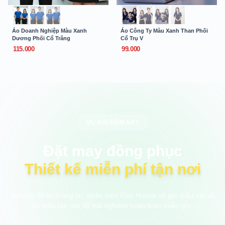
Áo Doanh Nghiệp Màu Xanh
Áo Công Ty Màu Xanh Than Phối
Dương Phối Cổ Trắng
Cổ Trụ V
115.000
99.000
ƯU ĐÃI HÔM NAY
Đặt may đồng phục
Thiết kế miễn phí tận nơi
Anh/chị để lại thông tin, nhân viên Gạo House sẽ gửi mẫu vải và
áo mẫu tận nơi để trải nghiệm hoàn toàn miễn phí.