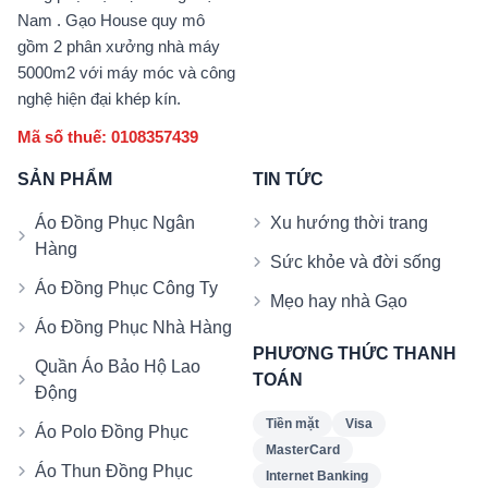
Nam . Gạo House quy mô
gồm 2 phân xưởng nhà máy
5000m2 với máy móc và công
nghệ hiện đại khép kín.
Mã số thuế: 0108357439
SẢN PHẨM
TIN TỨC
Áo Đồng Phục Ngân
Xu hướng thời trang
Hàng
Sức khỏe và đời sống
Áo Đồng Phục Công Ty
Mẹo hay nhà Gạo
Áo Đồng Phục Nhà Hàng
PHƯƠNG THỨC THANH
Quần Áo Bảo Hộ Lao
TOÁN
Động
Tiền mặt
Visa
Áo Polo Đồng Phục
MasterCard
Áo Thun Đồng Phục
Internet Banking