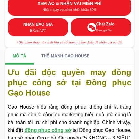
XEM ÁO & NHẬN VẢI MIỄN PHÍ
Nhận ngay voucher chiết khấu 30%
Chat Zalo
NHẬN BÁO GIÁ
Báo giá 5s
Xuất VAT
* Giá tham khảo, tùy chất liệu và số lượng. Inbox Zalo để nhận giá ưu đãi.
MÔ TẢ
THẾ MẠNH GẠO HOUSE
Ưu đãi độc quyền may đồng
phục công sở tại Đồng phục
Gạo House
Gạo House hiểu rằng đồng phục không chỉ là trang
phục mà còn là công cụ marketing hiệu quả, mà cũng là
bài toán tối ưu chi phí cho doanh nghiệp. Chính vì vậy,
khi
đặt
đồng phục công sở
tại Đồng phục Gạo House,
bạn sẽ nhận được bộ đặc quyền “5 KHÔNG – 3 SIÊU”,