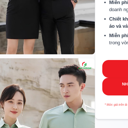
Miễn phí
doanh ng
Chiết k
áo và v
Miễn ph
trong vò
NH
* Mức giá trên là