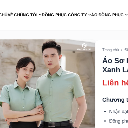
CHỦ
VỀ CHÚNG TÔI
ĐỒNG PHỤC CÔNG TY
ÁO ĐỒNG PHỤC
Trang chủ
/
Đ
Áo Sơ 
Xanh L
Liên h
Chương t
Nhận đặt
Đồng p