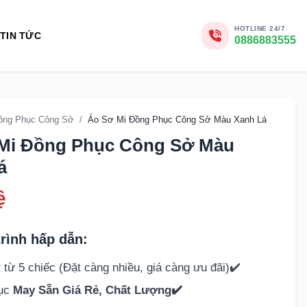
HOTLINE 24/7
TIN TỨC
0886883555
ồng Phục Công Sở
/
Áo Sơ Mi Đồng Phục Công Sở Màu Xanh Lá
Mi Đồng Phục Công Sở Màu
á
ệ
rình hấp dẫn:
 từ 5 chiếc (Đặt càng nhiều, giá càng ưu đãi)✔️
hục
May Sẵn Giá Rẻ, Chất Lượng✔️