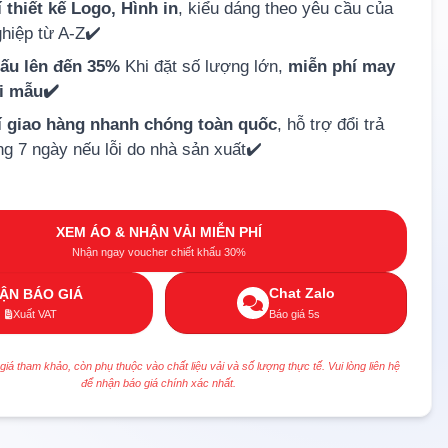
 thiết kế Logo, Hình in
, kiểu dáng theo yêu cầu của
hiệp từ A-Z✔️
hấu lên đến 35%
Khi đặt số lượng lớn,
miễn phí may
ải mẫu✔️
í giao hàng nhanh chóng toàn quốc
, hỗ trợ đổi trả
ng 7 ngày nếu lỗi do nhà sản xuất✔️
XEM ÁO & NHẬN VẢI MIỄN PHÍ
Nhận ngay voucher chiết khấu 30%
Chat Zalo
ẬN BÁO GIÁ
Xuất VAT
Báo giá 5s
 giá tham khảo, còn phụ thuộc vào chất liệu vải và số lượng thực tế. Vui lòng liên hệ
để nhận báo giá chính xác nhất.