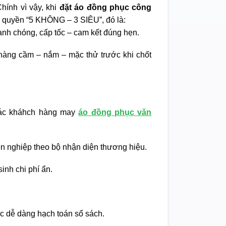
hính vì vậy, khi
đặt áo đồng phục công
 quyền “5 KHÔNG – 3 SIÊU”, đó là:
nh chóng, cấp tốc – cam kết đúng hẹn.
àng cầm – nắm – mặc thử trước khi chốt
ác kháhch hàng may
áo đồng phục văn
ên nghiệp theo bộ nhận diện thương hiệu.
inh chi phí ẩn.
c dễ dàng hạch toán sổ sách.