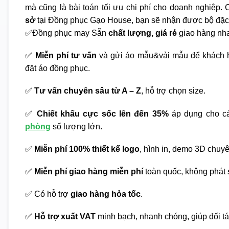
mà cũng là bài toán tối ưu chi phí cho doanh nghiệp. C
sở
tại Đồng phục Gạo House, bạn sẽ nhận được bộ đặc
✅Đồng phục may Sẵn
chất lượng, giá rẻ
giao hàng nha
✅
Miễn phí tư vấn
và gửi áo mẫu&vải mẫu để khách h
đặt áo đồng phục.
✅
Tư vấn chuyên sâu từ A – Z
, hỗ trợ chọn size.
✅
Chiết khấu cực sốc lên đến 35%
áp dụng cho c
phòng
số lượng lớn.
✅
Miễn phí 100% thiết kế logo
, hình in, demo 3D chuy
✅
Miễn phí giao hàng miễn phí
toàn quốc, không phát s
✅ Có hỗ trợ
giao hàng hỏa tốc
.
✅
Hỗ trợ xuất VAT
minh bạch, nhanh chóng, giúp đối tá