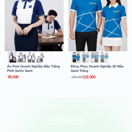
Áo Polo Doanh Nghiệp Màu Trắng
Đồng Phục Doanh Nghiệp 3D Màu
Phối Sườn Xanh
Xanh Trắng
99.000
119.000
169.000
ƯU ĐÃI HÔM NAY