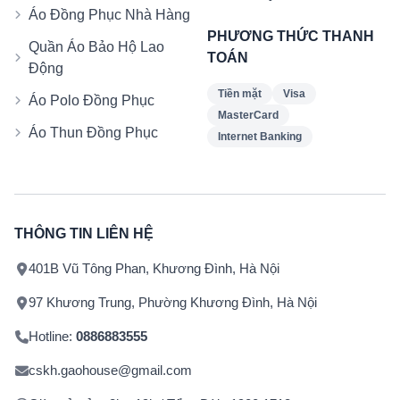
Áo Đồng Phục Nhà Hàng
PHƯƠNG THỨC THANH
Quần Áo Bảo Hộ Lao
TOÁN
Động
Tiền mặt
Visa
Áo Polo Đồng Phục
MasterCard
Áo Thun Đồng Phục
Internet Banking
THÔNG TIN LIÊN HỆ
401B Vũ Tông Phan, Khương Đình, Hà Nội
97 Khương Trung, Phường Khương Đình, Hà Nội
Hotline:
0886883555
cskh.gaohouse@gmail.com