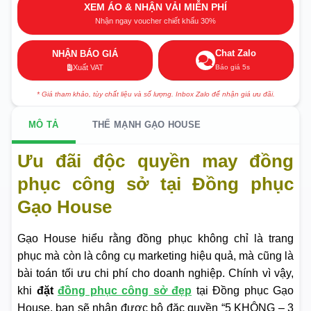
XEM ÁO & NHẬN VẢI MIỄN PHÍ
Nhận ngay voucher chiết khấu 30%
Chat Zalo
NHẬN BÁO GIÁ
Báo giá 5s
Xuất VAT
* Giá tham khảo, tùy chất liệu và số lượng. Inbox Zalo để nhận giá ưu đãi.
MÔ TẢ
THẾ MẠNH GẠO HOUSE
Ưu đãi độc quyền may đồng
phục công sở tại Đồng phục
Gạo House
Gạo House hiểu rằng đồng phục không chỉ là trang
phục mà còn là công cụ marketing hiệu quả, mà cũng là
bài toán tối ưu chi phí cho doanh nghiệp. Chính vì vậy,
khi
đặt
đồng phục công sở đẹp
tại Đồng phục Gạo
House, bạn sẽ nhận được bộ đặc quyền “5 KHÔNG – 3