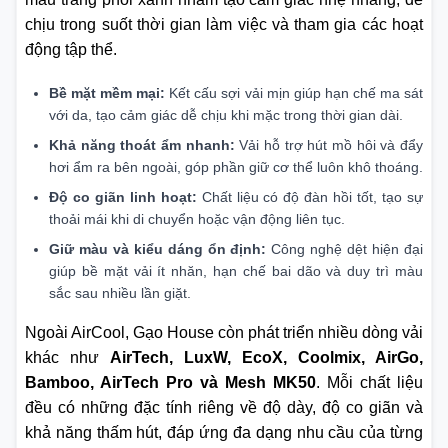
chịu trong suốt thời gian làm việc và tham gia các hoạt
động tập thể.
Bề mặt mềm mại:
Kết cấu sợi vải mịn giúp hạn chế ma sát
với da, tạo cảm giác dễ chịu khi mặc trong thời gian dài.
Khả năng thoát ẩm nhanh:
Vải hỗ trợ hút mồ hôi và đẩy
hơi ẩm ra bên ngoài, góp phần giữ cơ thể luôn khô thoáng.
Độ co giãn linh hoạt:
Chất liệu có độ đàn hồi tốt, tạo sự
thoải mái khi di chuyển hoặc vận động liên tục.
Giữ màu và kiểu dáng ổn định:
Công nghệ dệt hiện đại
giúp bề mặt vải ít nhăn, hạn chế bai dão và duy trì màu
sắc sau nhiều lần giặt.
Ngoài AirCool, Gạo House còn phát triển nhiều dòng vải
khác như
AirTech, LuxW, EcoX, Coolmix, AirGo,
Bamboo, AirTech Pro và Mesh MK50
. Mỗi chất liệu
đều có những đặc tính riêng về độ dày, độ co giãn và
khả năng thấm hút, đáp ứng đa dạng nhu cầu của từng