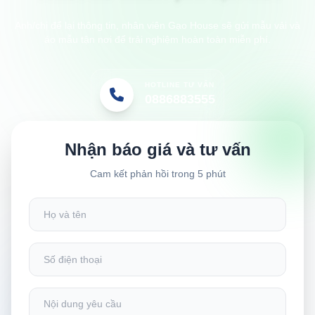
Anh/chị để lại thông tin, nhân viên Gạo House sẽ gửi mẫu vải và
áo mẫu tận nơi để trải nghiệm hoàn toàn miễn phí.
HOTLINE TƯ VẤN
0886883555
Nhận báo giá và tư vấn
Cam kết phản hồi trong 5 phút