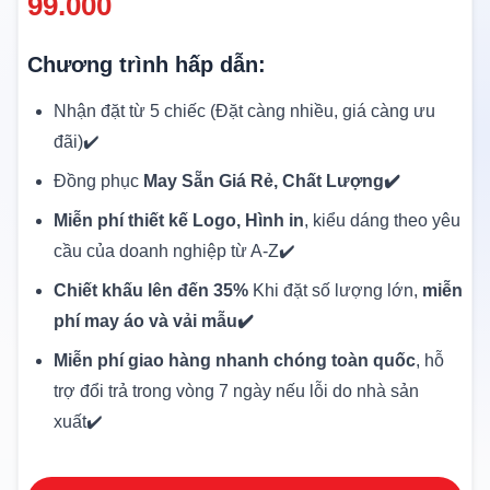
99.000
Chương trình hấp dẫn:
Nhận đặt từ 5 chiếc (Đặt càng nhiều, giá càng ưu
đãi)✔️
Đồng phục
May Sẵn Giá Rẻ, Chất Lượng✔️
Miễn phí thiết kế Logo, Hình in
, kiểu dáng theo yêu
cầu của doanh nghiệp từ A-Z✔️
Chiết khấu lên đến 35%
Khi đặt số lượng lớn,
miễn
phí may áo và vải mẫu✔️
Miễn phí giao hàng nhanh chóng toàn quốc
, hỗ
trợ đổi trả trong vòng 7 ngày nếu lỗi do nhà sản
xuất✔️