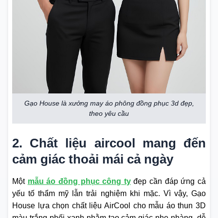
Gạo House là xưởng may áo phông đồng phục 3d đẹp,
theo yêu cầu
2. Chất liệu aircool mang đến
cảm giác thoải mái cả ngày
Một
mẫu áo đồng phục công ty
đẹp cần đáp ứng cả
yếu tố thẩm mỹ lẫn trải nghiệm khi mặc. Vì vậy, Gạo
House lựa chọn chất liệu AirCool cho mẫu áo thun 3D
màu trắng phối xanh nhằm tạo cảm giác nhẹ nhàng, dễ