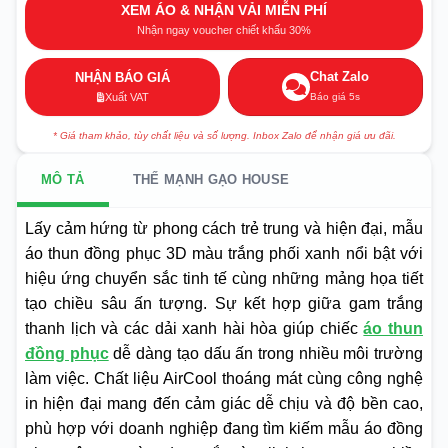
XEM ÁO & NHẬN VẢI MIỄN PHÍ
Nhận ngay voucher chiết khấu 30%
Chat Zalo
NHẬN BÁO GIÁ
Báo giá 5s
Xuất VAT
* Giá tham khảo, tùy chất liệu và số lượng. Inbox Zalo để nhận giá ưu đãi.
MÔ TẢ
THẾ MẠNH GẠO HOUSE
Lấy cảm hứng từ phong cách trẻ trung và hiện đại, mẫu
áo thun đồng phục 3D màu trắng phối xanh nổi bật với
hiệu ứng chuyển sắc tinh tế cùng những mảng họa tiết
tạo chiều sâu ấn tượng. Sự kết hợp giữa gam trắng
thanh lịch và các dải xanh hài hòa giúp chiếc
áo thun
đồng phục
dễ dàng tạo dấu ấn trong nhiều môi trường
làm việc. Chất liệu AirCool thoáng mát cùng công nghệ
in hiện đại mang đến cảm giác dễ chịu và độ bền cao,
phù hợp với doanh nghiệp đang tìm kiếm mẫu áo đồng