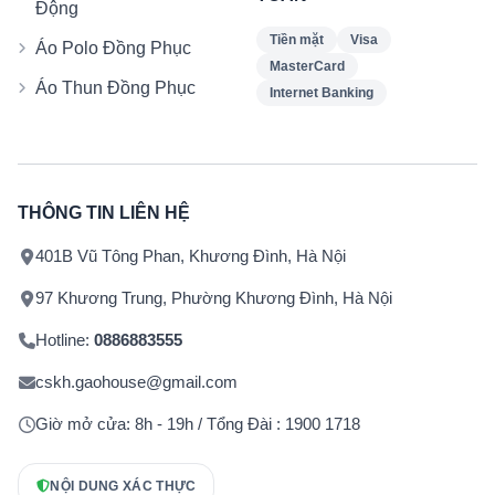
Động
Tiền mặt
Visa
Áo Polo Đồng Phục
MasterCard
Áo Thun Đồng Phục
Internet Banking
THÔNG TIN LIÊN HỆ
401B Vũ Tông Phan, Khương Đình, Hà Nội
97 Khương Trung, Phường Khương Đình, Hà Nội
Hotline:
0886883555
cskh.gaohouse@gmail.com
Giờ mở cửa: 8h - 19h / Tổng Đài : 1900 1718
NỘI DUNG XÁC THỰC