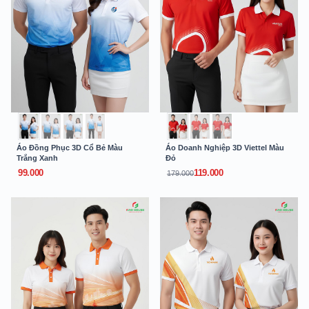
Áo Đồng Phục 3D Cổ Bẻ Màu
Áo Doanh Nghiệp 3D Viettel Màu
Trắng Xanh
Đỏ
99.000
119.000
179.000