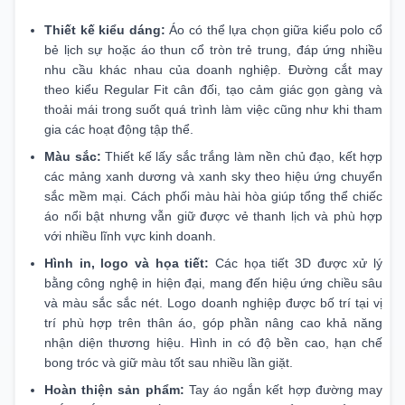
Thiết kế kiểu dáng:
Áo có thể lựa chọn giữa kiểu polo cổ
bẻ lịch sự hoặc áo thun cổ tròn trẻ trung, đáp ứng nhiều
nhu cầu khác nhau của doanh nghiệp. Đường cắt may
theo kiểu Regular Fit cân đối, tạo cảm giác gọn gàng và
thoải mái trong suốt quá trình làm việc cũng như khi tham
gia các hoạt động tập thể.
Màu sắc:
Thiết kế lấy sắc trắng làm nền chủ đạo, kết hợp
các mảng xanh dương và xanh sky theo hiệu ứng chuyển
sắc mềm mại. Cách phối màu hài hòa giúp tổng thể chiếc
áo nổi bật nhưng vẫn giữ được vẻ thanh lịch và phù hợp
với nhiều lĩnh vực kinh doanh.
Hình in, logo và họa tiết:
Các họa tiết 3D được xử lý
bằng công nghệ in hiện đại, mang đến hiệu ứng chiều sâu
và màu sắc sắc nét. Logo doanh nghiệp được bố trí tại vị
trí phù hợp trên thân áo, góp phần nâng cao khả năng
nhận diện thương hiệu. Hình in có độ bền cao, hạn chế
bong tróc và giữ màu tốt sau nhiều lần giặt.
Hoàn thiện sản phẩm:
Tay áo ngắn kết hợp đường may