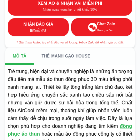
XEM ÁO & NHẬN VẢI MIỄN PHÍ
Nhận ngay voucher chiết khấu 30%
Chat Zalo
NHẬN BÁO GIÁ
Báo giá 5s
Xuất VAT
* Giá tham khảo, tùy chất liệu và số lượng. Inbox Zalo để nhận giá ưu đãi.
MÔ TẢ
THẾ MẠNH GẠO HOUSE
Trẻ trung, hiện đại và chuyên nghiệp là những ấn tượng
đầu tiên mà mẫu áo thun đồng phục 3D màu trắng phối
xanh mang lại. Thiết kế lấy tông trắng làm chủ đạo, kết
hợp hiệu ứng chuyển sắc xanh tạo chiều sâu nổi bật
nhưng vẫn giữ được sự hài hòa trong tổng thể. Chất
liệu AirCool mềm mại, thoáng khí giúp nhân viên luôn
cảm thấy dễ chịu trong suốt ngày làm việc. Đây là lựa
chọn phù hợp cho doanh nghiệp đang tìm kiếm
đồng
phục áo thun
hoặc mẫu áo đồng phục công ty có thiết