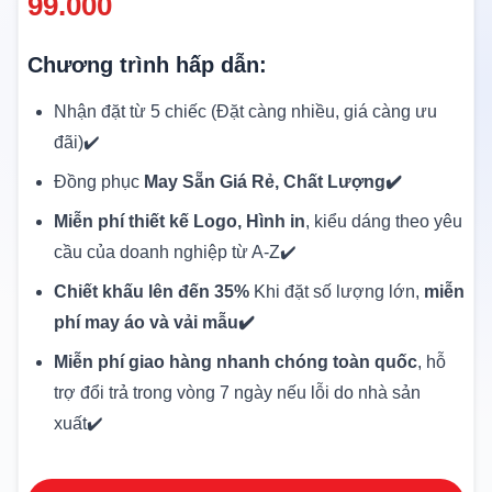
99.000
Chương trình hấp dẫn:
Nhận đặt từ 5 chiếc (Đặt càng nhiều, giá càng ưu
đãi)✔️
Đồng phục
May Sẵn Giá Rẻ, Chất Lượng✔️
Miễn phí thiết kế Logo, Hình in
, kiểu dáng theo yêu
cầu của doanh nghiệp từ A-Z✔️
Chiết khấu lên đến 35%
Khi đặt số lượng lớn,
miễn
phí may áo và vải mẫu✔️
Miễn phí giao hàng nhanh chóng toàn quốc
, hỗ
trợ đổi trả trong vòng 7 ngày nếu lỗi do nhà sản
xuất✔️