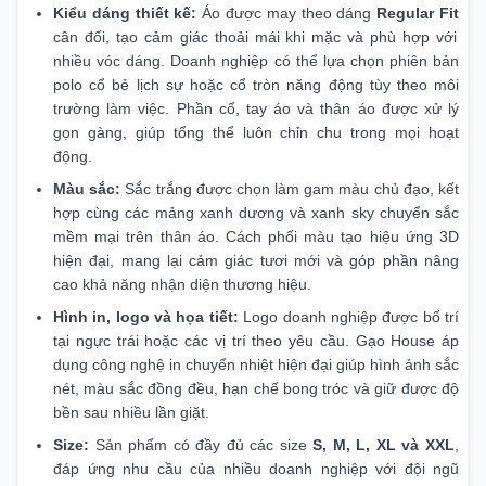
Kiểu dáng thiết kế:
Áo được may theo dáng
Regular Fit
cân đối, tạo cảm giác thoải mái khi mặc và phù hợp với
nhiều vóc dáng. Doanh nghiệp có thể lựa chọn phiên bản
polo cổ bẻ lịch sự hoặc cổ tròn năng động tùy theo môi
trường làm việc. Phần cổ, tay áo và thân áo được xử lý
gọn gàng, giúp tổng thể luôn chỉn chu trong mọi hoạt
động.
Màu sắc:
Sắc trắng được chọn làm gam màu chủ đạo, kết
hợp cùng các mảng xanh dương và xanh sky chuyển sắc
mềm mại trên thân áo. Cách phối màu tạo hiệu ứng 3D
hiện đại, mang lại cảm giác tươi mới và góp phần nâng
cao khả năng nhận diện thương hiệu.
Hình in, logo và họa tiết:
Logo doanh nghiệp được bố trí
tại ngực trái hoặc các vị trí theo yêu cầu. Gạo House áp
dụng công nghệ in chuyển nhiệt hiện đại giúp hình ảnh sắc
nét, màu sắc đồng đều, hạn chế bong tróc và giữ được độ
bền sau nhiều lần giặt.
Size:
Sản phẩm có đầy đủ các size
S, M, L, XL và XXL
,
đáp ứng nhu cầu của nhiều doanh nghiệp với đội ngũ