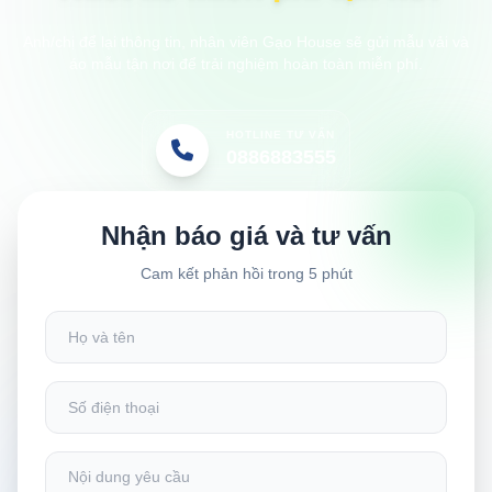
Anh/chị để lại thông tin, nhân viên Gạo House sẽ gửi mẫu vải và
áo mẫu tận nơi để trải nghiệm hoàn toàn miễn phí.
HOTLINE TƯ VẤN
0886883555
Nhận báo giá và tư vấn
Cam kết phản hồi trong 5 phút