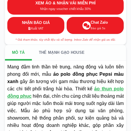
XEM ÁO & NHẬN VẢI MIỄN PHÍ
Nhận ngay voucher chiết khấu 30%
Chat Zalo
NHẬN BÁO GIÁ
Báo giá 5s
Xuất VAT
* Giá tham khảo, tùy chất liệu và số lượng. Inbox Zalo để nhận giá ưu đãi.
MÔ TẢ
THẾ MẠNH GẠO HOUSE
Mang đậm tinh thần trẻ trung, năng động và luôn tiên
phong đổi mới, mẫu
áo polo đồng phục Pepsi màu
xanh
gây ấn tượng với gam màu thương hiệu kết hợp
các chi tiết phối trắng hài hòa. Thiết kế
áo thun polo
đồng phục
hiện đại, chỉn chu cùng chất liệu thoáng mát
giúp người mặc luôn thoải mái trong suốt ngày dài làm
việc. Mẫu áo phù hợp sử dụng tại văn phòng,
showroom, hệ thống phân phối, sự kiện quảng bá và
nhiều hoạt động doanh nghiệp khác, góp phần xây