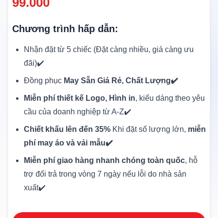
99.000
Chương trình hấp dẫn:
Nhận đặt từ 5 chiếc (Đặt càng nhiều, giá càng ưu
đãi)✔️
Đồng phục
May Sẵn Giá Rẻ, Chất Lượng✔️
Miễn phí thiết kế Logo, Hình in
, kiểu dáng theo yêu
cầu của doanh nghiệp từ A-Z✔️
Chiết khấu lên đến 35%
Khi đặt số lượng lớn,
miễn
phí may áo và vải mẫu✔️
Miễn phí giao hàng nhanh chóng toàn quốc
, hỗ
trợ đổi trả trong vòng 7 ngày nếu lỗi do nhà sản
xuất✔️