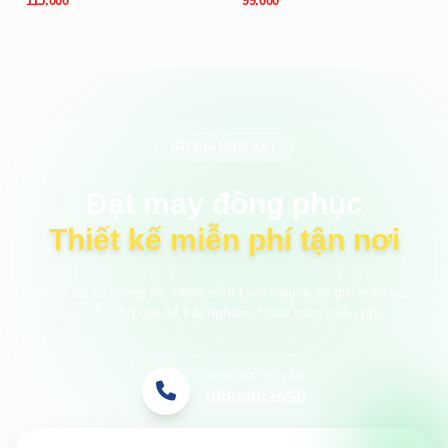
115.000
99.000
ƯU ĐÃI HÔM NAY
Đặt may đồng phục
Thiết kế miễn phí tận nơi
Anh/chị để lại thông tin, nhân viên Gạo House sẽ gửi mẫu vải và
áo mẫu tận nơi để trải nghiệm hoàn toàn miễn phí.
HOTLINE TƯ VẤN
0886883555