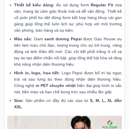
Thiết kế kiểu dáng:
Áo sử dụng form
Regular Fit
vừa
vặn, mang lại cảm giác thoải mái và dễ vận động. Thiết kế
cổ polo phối bo dệt đứng form kết hợp hàng khuy cài gọn
gàng giúp tổng thể luôn lịch sự, phù hợp với môi trường
văn phòng, bán hàng và sự kiện.
Màu sắc:
Gam
xanh dương Pepsi
được Gạo House ưu
tiên làm màu chủ đạo, tượng trưng cho sự trẻ trung, năng
động và tinh thần đổi mới. Các chi tiết phối trắng ở cổ và
tay áo tạo điểm nhấn nổi bật, giúp tổng thể hài hòa và tăng
khả năng nhận diện thương hiệu.
Hình in, logo, họa tiết:
Logo Pepsi được bố trí tại ngực
trái và sau lưng áo theo đúng nhận diện thương hiệu.
Công nghệ
in PET chuyển nhiệt
hiện đại giúp hình in sắc
nét, bền màu và hạn chế bong tróc sau nhiều lần giặt.
Size:
Sản phẩm có đầy đủ các size từ
S, M, L, XL đến
XXL
.