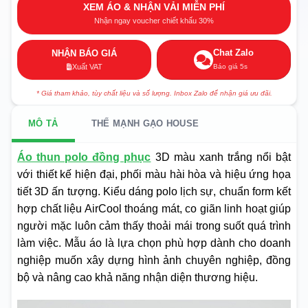
XEM ÁO & NHẬN VẢI MIỄN PHÍ
Nhận ngay voucher chiết khấu 30%
Chat Zalo
NHẬN BÁO GIÁ
Báo giá 5s
Xuất VAT
* Giá tham khảo, tùy chất liệu và số lượng. Inbox Zalo để nhận giá ưu đãi.
MÔ TẢ
THẾ MẠNH GẠO HOUSE
Áo thun polo đồng phục
3D màu xanh trắng nổi bật
với thiết kế hiện đại, phối màu hài hòa và hiệu ứng họa
tiết 3D ấn tượng. Kiểu dáng polo lịch sự, chuẩn form kết
hợp chất liệu AirCool thoáng mát, co giãn linh hoạt giúp
người mặc luôn cảm thấy thoải mái trong suốt quá trình
làm việc. Mẫu áo là lựa chọn phù hợp dành cho doanh
nghiệp muốn xây dựng hình ảnh chuyên nghiệp, đồng
bộ và nâng cao khả năng nhận diện thương hiệu.