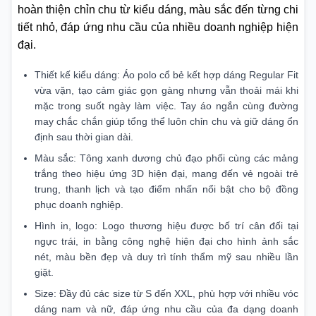
hoàn thiện chỉn chu từ kiểu dáng, màu sắc đến từng chi
tiết nhỏ, đáp ứng nhu cầu của nhiều doanh nghiệp hiện
đại.
Thiết kế kiểu dáng: Áo polo cổ bẻ kết hợp dáng Regular Fit
vừa vặn, tạo cảm giác gọn gàng nhưng vẫn thoải mái khi
mặc trong suốt ngày làm việc. Tay áo ngắn cùng đường
may chắc chắn giúp tổng thể luôn chỉn chu và giữ dáng ổn
định sau thời gian dài.
Màu sắc: Tông xanh dương chủ đạo phối cùng các mảng
trắng theo hiệu ứng 3D hiện đại, mang đến vẻ ngoài trẻ
trung, thanh lịch và tạo điểm nhấn nổi bật cho bộ đồng
phục doanh nghiệp.
Hình in, logo: Logo thương hiệu được bố trí cân đối tại
ngực trái, in bằng công nghệ hiện đại cho hình ảnh sắc
nét, màu bền đẹp và duy trì tính thẩm mỹ sau nhiều lần
giặt.
Size: Đầy đủ các size từ S đến XXL, phù hợp với nhiều vóc
dáng nam và nữ, đáp ứng nhu cầu của đa dạng doanh