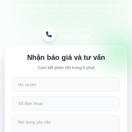
Anh/chị để lại thông tin, nhân viên Gạo House sẽ gửi mẫu vải và
áo mẫu tận nơi để trải nghiệm hoàn toàn miễn phí.
HOTLINE TƯ VẤN
0886883555
Nhận báo giá và tư vấn
Cam kết phản hồi trong 5 phút