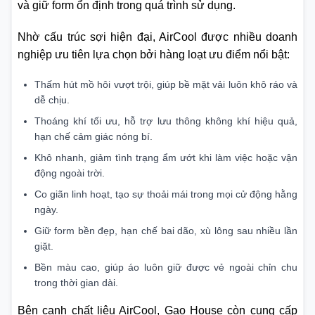
và giữ form ổn định trong quá trình sử dụng.
Nhờ cấu trúc sợi hiện đại, AirCool được nhiều doanh
nghiệp ưu tiên lựa chọn bởi hàng loạt ưu điểm nổi bật:
Thấm hút mồ hôi vượt trội, giúp bề mặt vải luôn khô ráo và
dễ chịu.
Thoáng khí tối ưu, hỗ trợ lưu thông không khí hiệu quả,
hạn chế cảm giác nóng bí.
Khô nhanh, giảm tình trạng ẩm ướt khi làm việc hoặc vận
động ngoài trời.
Co giãn linh hoạt, tạo sự thoải mái trong mọi cử động hằng
ngày.
Giữ form bền đẹp, hạn chế bai dão, xù lông sau nhiều lần
giặt.
Bền màu cao, giúp áo luôn giữ được vẻ ngoài chỉn chu
trong thời gian dài.
Bên cạnh chất liệu AirCool, Gạo House còn cung cấp