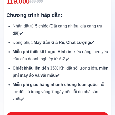
119.000
169.000
Chương trình hấp dẫn:
Nhận đặt từ 5 chiếc (Đặt càng nhiều, giá càng ưu
đãi)✔️
Đồng phục
May Sẵn Giá Rẻ, Chất Lượng✔️
Miễn phí thiết kế Logo, Hình in
, kiểu dáng theo yêu
cầu của doanh nghiệp từ A-Z✔️
Chiết khấu lên đến 35%
Khi đặt số lượng lớn,
miễn
phí may áo và vải mẫu✔️
Miễn phí giao hàng nhanh chóng toàn quốc
, hỗ
trợ đổi trả trong vòng 7 ngày nếu lỗi do nhà sản
xuất✔️