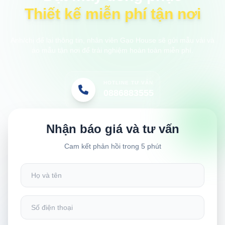
Thiết kế miễn phí tận nơi
Anh/chị để lại thông tin, nhân viên Gạo House sẽ gửi mẫu vải và
áo mẫu tận nơi để trải nghiệm hoàn toàn miễn phí.
HOTLINE TƯ VẤN
0886883555
Nhận báo giá và tư vấn
Cam kết phản hồi trong 5 phút