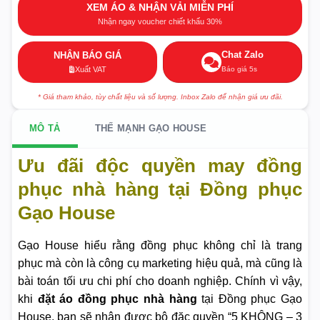
XEM ÁO & NHẬN VẢI MIỄN PHÍ
Nhận ngay voucher chiết khấu 30%
Chat Zalo
NHẬN BÁO GIÁ
Báo giá 5s
Xuất VAT
* Giá tham khảo, tùy chất liệu và số lượng. Inbox Zalo để nhận giá ưu đãi.
MÔ TẢ
THẾ MẠNH GẠO HOUSE
Ưu đãi độc quyền may đồng
phục nhà hàng tại Đồng phục
Gạo House
Gạo House hiểu rằng đồng phục không chỉ là trang
phục mà còn là công cụ marketing hiệu quả, mà cũng là
bài toán tối ưu chi phí cho doanh nghiệp. Chính vì vậy,
khi
đặt áo đồng phục nhà hàng
tại Đồng phục Gạo
House, bạn sẽ nhận được bộ đặc quyền “5 KHÔNG – 3