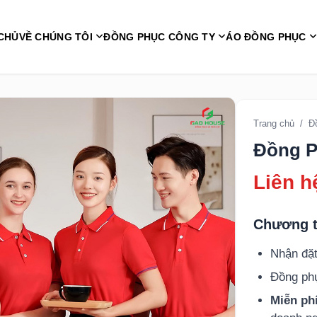
CHỦ
VỀ CHÚNG TÔI
ĐỒNG PHỤC CÔNG TY
ÁO ĐỒNG PHỤC
Trang chủ
/
Đ
Đồng P
Liên h
Chương t
Nhận đặt
Đồng p
Miễn phí