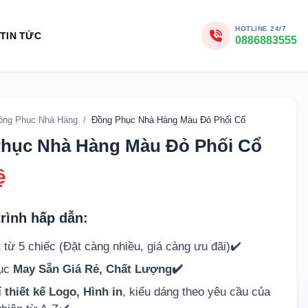
HOTLINE 24/7
TIN TỨC
0886883555
ồng Phục Nhà Hàng
/
Đồng Phục Nhà Hàng Màu Đỏ Phối Cổ
hục Nhà Hàng Màu Đỏ Phối Cổ
ệ
rình hấp dẫn:
 từ 5 chiếc (Đặt càng nhiều, giá càng ưu đãi)✔️
hục
May Sẵn Giá Rẻ, Chất Lượng✔️
 thiết kế Logo, Hình in
, kiểu dáng theo yêu cầu của