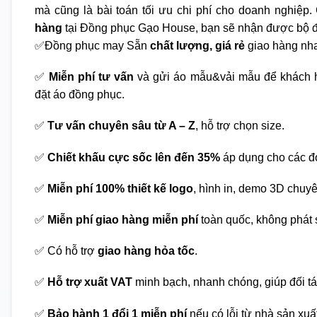
mà cũng là bài toán tối ưu chi phí cho doanh nghiệp. 
hàng
tại Đồng phục Gạo House, bạn sẽ nhận được bộ đ
✅Đồng phục may Sẵn
chất lượng, giá rẻ
giao hàng nha
✅
Miễn phí tư vấn
và gửi áo mẫu&vải mẫu để khách h
đặt áo đồng phục.
✅
Tư vấn chuyên sâu từ A – Z
, hỗ trợ chọn size.
✅
Chiết khấu cực sốc lên đến 35%
áp dụng cho các đ
✅
Miễn phí 100% thiết kế logo
, hình in, demo 3D chuy
✅
Miễn phí giao hàng miễn phí
toàn quốc, không phát s
✅ Có hỗ trợ
giao hàng hỏa tốc
.
✅
Hỗ trợ xuất VAT
minh bạch, nhanh chóng, giúp đối tá
✅
Bảo hành 1 đổi 1 miễn phí
nếu có lỗi từ nhà sản xuấ