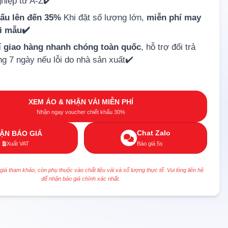
hiệp từ A-Z✔️
hấu lên đến 35%
Khi đặt số lượng lớn,
miễn phí may
ải mẫu✔️
í giao hàng nhanh chóng toàn quốc
, hỗ trợ đổi trả
ng 7 ngày nếu lỗi do nhà sản xuất✔️
XEM ÁO & NHẬN VẢI MIỄN PHÍ
Nhận ngay voucher chiết khấu 30%
Chat Zalo
ẬN BÁO GIÁ
Xuất VAT
Báo giá 5s
 giá tham khảo, còn phụ thuộc vào chất liệu vải và số lượng thực tế. Vui lòng liên hệ
để nhận báo giá chính xác nhất.