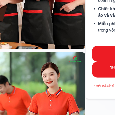
doanh ng
Chiết k
áo và v
Miễn ph
trong vò
NH
* Mức giá trên là