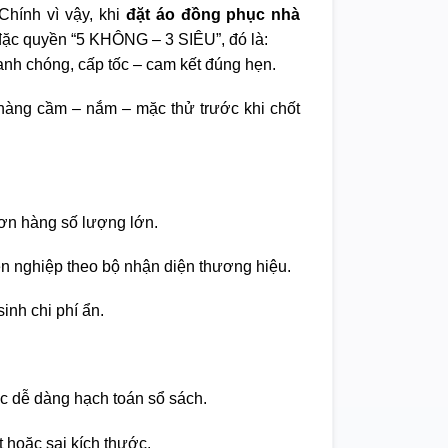
Chính vì vậy, khi
đặt áo đồng phục nhà
ặc quyền “5 KHÔNG – 3 SIÊU”, đó là:
nh chóng, cấp tốc – cam kết đúng hẹn.
àng cầm – nắm – mặc thử trước khi chốt
ơn hàng số lượng lớn.
ên nghiệp theo bộ nhận diện thương hiệu.
inh chi phí ẩn.
c dễ dàng hạch toán sổ sách.
t hoặc sai kích thước.