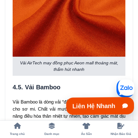
Vải AirTech may đồng phục Aeon mall thoáng mát,
thấm hút nhanh
4.5. Vải Bamboo
Vải Bamboo là dòng vải “đắt xắt ra miếng” chuyên dùng
Liên Hệ Nhanh
cho sơ mi. Chất vải mướt mịn và mềm mại, có khả
năng điều hòa thân nhiệt tự nhiên, tạo cảm giác mát dịu
khi mặc. Sợi vải chứa Bamboo Kun giúp kháng khuẩn,
khử mùi tốt và hỗ trợ chống tia UV. Khả năng thấm hút
Trang chủ
Danh mục
Áo Sẵn
Nhận Báo Giá
cao gấp 3 – 4 lần cotton, bề mặt bóng mờ sang trọng và