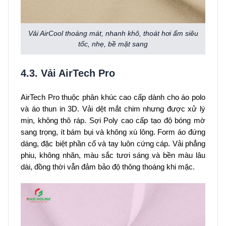
Vải AirCool thoáng mát, nhanh khô, thoát hơi ẩm siêu
tốc, nhẹ, bề mặt sang
4.3. Vải AirTech Pro
AirTech Pro thuộc phân khúc cao cấp dành cho áo polo
và áo thun in 3D. Vải dệt mắt chim nhưng được xử lý
mịn, không thô ráp. Sợi Poly cao cấp tạo độ bóng mờ
sang trọng, ít bám bụi và không xù lông. Form áo đứng
dáng, đặc biệt phần cổ và tay luôn cứng cáp. Vải phẳng
phiu, không nhăn, màu sắc tươi sáng và bền màu lâu
dài, đồng thời vẫn đảm bảo độ thông thoáng khi mặc.