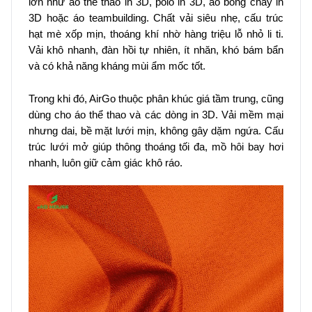
lớn như áo thể thao in 3D, polo in 3D, áo bóng chày in
3D hoặc áo teambuilding. Chất vải siêu nhẹ, cấu trúc
hạt mè xốp mịn, thoáng khí nhờ hàng triệu lỗ nhỏ li ti.
Vải khô nhanh, đàn hồi tự nhiên, ít nhăn, khó bám bẩn
và có khả năng kháng mùi ẩm mốc tốt.
Trong khi đó, AirGo thuộc phân khúc giá tầm trung, cũng
dùng cho áo thể thao và các dòng in 3D. Vải mềm mại
nhưng dai, bề mặt lưới mịn, không gây dặm ngứa. Cấu
trúc lưới mở giúp thông thoáng tối đa, mồ hôi bay hơi
nhanh, luôn giữ cảm giác khô ráo.