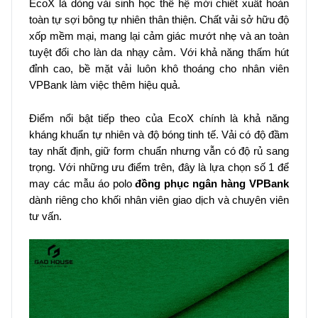
EcoX là dòng vải sinh học thế hệ mới chiết xuất hoàn
toàn tự sợi bông tự nhiên thân thiện. Chất vải sở hữu độ
xốp mềm mại, mang lại cảm giác mướt nhẹ và an toàn
tuyệt đối cho làn da nhạy cảm. Với khả năng thấm hút
đỉnh cao, bề mặt vải luôn khô thoáng cho nhân viên
VPBank làm việc thêm hiệu quả.
Điểm nổi bật tiếp theo của EcoX chính là khả năng
kháng khuẩn tự nhiên và độ bóng tinh tế. Vải có độ đầm
tay nhất định, giữ form chuẩn nhưng vẫn có độ rủ sang
trọng. Với những ưu điểm trên, đây là lựa chọn số 1 để
may các mẫu áo polo
đồng phục ngân hàng VPBank
dành riêng cho khối nhân viên giao dịch và chuyên viên
tư vấn.