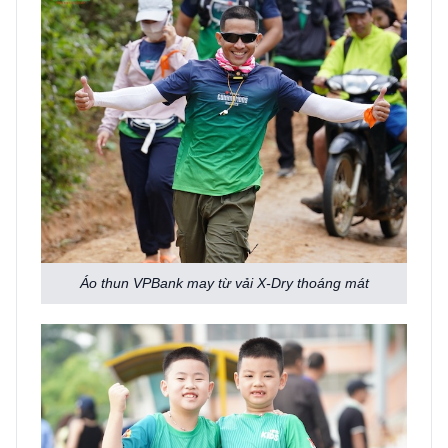
Áo thun VPBank may từ vải X-Dry thoáng mát