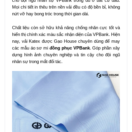
cho đội ngũ nhân sự VPBank trong dù ở bất cứ đâu.
Mọi chi tiết in thêu trên nền vải đều có độ bền bỉ, không
nứt vỡ hay bong tróc trong thời gian dài.
Chất liệu còn sở hữu khả năng chống nhăn cực tốt và
hiển thị chính xác màu sắc nhận diện của VPBank. Hiện
nay, vải Katex được Gạo House chuyên dùng để may
các mẫu áo sơ mi
đồng phục VPBank
. Góp phần xây
dựng hình ảnh chuyên nghiệp và tin cậy cho đội ngũ
nhân sự trong mắt đối tác.