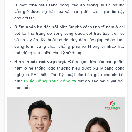
là một tone màu sang trọng, tạo ấn tượng uy tín nhưng
vẫn giữ được sự hài hòa và mang đến cảm giác tin cậy
cho đối tác.
Điểm nhấn bo dệt nổi bật:
Sự phá cách tinh tế nằm ở chi
tiết kẻ line trắng đỏ song song được dệt trực tiếp trên cổ
và bo tay áo. Kỹ thuật bo dệt dày dặn này giúp cổ áo luôn
đứng form vững chãi, phẳng phiu và không bị nhão hay
mất dáng sau nhiều chu kỳ sử dụng.
Hình in sắc nét vượt trội:
Điểm cộng lớn của sản phẩm
nằm ở hệ thống logo thương hiệu được xử lý bằng công
nghệ in PET hiện đại. Kỹ thuật tiên tiến giúp các chi tiết
hình
in áo đồng phục công ty
đạt độ sắc nét tuyệt đối,
màu sắc.