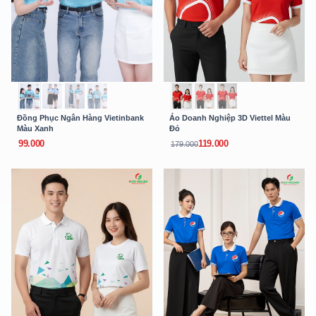
Đồng Phục Ngân Hàng Vietinbank
Áo Doanh Nghiệp 3D Viettel Màu
Màu Xanh
Đỏ
99.000
119.000
179.000