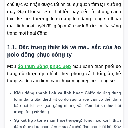
chủ lực và nhận được rất nhiều sự quan tâm tại Xưởng
may Gạo House. Sức hút lớn này đến từ phong cách
thiết kế thời thượng, form dáng tôn dáng cùng sự thoải
mái, linh hoạt tuyệt đối giúp nhân sự luôn tự tin tỏa sáng
trong mọi hoạt động.
1.1. Đặc trưng thiết kế và màu sắc của áo
polo đồng phục công ty
Mẫu
áo thun đồng phục đẹp
màu xanh than phối bo
trắng đỏ được định hình theo phong cách tối giản, trẻ
trung và đề cao diện mạo chuyên nghiệp nơi công sở.
Kiểu dáng thanh lịch và linh hoạt:
Chiếc áo ứng dụng
form dáng Standard Fit có độ suông vừa vặn cơ thể, đảm
bảo nét lịch sự, gọn gàng nhưng vẫn đem lại sự thư thái
trong từng cử động.
Sự kết hợp tone màu thời thượng:
Tone màu xanh than
đậm được lựa chọn làm màu sắc chủ đạo cho thiết kế. Đây