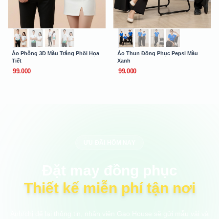
Áo Phông 3D Màu Trắng Phối Họa
Áo Thun Đồng Phục Pepsi Màu
Tiết
Xanh
99.000
99.000
ƯU ĐÃI HÔM NAY
Đặt may đồng phục
Thiết kế miễn phí tận nơi
Anh/chị để lại thông tin, nhân viên Gạo House sẽ gửi mẫu vải và