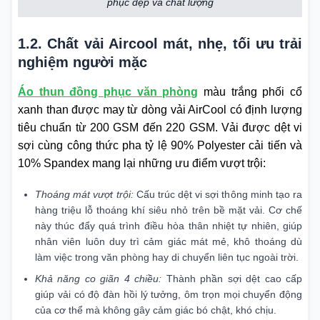
phục đẹp và chất lượng
1.2. Chất vải Aircool mát, nhẹ, tối ưu trải
nghiệm người mặc
Áo thun đồng phục văn phòng
màu trắng phối cổ
xanh than được may từ dòng vải AirCool có định lượng
tiêu chuẩn từ 200 GSM đến 220 GSM. Vải được dệt vi
sợi cùng công thức pha tỷ lệ 90% Polyester cải tiến và
10% Spandex mang lại những ưu điểm vượt trội:
Thoáng mát vượt trội:
Cấu trúc dệt vi sợi thông minh tạo ra
hàng triệu lỗ thoáng khí siêu nhỏ trên bề mặt vải. Cơ chế
này thúc đẩy quá trình điều hòa thân nhiệt tự nhiên, giúp
nhân viên luôn duy trì cảm giác mát mẻ, khô thoáng dù
làm việc trong văn phòng hay di chuyển liên tục ngoài trời.
Khả năng co giãn 4 chiều:
Thành phần sợi dệt cao cấp
giúp vải có độ đàn hồi lý tưởng, ôm trọn mọi chuyển động
của cơ thể mà không gây cảm giác bó chật, khó chịu.