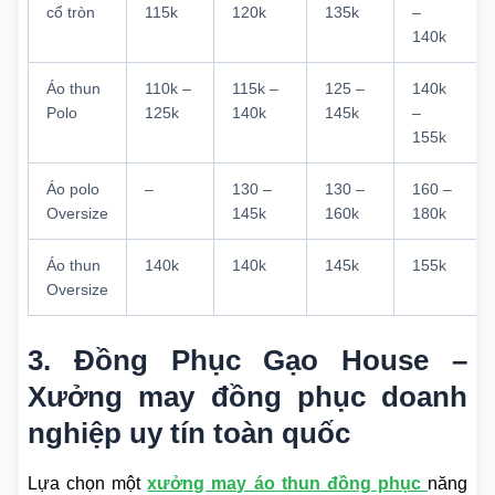
cổ tròn
115k
120k
135k
–
140k
Áo thun
110k –
115k –
125 –
140k
Polo
125k
140k
145k
–
155k
Áo polo
–
130 –
130 –
160 –
Oversize
145k
160k
180k
Áo thun
140k
140k
145k
155k
Oversize
3. Đồng Phục Gạo House –
Xưởng may đồng phục doanh
nghiệp uy tín toàn quốc
Lựa chọn một
xưởng may áo thun đồng phục
năng