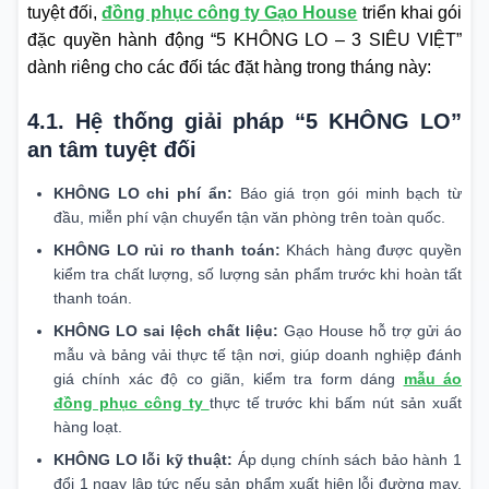
tuyệt đối,
đồng phục công ty Gạo House
triển khai gói
đặc quyền hành động “5 KHÔNG LO – 3 SIÊU VIỆT”
dành riêng cho các đối tác đặt hàng trong tháng này:
4.1. Hệ thống giải pháp “5 KHÔNG LO”
an tâm tuyệt đối
KHÔNG LO chi phí ẩn:
Báo giá trọn gói minh bạch từ
đầu, miễn phí vận chuyển tận văn phòng trên toàn quốc.
KHÔNG LO rủi ro thanh toán:
Khách hàng được quyền
kiểm tra chất lượng, số lượng sản phẩm trước khi hoàn tất
thanh toán.
KHÔNG LO sai lệch chất liệu:
Gạo House hỗ trợ gửi áo
mẫu và bảng vải thực tế tận nơi, giúp doanh nghiệp đánh
giá chính xác độ co giãn, kiểm tra form dáng
mẫu áo
đồng phục công ty
thực tế trước khi bấm nút sản xuất
hàng loạt.
KHÔNG LO lỗi kỹ thuật:
Áp dụng chính sách bảo hành 1
đổi 1 ngay lập tức nếu sản phẩm xuất hiện lỗi đường may,