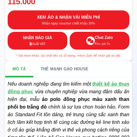
115.000
XEM ÁO & NHẬN VẢI MIỄN PHÍ
Nhận ngay voucher chiết khấu 30%
Chat Zalo
NHẬN BÁO GIÁ
Báo giá 5s
Xuất VAT
* Giá tham khảo, tùy chất liệu và số lượng. Inbox Zalo để nhận giá ưu đãi.
MÔ TẢ
THẾ MẠNH GẠO HOUSE
Nếu doanh nghiệp đang tìm kiếm một
thiết kế áo thun
đồng phục
vừa chuyên nghiệp vừa mang đậm dấu ấn
hiện đại, mẫu
áo polo đồng phục màu xanh than
phối bo trắng đỏ
chính là sự lựa chọn hoàn hảo. Form
áo Standard Fit tôn dáng, trẻ trung cùng sắc xanh than
lịch lãm kết hợp tinh tế cùng các đường kẻ line tinh xảo
ở cổ áo giúp khẳng định vị thế và phong cách riêng của