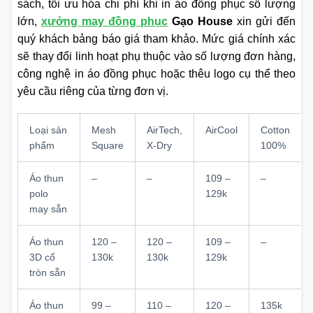
sách, tối ưu hóa chi phí khi in áo đồng phục số lượng
lớn,
xưởng may đồng phục
Gạo House
xin gửi đến
quý khách bảng báo giá tham khảo. Mức giá chính xác
sẽ thay đổi linh hoạt phụ thuộc vào số lượng đơn hàng,
công nghệ in áo đồng phục hoặc thêu logo cụ thể theo
yêu cầu riêng của từng đơn vị.
Loại sản
Mesh
AirTech,
AirCool
Cotton
phẩm
Square
X-Dry
100%
Áo thun
–
–
109 –
–
polo
129k
may sẵn
Áo thun
120 –
120 –
109 –
–
3D cổ
130k
130k
129k
tròn sẵn
Áo thun
99 –
110 –
120 –
135k