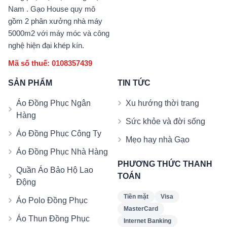
Nam . Gạo House quy mô
gồm 2 phân xưởng nhà máy
5000m2 với máy móc và công
nghệ hiện đại khép kín.
Mã số thuế: 0108357439
SẢN PHẨM
TIN TỨC
Áo Đồng Phục Ngân
Xu hướng thời trang
Hàng
Sức khỏe và đời sống
Áo Đồng Phục Công Ty
Mẹo hay nhà Gạo
Áo Đồng Phục Nhà Hàng
PHƯƠNG THỨC THANH
Quần Áo Bảo Hộ Lao
TOÁN
Động
Tiền mặt
Visa
Áo Polo Đồng Phục
MasterCard
Áo Thun Đồng Phục
Internet Banking