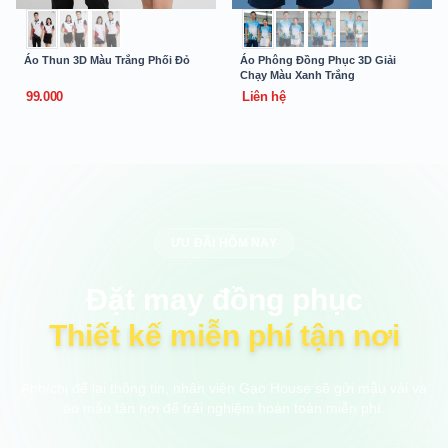
Áo Thun 3D Màu Trắng Phối Đỏ
Áo Phông Đồng Phục 3D Giải
Chạy Màu Xanh Trắng
99.000
Liên hệ
ƯU ĐÃI HÔM NAY
Đặt may đồng phục
Thiết kế miễn phí tận nơi
Anh/chị để lại thông tin, nhân viên Gạo House sẽ gửi mẫu vải và
áo mẫu tận nơi để trải nghiệm hoàn toàn miễn phí.