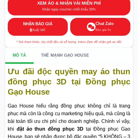
XEM ÁO & NHẬN VẢI MIỄN PHÍ
Nhận ngay voucher chiết khấu 30%
Chat Zalo
NHẬN BÁO GIÁ
Báo giá 5s
Xuất VAT
* Giá tham khảo, tùy chất liệu và số lượng. Inbox Zalo để nhận giá ưu đãi.
MÔ TẢ
THẾ MẠNH GẠO HOUSE
Ưu đãi độc quyền may áo thun
đồng phục 3D tại Đồng phục
Gạo House
Gạo House hiểu rằng đồng phục không chỉ là trang
phục mà còn là công cụ marketing hiệu quả, mà cũng là
bài toán tối ưu chi phí cho doanh nghiệp. Chính vì vậy,
khi
đặt áo thun đồng phục 3D
tại Đồng phục Gạo
House, bạn sẽ nhận được bộ đặc quyền “5 KHÔNG – 3